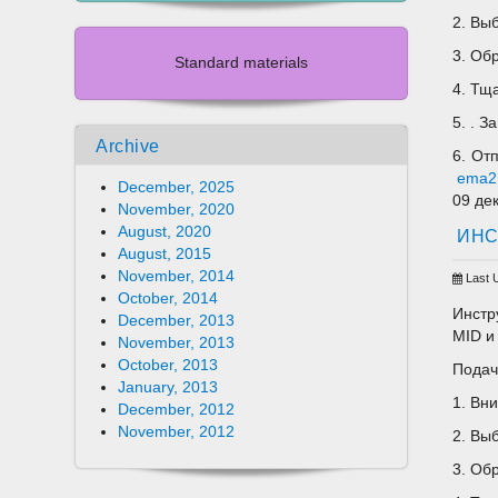
2. Вы
3. Об
Standard materials
4. Тщ
5. . 
Archive
6. От
ema2.
December, 2025
09 де
November, 2020
August, 2020
ИНС
August, 2015
November, 2014
Last 
October, 2014
Инстр
December, 2013
MID и
November, 2013
October, 2013
Подач
January, 2013
1. Вн
December, 2012
November, 2012
2. Вы
3. Об