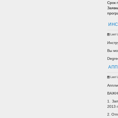
Срок 
Заявк
прогр
ИНС
Last 
Инстр
Вы мо
Degree
АПП
Last 
Аппли
ВАЖНО
1. За
2013 г
2. От