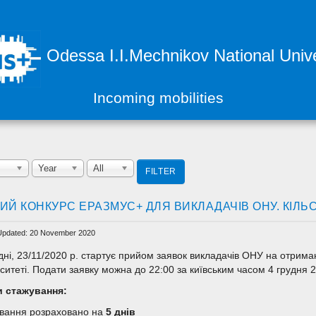
Odessa I.I.Mechnikov National Unive
Incoming mobilities
Year
All
FILTER
ИЙ КОНКУРС ЕРАЗМУС+ ДЛЯ ВИКЛАДАЧІВ ОНУ. КІЛЬ
Updated: 20 November 2020
дні, 23/11/2020 р. стартує прийом заявок викладачів ОНУ на отрима
рситеті. Подати заявку можна до 22:00 за київським часом 4 грудня 
 стажування:
вання розраховано на
5 днів