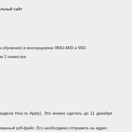
альный сайт
ода обучения) в консорциумах BMU-MID и MID
ли 2 семестра
раздела How to Apply). Это можно сделать до 11 декабря
ованный pdf-файл. Его необходимо отправить на адрес