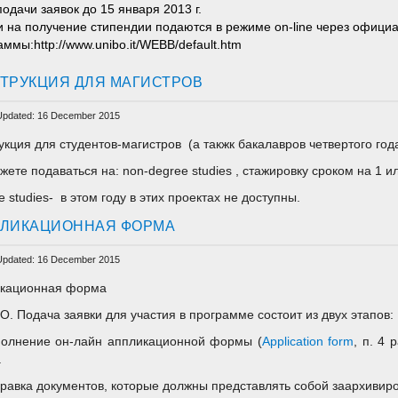
подачи заявок до 15 января 2013 г.
и на получение стипендии подаются в режиме on-line через офици
аммы:
http://www.unibo.it/WEBB/default.htm
ТРУКЦИЯ ДЛЯ МАГИСТРОВ
Updated: 16 December 2015
укция для студентов-магистров (а такжк бакалавров четвертого г
жете подаваться на: non-degree studies , стажировку сроком на 1 и
 studies- в этом году в этих проектах не доступны.
ЛИКАЦИОННАЯ ФОРМА
Updated: 16 December 2015
кационная форма
. Подача заявки для участия в программе состоит из двух этапов:
полнение он-лайн аппликационной формы (
Application form
, п. 4 
.
правка документов, которые должны представлять собой заархивир