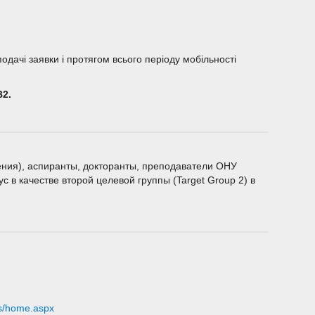
одачі заявки і протягом всього періоду мобільності
В2.
ения), аспиранты, докторанты, преподаватели ОНУ
 в качестве второй целевой группы (Target Group 2) в
ges/home.aspx