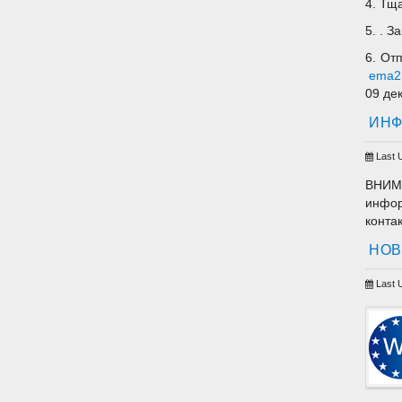
4. Тщ
5. . 
6. От
ema2.
09 де
ИНФ
Last 
ВНИМА
инфор
конта
НОВ
Last 