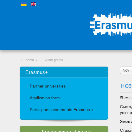
Home
Other grants
Nov
Erasmus+
НОВ
Partner universities
Last 
Application form
Сього
Participants comments Erasmus +
уніве
Умови
Стажу
For incoming students