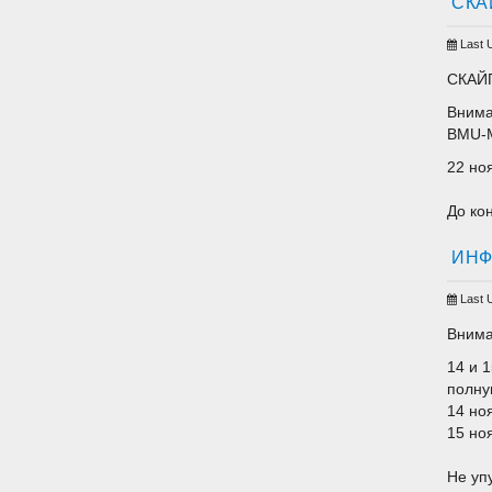
СКА
Last 
СКАЙ
Внима
BMU-M
22 но
До ко
ИНФ
Last 
Внима
14 и 
полну
14 но
15 но
Не уп