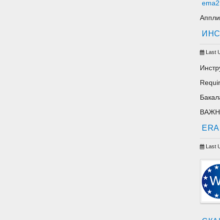
ema2.
Аппли
ИНС
Last 
Инстр
Requir
Бакал
ВАЖНО
ERA
Last 