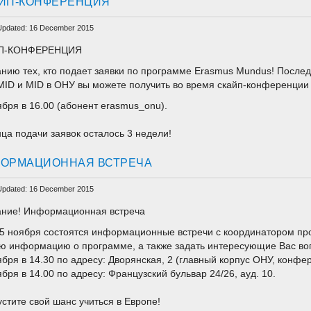
ЙП-КОНФЕРЕНЦИЯ
Updated: 16 December 2015
П-КОНФЕРЕНЦИЯ
нию тех, кто подает заявки по программе Erasmus Mundus! Послед
ID и MID в ОНУ вы можете получить во время скайп-конференции
ября в 16.00 (абонент erasmus_onu).
нца подачи заявок осталось 3 недели!
ОРМАЦИОННАЯ ВСТРЕЧА
Updated: 16 December 2015
ние! Информационная встреча
15 ноября состоятся информационные встречи с координатором п
ю информацию о программе, а также задать интересующие Вас во
ября в 14.30 по адресу: Дворянская, 2 (главный корпус ОНУ, конфер
ября в 14.00 по адресу: Французский бульвар 24/26, ауд. 10.
устите свой шанс учиться в Европе!