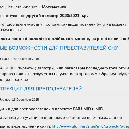
альність стажування –
Математика
д стажування:
друг
ий
семестр 2020/2021 н.р.
ого, щоб взяти участь у програмі кандидат повинен бути на момент п
вати в ОНУ.
дати повинні володіти англійською мовою, на рівні не нижче 
ЫЕ ВОЗМОЖНОСТИ ДЛЯ ПРЕДСТАВИТЕЛЕЙ ОНУ
Updated: 16 December 2015
НИЕ!!! Студенты (магистры, или бакалавры последнего года обуч
 право подавать документы на участие в программе Эразмус Мундус
ющих проектах:
ТРУКЦИЯ ДЛЯ ПРЕПОДАВАТЕЛЕЙ
Updated: 16 December 2015
укция для преподавателей в проектах BMU-MID и MID
а заявки для участия в программе состоит из нескольких этапов:
имательное изучение сайтa
http://www.utu.fi/en/sites/mid/project/Pa