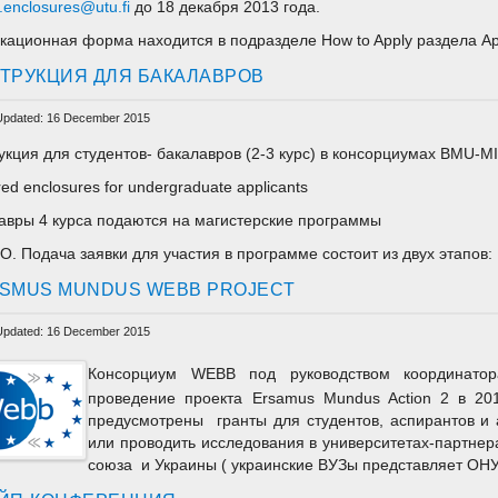
enclosures@utu.fi
до 18 декабря 2013 года.
кационная форма находится в подразделе How to Apply раздела Appl
ТРУКЦИЯ ДЛЯ БАКАЛАВРОВ
Updated: 16 December 2015
укция для студентов- бакалавров (2-3 курс) в консорциумах BMU-M
ed enclosures for undergraduate applicants
авры 4 курса подаются на магистерские программы
. Подача заявки для участия в программе состоит из двух этапов:
SMUS MUNDUS WEBB PROJECT
Updated: 16 December 2015
Консорциум WEBB под руководством координатор
проведение проекта Ersamus Mundus Action 2 в 201
предусмотрены гранты для студентов, аспирантов и 
или проводить исследования в университетах-партнер
союза и Украины ( украинские ВУЗы представляет ОНУ