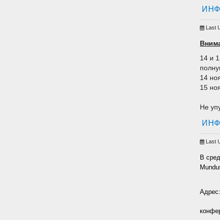
ИНФ
Last 
Вним
14 и 
полну
14 но
15 но
Не уп
ИНФ
Last 
В сре
Mundu
Адрес:
конфер