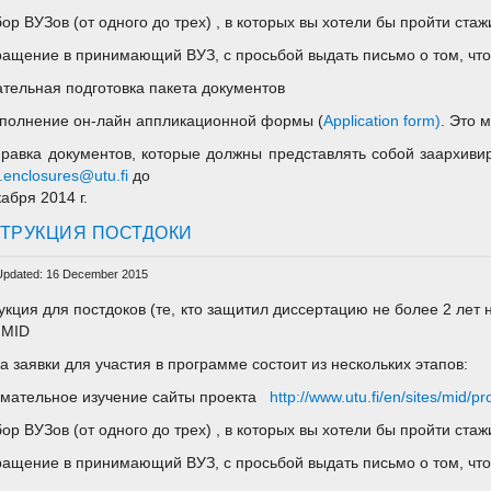
бор ВУЗов (от одного до трех) , в которых вы хотели бы пройти стаж
ращение в принимающий ВУЗ, с просьбой выдать письмо о том, что 
ательная подготовка пакета документов
Заполнение он-лайн аппликационной формы (
Application form
)
. Это 
правка документов, которые должны представлять собой заархиви
enclosures@utu.fi
до
кабря 2014 г.
ТРУКЦИЯ ПОСТДОКИ
Updated: 16 December 2015
укция для постдоков (те, кто защитил диссертацию не более 2 лет н
 MID
а заявки для участия в программе состоит из нескольких этапов:
имательное изучение сайты проекта
http://www.utu.fi/en/sites/mid/
бор ВУЗов (от одного до трех) , в которых вы хотели бы пройти стаж
ращение в принимающий ВУЗ, с просьбой выдать письмо о том, что 