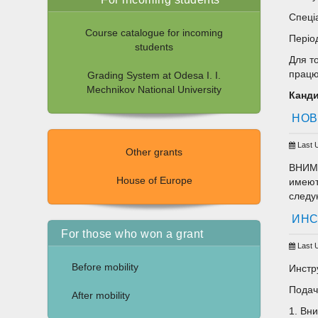
Спеці
Course catalogue for incoming
Періо
students
Для т
працю
Grading System at Odesa I. I.
Mechnikov National University
Канди
НОВ
Last 
Other grants
ВНИМА
House of Europe
имеют
следу
ИНС
For those who won a grant
Last 
Before mobility
Инстр
Подач
After mobility
1. Вн