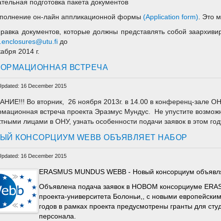
ательная подготовка пакета документов
Заполнение он-лайн аппликационной формы
(
Application form
)
. Это 
правка документов, которые должны представлять собой заархиви
enclosures@utu.fi
до
кабря 2014 г.
ОРМАЦИОННАЯ ВСТРЕЧА
Updated: 16 December 2015
НИЕ!!! Во вторник, 26 ноября 2013г. в 14.00 в конференц-зале ОН
мационная встреча проекта Эразмус Мундус. Не упустите возможн
ктными лицами в ОНУ, узнать особенности подачи заявок в этом году
ЫЙ КОНСОРЦИУМ WEBB ОБЪЯВЛЯЕТ НАБОР
Updated: 16 December 2015
ERASMUS MUNDUS WEBB - Новый консорциум объявля
Объявлена подача заявок в НОВОМ консорциуме ERA
проекта-университета Болоньи,, с новыми европейски
годов в рамках проекта предусмотрены гранты для сту
персонала.