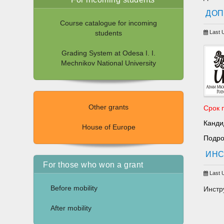
ДОП
Course catalogue for incoming
Last 
students
Grading System at Odesa I. I.
Mechnikov National University
Other grants
Срок 
Канди
House of Europe
Подро
ИНС
For those who won a grant
Last 
Before mobility
Инстр
After mobility