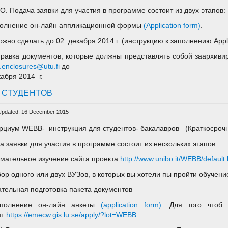
. Подача заявки для участия в программе состоит из двух этапов:
полнение он-лайн аппликационной формы
(
Application form
)
.
ожно сделать до 02 декабря 2014 г. (инструкцию к заполнению Appl
правка документов, которые должны представлять собой заархиви
enclosures@utu.fi
до
кабря 2014 г.
 СТУДЕНТОВ
Updated: 16 December 2015
рциум WEBB- инструкция для студентов- бакалавров (Краткосрочны
а заявки для участия в программе состоит из нескольких этапов:
имательное изучение сайта проекта
http://www.unibo.it/WEBB/default
бор одного или двух ВУЗов, в которых вы хотели пы пройти обучени
ательная подготовка пакета документов
аполнение он-лайн анкеты
(application form)
. Для того чтоб 
нт
https://emecw.gis.lu.se/apply/?lot=WEBB