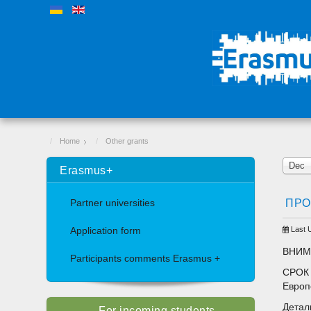
Home
Other grants
Dec
Erasmus+
ПРО
Partner universities
Last 
Application form
ВНИМ
Participants comments Erasmus +
СРОК 
Европ
Детал
For incoming students