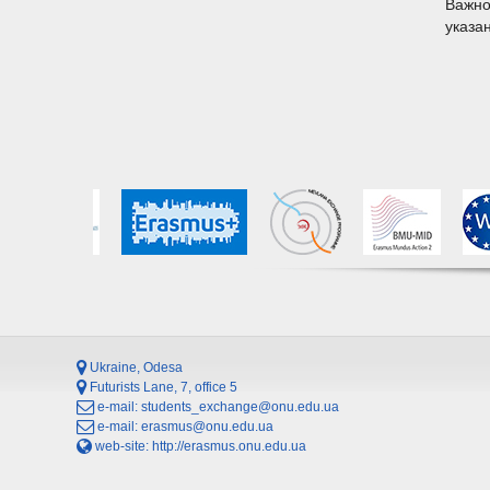
Важно
указа
Ukraine, Odesa
Futurists Lane, 7, office 5
e-mail:
students_exchange@onu.edu.ua
e-mail:
erasmus@onu.edu.ua
web-site:
http://erasmus.onu.edu.ua