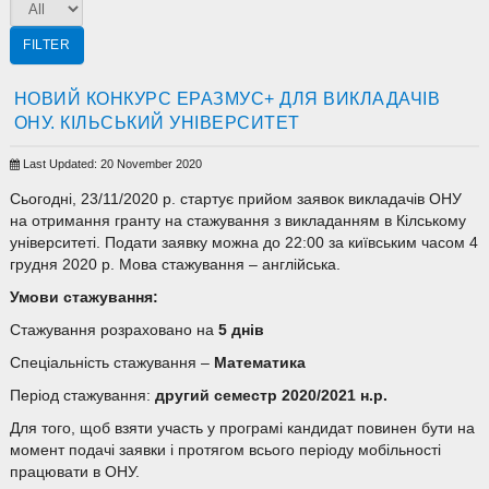
FILTER
НОВИЙ КОНКУРС ЕРАЗМУС+ ДЛЯ ВИКЛАДАЧІВ
ОНУ. КІЛЬСЬКИЙ УНІВЕРСИТЕТ
Last Updated: 20 November 2020
Сьогодні, 23/11/2020 р. стартує прийом заявок викладачів ОНУ
на отримання гранту на стажування з викладанням в Кілському
університеті. Подати заявку можна до 22:00 за київським часом 4
грудня 2020 р. Мова стажування – англійська.
Умови стажування:
Стажування розраховано на
5 днів
Спеціальність стажування –
Математика
Період стажування:
друг
ий
семестр 2020/2021 н.р.
Для того, щоб взяти участь у програмі кандидат повинен бути на
момент подачі заявки і протягом всього періоду мобільності
працювати в ОНУ.