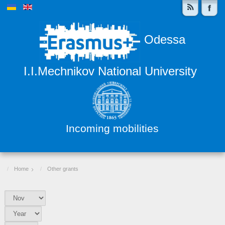
Odessa
I.I.Mechnikov National University
Incoming mobilities
Home
Other grants