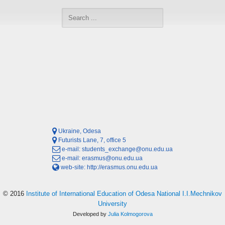
Ukraine, Odesa
Futurists Lane, 7, office 5
e-mail:
students_exchange@onu.edu.ua
e-mail:
erasmus@onu.edu.ua
web-site:
http://erasmus.onu.edu.ua
© 2016
Institute of International Education of Odesa National I.I.Mechnikov
University
Developed by
Julia Kolmogorova