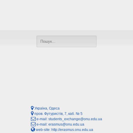
Україна, Одеса
пров. Футуристів, 7, каб. № 5
e-mail:
students_exchange@onu.edu.ua
e-mail:
erasmus@onu.edu.ua
web-site:
http://erasmus.onu.edu.ua