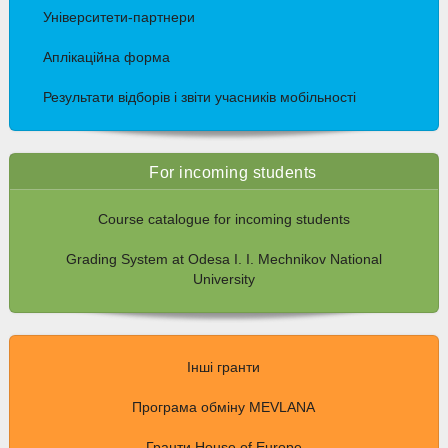
Університети-партнери
Аплікаційна форма
Результати відборів і звіти учасників мобільності
For incoming students
Course catalogue for incoming students
Grading System at Odesa I. I. Mechnikov National
University
Інші гранти
Програма обміну MEVLANA
Гранти House of Europe