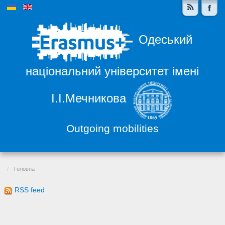
Одеський
національний університет імені
І.І.Мечникова
Outgoing mobilities
Головна
RSS feed