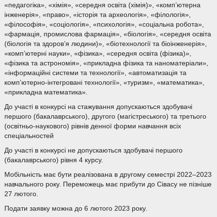
«педагогіка», «хімія», «середня освіта (хімія)», «комп’ютерна
інженерія», «право», «історія та археологія», «філологія»,
«філософія», «соціологія», «психологія», «соціальна робота»,
«фармація, промислова фармація», «біологія», «середня освіта
(біологія та здоров’я людини)», «біотехнології та біоінженерія»,
«комп’ютерні науки», «фізика», «середня освіта (фізика)»,
«фізика та астрономія», «прикладна фізика та наноматеріали»,
«інформаційні системи та технології», «автоматизація та
комп’ютерно-інтегровані технології», «туризм», «математика»,
«прикладна математика».
До участі в конкурсі на стажування допускаються здобувачі
першого (бакалаврського), другого (магістреського) та третього
(освітньо-наукового) рівнів денної форми навчання всіх
спеціальностей
До участі в конкурсі не допускаються здобувачі першого
(бакалаврського) рівня 4 курсу.
Мобільність має бути реалізована в другому семестрі 2022–2023
навчального року. Переможець має прибути до Сівасу не пізніше
27 лютого.
Подати заявку можна до 6 лютого 2023 року.