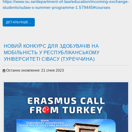
https://www.su.se/department-of-law/education/incoming-exchange-
students/sulaw-s-summer-programme-1.579445#courses
ДЕТАЛЬНІШЕ...
НОВИЙ КОНКУРС ДЛЯ ЗДОБУВАЧІВ НА
МОБІЛЬНІСТЬ У РЕСПУБЛІКАНСЬКОМУ
УНІВЕРСИТЕТІ СІВАСУ (ТУРЕЧЧИНА)
Останнє оновлення: 21 січня 2023