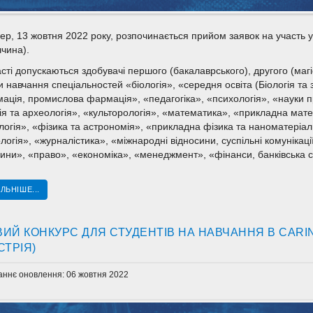
ер, 13 жовтня 2022 року, розпочинається прийом заявок на участь у п
ччина).
сті допускаються здобувачі першого (бакалаврського), другого (магіс
навчання спеціальностей «біологія», «середня освіта (Біологія та з
ація, промислова фармація», «педагогіка», «психологія», «науки п
рія та археологія», «культорологія», «математика», «прикладна мат
логія», «фізика та астрономія», «прикладна фізика та наноматеріали
логія», «журналістика», «міжнародні відносини, суспільні комунікації
сини», «право», «економіка», «менеджмент», «фінанси, банківська с
ЛЬНІШЕ...
ИЙ КОНКУРС ДЛЯ СТУДЕНТІВ НА НАВЧАННЯ В CARIN
СТРІЯ)
аннє оновлення: 06 жовтня 2022