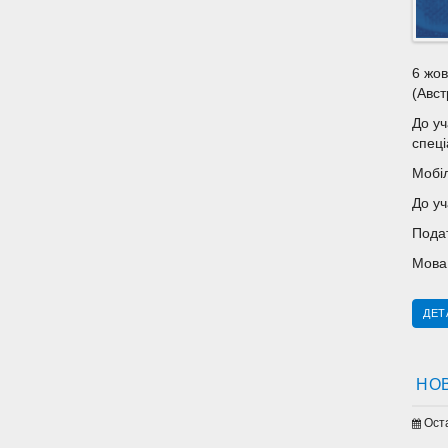
6 жов
(Авст
До уч
спеці
Мобіл
До уч
Подат
Мова 
ДЕТ
НОВ
Ост