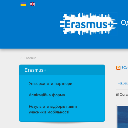
Од
Головна
RS
Erasmus+
НОВ
Університети-партнери
Оста
Аплікаційна форма
Результати відборів і звіти
учасників мобільності