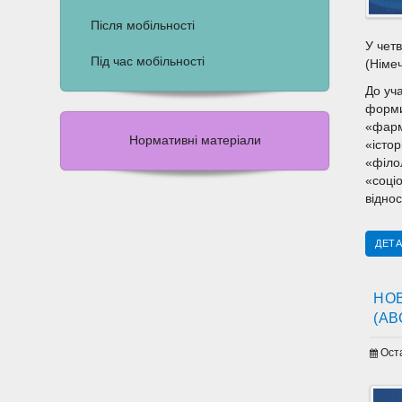
Після мобільності
У четв
Під час мобільності
(Німе
До уча
форми 
«фарм
Нормативні матеріали
«істо
«філо
«соціо
відно
ДЕТА
НОВ
(АВ
Ост