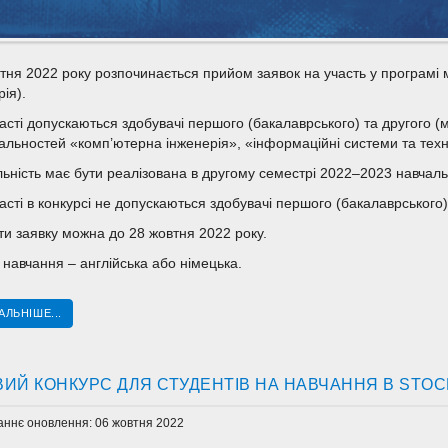
тня 2022 року розпочинається прийом заявок на участь у програмі моб
рія).
асті допускаються здобувачі першого (бакалаврського) та другого (
альностей «комп’ютерна інженерія», «інформаційні системи та тех
ьність має бути реалізована в другому семестрі 2022–2023 навчаль
асті в конкурсі не допускаються здобувачі першого (бакалаврського)
и заявку можна до 28 жовтня 2022 року.
навчання – англійська або німецька.
АЛЬНІШЕ...
ИЙ КОНКУРС ДЛЯ СТУДЕНТІВ НА НАВЧАННЯ В STOC
аннє оновлення: 06 жовтня 2022