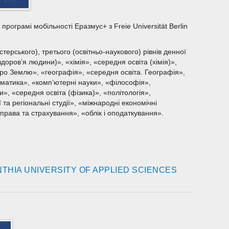
рограмі мобільності Еразмус+ з Freie Universität Berlin
терського), третього (освітньо-наукового) рівнів денної
доров’я людини)», «хімія», «середня освіта (хімія)»,
ро Землю», «географія», «середня освіта. Географія»,
ематика», «комп’ютерні науки», «філософія»,
», «середня освіта (фізика)», «політологія»,
 та регіональні студії», «міжнародні економічні
права та страхування», «облік і оподаткування».
THIA UNIVERSITY OF APPLIED SCIENCES