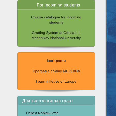
For incoming students
Course catalogue for incoming
students
Grading System at Odesa I. I.
Mechnikov National University
Інші гранти
Програма обміну MEVLANA
Гранти House of Europe
Для тих хто виграв грант
Перед мобільністю