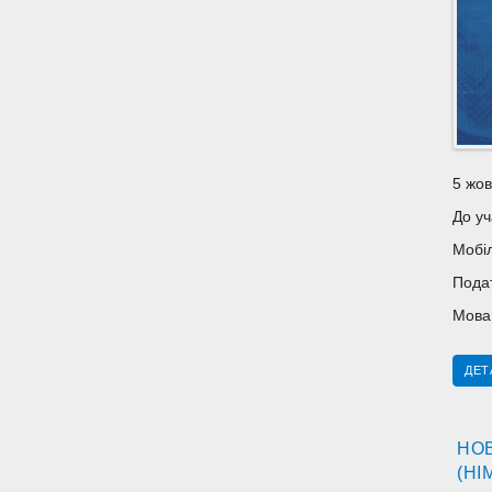
5 жов
До уч
Мобіл
Подат
Мова 
ДЕТ
НОВ
(НІ