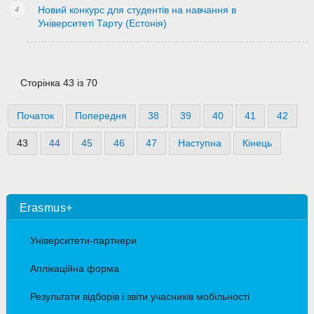
Новий конкурс для студентів на навчання в
Університеті Тарту (Естонія)
Сторінка 43 із 70
Початок
Попередня
38
39
40
41
42
43
44
45
46
47
Наступна
Кінець
Erasmus+
Університети-партнери
Аплікаційна форма
Результати відборів і звіти учасників мобільності