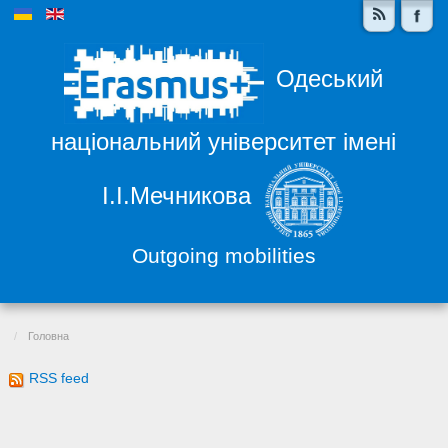
Одеський
національний університет імені
І.І.Мечникова
Outgoing mobilities
Головна
RSS feed