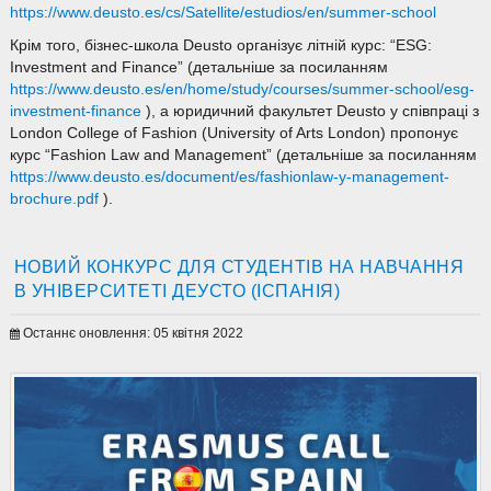
https://www.deusto.es/cs/Satellite/estudios/en/summer-school
Крім того, бізнес-школа Deusto організує літній курс: “ESG:
Investment and Finance” (детальніше за посиланням
https://www.deusto.es/en/home/study/courses/summer-school/esg-
investment-finance
), а юридичний факультет Deusto у співпраці з
London College of Fashion (University of Arts London) пропонує
курс “Fashion Law and Management” (детальніше за посиланням
https://www.deusto.es/document/es/fashionlaw-y-management-
brochure.pdf
).
НОВИЙ КОНКУРС ДЛЯ СТУДЕНТІВ НА НАВЧАННЯ
В УНІВЕРСИТЕТІ ДЕУСТО (ІСПАНІЯ)
Останнє оновлення: 05 квітня 2022