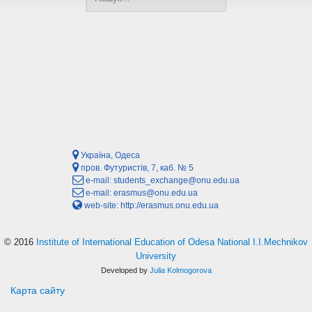
Україна, Одеса
пров. Футуристів, 7, каб. № 5
e-mail:
students_exchange@onu.edu.ua
e-mail:
erasmus@onu.edu.ua
web-site:
http://erasmus.onu.edu.ua
© 2016
Institute of International Education of Odesa National I.I.Mechnikov
University
Developed by
Julia Kolmogorova
Карта сайту