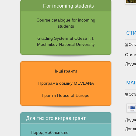
For incoming students
Course catalogue for incoming
students
СТ
Grading System at Odesa I. I.
Mechnikov National University
Ост
Стип
Дедл
Інші гранти
МА
Програма обміну MEVLANA
Ост
Гранти House of Europe
Для тих хто виграв грант
Дедла
Допл
Перед мобільністю