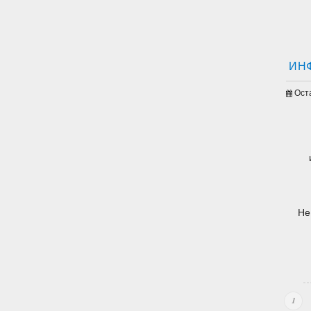
ИН
Ост
Не