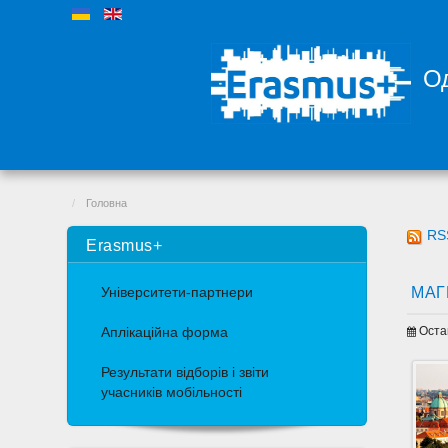
Од
Головна
RS
Erasmus+
МАГ
Університети-партнери
Оста
Аплікаційна форма
Результати відборів і звіти
учасників мобільності