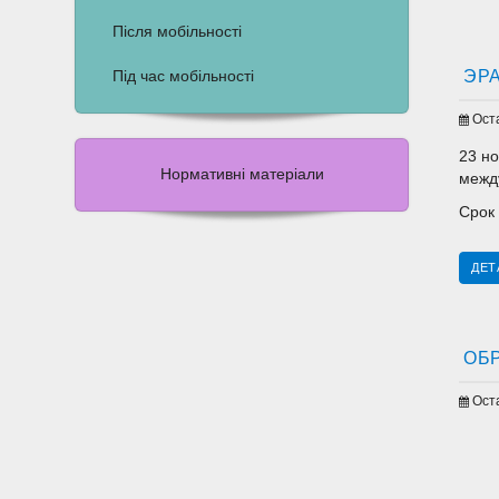
Після мобільності
ЭР
Під час мобільності
Ост
23 н
Нормативні матеріали
межд
Срок 
ДЕТ
ОБ
Ост