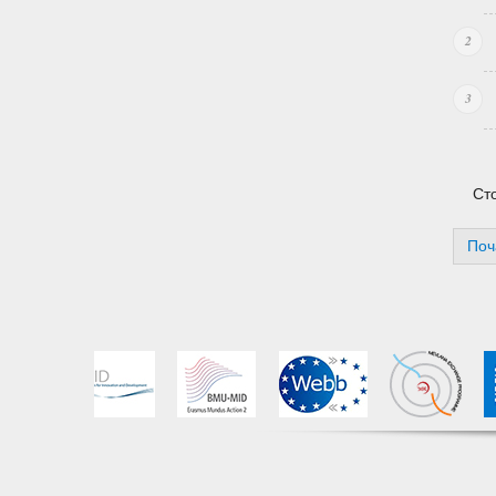
Сто
Поч