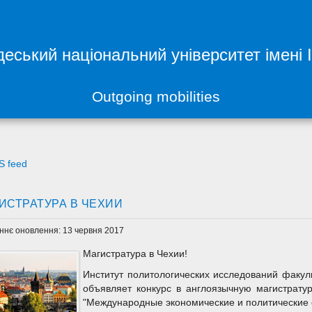
еський національний університет імені 
Outgoing mobilities
S feed
ИСТРАТУРА В ЧЕХИИ
ннє оновлення: 13 червня 2017
Магистратура в Чехии!
Институт политологических исследований факул
объявляет конкурс в англоязычную магистратур
"Международные экономические и политические 