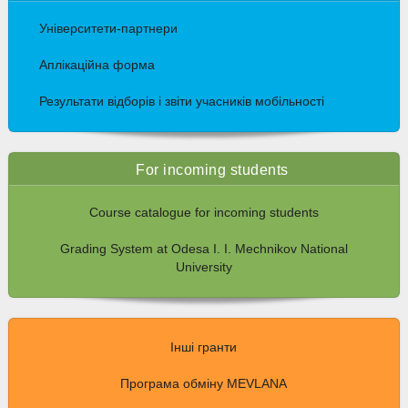
Університети-партнери
Аплікаційна форма
Результати відборів і звіти учасників мобільності
For incoming students
Course catalogue for incoming students
Grading System at Odesa I. I. Mechnikov National
University
Інші гранти
Програма обміну MEVLANA