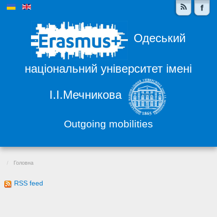
Одеський
національний університет імені
І.І.Мечникова
Outgoing mobilities
Головна
RSS feed