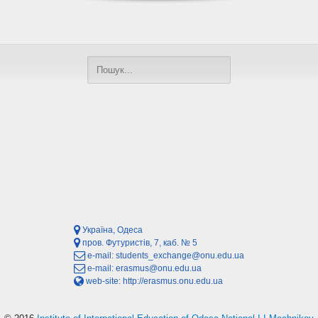
Україна, Одеса
пров. Футуристів, 7, каб. № 5
e-mail:
students_exchange@onu.edu.ua
e-mail:
erasmus@onu.edu.ua
web-site:
http://erasmus.onu.edu.ua