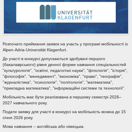
Розпочато приймання заявок на участь у програмі мобільності із
Alpen-Adria-Universität Klagenfurt.
До участі в конкурсі допускаються здобувачі першого
(бакалаврського) рівня денної форми навчання спеціальностей
"культурологія", "освітні, педагогічні науки", "філологія", "історія",
"філософія", "менеджмент", "економіка", "право", "географія",
"журналістика", "психологія", "політологія", "математика",
"прикладна математика", "інформаційні системи та технології".
Мобільність має бути реалізована в першому семестрі 2026–
2027 навчального року.
Подати заявку для участі в конкурсі на мобільність можна до 15
січня 2026 року.
Мова навчання – англійська або німецька.