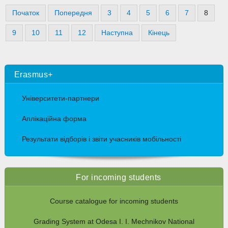
Початок
Попередня
3
4
5
6
7
8
9
10
11
12
Наступна
Кінець
Erasmus+
Університети-партнери
Аплікаційна форма
Результати відборів і звіти учасників мобільності
For incoming students
Course catalogue for incoming students
Grading System at Odesa I. I. Mechnikov National