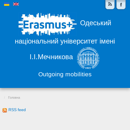
Одеський
національний університет імені
І.І.Мечникова
Outgoing mobilities
Головна
RSS feed