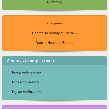
University
Інші гранти
Програма обміну MEVLANA
Гранти House of Europe
Для тих хто виграв грант
Перед мобільністю
Після мобільності
Під час мобільності