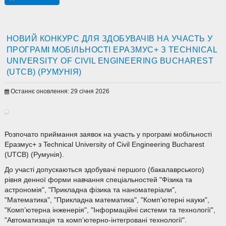
НОВИЙ КОНКУРС ДЛЯ ЗДОБУВАЧІВ НА УЧАСТЬ У
ПРОГРАМІ МОБІЛЬНОСТІ ЕРАЗМУС+ З TECHNICAL
UNIVERSITY OF CIVIL ENGINEERING BUCHAREST
(UTCB) (РУМУНІЯ)
Останнє оновлення: 29 січня 2026
Розпочато приймання заявок на участь у програмі мобільності
Еразмус+ з Technical University of Civil Engineering Bucharest
(UTCB) (Румунія).
До участі допускаються здобувачі першого (бакалаврського)
рівня денної форми навчання спеціальностей "Фізика та
астрономія", "Прикладна фізика та наноматеріали",
"Математика", "Прикладна математика", "Комп’ютерні науки",
"Комп’ютерна інженерія", "Інформаційні системи та технології",
"Автоматизація та комп’ютерно-інтегровані технології".