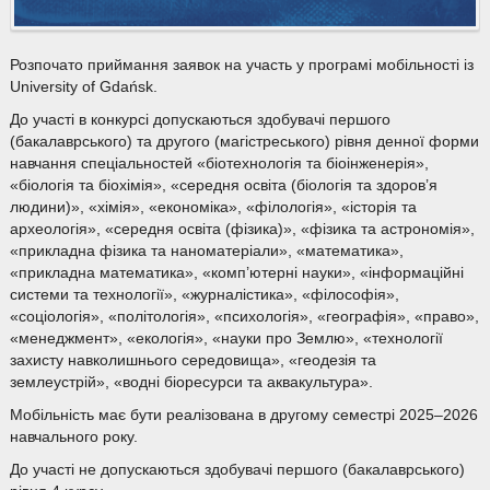
Розпочато приймання заявок на участь у програмі мобільності із
University of Gdańsk.
До участі в конкурсі допускаються здобувачі першого
(бакалаврського) та другого (магістреського) рівня денної форми
навчання спеціальностей «біотехнологія та біоінженерія»,
«біологія та біохімія», «середня освіта (біологія та здоров’я
людини)», «хімія», «економіка», «філологія», «історія та
археологія», «середня освіта (фізика)», «фізика та астрономія»,
«прикладна фізика та наноматеріали», «математика»,
«прикладна математика», «комп’ютерні науки», «інформаційні
системи та технології», «журналістика», «філософія»,
«соціологія», «політологія», «психологія», «географія», «право»,
«менеджмент», «екологія», «науки про Землю», «технології
захисту навколишнього середовища», «геодезія та
землеустрій», «водні біоресурси та аквакультура».
Мобільність має бути реалізована в другому семестрі 2025–2026
навчального року.
До участі не допускаються здобувачі першого (бакалаврського)