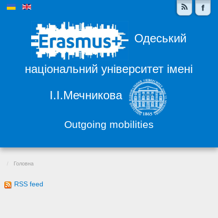
Одеський
національний університет імені
І.І.Мечникова
Outgoing mobilities
Головна
RSS feed