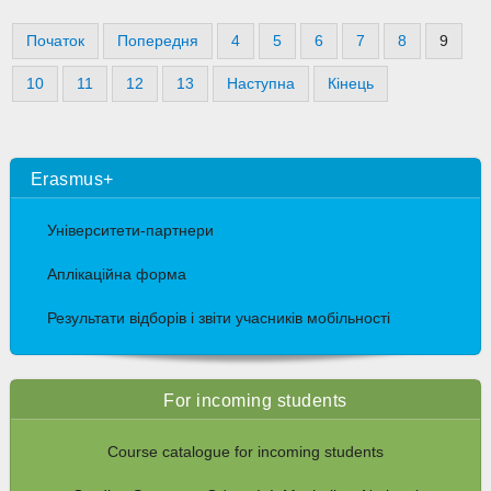
Початок
Попередня
4
5
6
7
8
9
10
11
12
13
Наступна
Кінець
Erasmus+
Університети-партнери
Аплікаційна форма
Результати відборів і звіти учасників мобільності
For incoming students
Course catalogue for incoming students