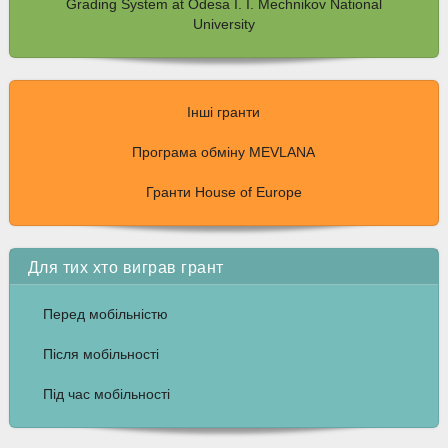
Grading System at Odesa I. I. Mechnikov National
University
Інші гранти
Програма обміну MEVLANA
Гранти House of Europe
Для тих хто виграв грант
Перед мобільністю
Після мобільності
Під час мобільності