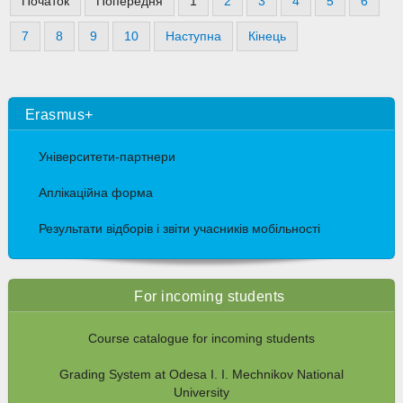
Початок
Попередня
1
2
3
4
5
6
7
8
9
10
Наступна
Кінець
Erasmus+
Університети-партнери
Аплікаційна форма
Результати відборів і звіти учасників мобільності
For incoming students
Course catalogue for incoming students
Grading System at Odesa I. I. Mechnikov National
University