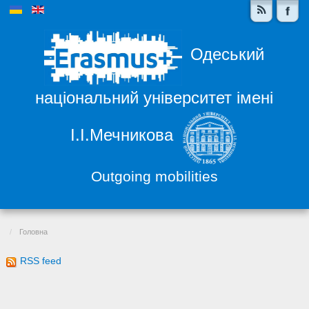
Одеський
національний університет імені
І.І.Мечникова
Outgoing mobilities
Головна
RSS feed