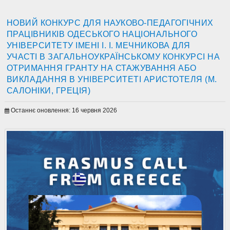
НОВИЙ КОНКУРС ДЛЯ НАУКОВО-ПЕДАГОГІЧНИХ
ПРАЦІВНИКІВ ОДЕСЬКОГО НАЦІОНАЛЬНОГО
УНІВЕРСИТЕТУ ІМЕНІ І. І. МЕЧНИКОВА ДЛЯ
УЧАСТІ В ЗАГАЛЬНОУКРАЇНСЬКОМУ КОНКУРСІ НА
ОТРИМАННЯ ГРАНТУ НА СТАЖУВАННЯ АБО
ВИКЛАДАННЯ В УНІВЕРСИТЕТІ АРИСТОТЕЛЯ (М.
САЛОНІКИ, ГРЕЦІЯ)
Останнє оновлення: 16 червня 2026