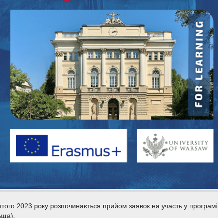
того 2023 року розпочинається прийом заявок на участь у програм
ьща).