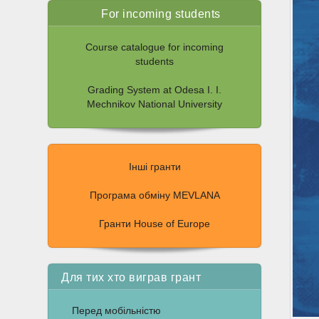
For incoming students
Course catalogue for incoming
students
Grading System at Odesa I. I.
Mechnikov National University
Інші гранти
Програма обміну MEVLANA
Гранти House of Europe
Для тих хто виграв грант
Перед мобільністю