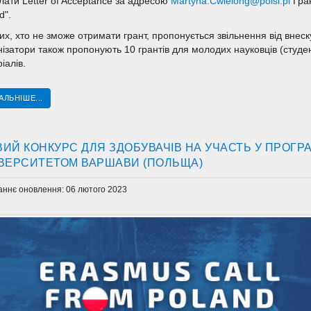
лати Letter of Acceptance за адресою
Martyna.Cwielong@polsl.pl
Гран
d".
их, хто не зможе отримати грант, пропонується звільнення від внеску
ізатори також пропонують 10 грантів для молодих науковців (студент
іалів.
АЛЬНІШЕ...
ИЙ КОНКУРС ДЛЯ ЗДОБУВАЧІВ НА УЧАСТЬ У ПРОГРА
ІВЕРСИТЕТОМ ВАРШАВИ (ПОЛЬЩА)
аннє оновлення: 06 лютого 2023