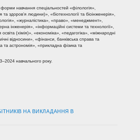
ї форми навчання спеціальностей «філологія»,
ія та здоров’я людини)», «біотехнології та біоінженерія»,
ологія», «журналістика», «право», «менеджмент»,
рна інженерія», «інформаційні системи та технології»,
 освіта (хімія)», «економіка», «педагогіка», «міжнародні
омічні відносини», «фінанси, банківська справа та
ка та астрономія», «прикладна фізика та
3–2024 навчального року.
ІТНИКІВ НА ВИКЛАДАННЯ В