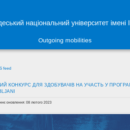
еський національний університет імені 
Outgoing mobilities
S feed
ИЙ КОНКУРС ДЛЯ ЗДОБУВАЧІВ НА УЧАСТЬ У ПРОГРАМ
BLJANI
ннє оновлення: 08 лютого 2023