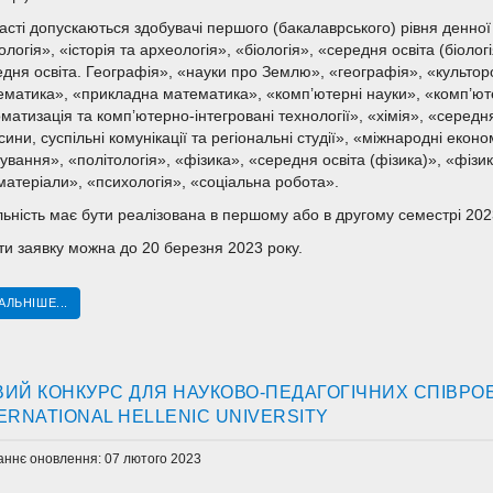
асті допускаються здобувачі першого (бакалаврського) рівня денно
ологія», «історія та археологія», «біологія», «середня освіта (біолог
дня освіта. Географія», «науки про Землю», «географія», «культор
матика», «прикладна математика», «комп’ютерні науки», «комп’юте
матизація та комп’ютерно-інтегровані технології», «хімія», «середня
сини, суспільні комунікації та регіональні студії», «міжнародні екон
ування», «політологія», «фізика», «середня освіта (фізика)», «фізи
атеріали», «психологія», «соціальна робота».
ьність має бути реалізована в першому або в другому семестрі 202
и заявку можна до 20 березня 2023 року.
АЛЬНІШЕ...
ИЙ КОНКУРС ДЛЯ НАУКОВО-ПЕДАГОГІЧНИХ СПІВРОБ
ERNATIONAL HELLENIC UNIVERSITY
аннє оновлення: 07 лютого 2023