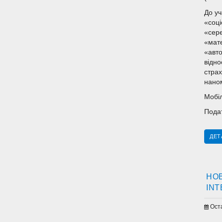
До уч
«соці
«сере
«мате
«авто
відно
страх
наном
Мобіл
Подат
ДЕТ
НОВ
INT
Ост