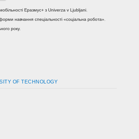
більності Еразмус+ з Univerza v Ljubljani.
 форми навчання спеціальності «соціальна робота».
ного року.
ERSITY OF TECHNOLOGY