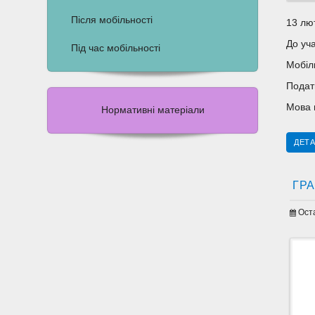
Після мобільності
13 лют
До уч
Під час мобільності
Мобіл
Подат
Мова 
Нормативні матеріали
ДЕТА
ГРА
Ост