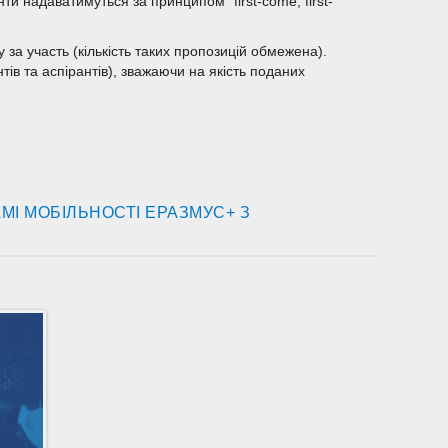
ти надаватимуться за принципом "first-come, first-
 за участь (кількість таких пропозицій обмежена).
ів та аспірантів), зважаючи на якість поданих
МІ МОБІЛЬНОСТІ ЕРАЗМУС+ З