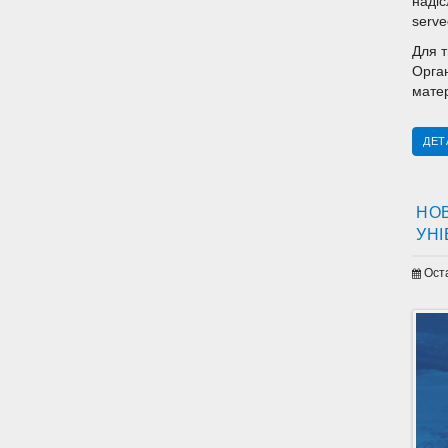
надіс
serve
Для т
Орган
матер
ДЕТ
НОВ
УН
Ост