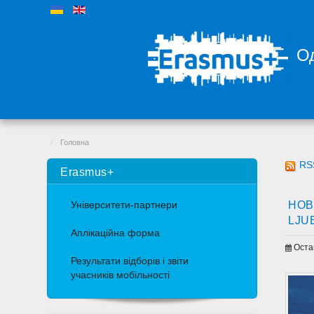
Од
Головна
RS
Erasmus+
НОВ
Університети-партнери
LJU
Аплікаційна форма
Оста
Результати відборів і звіти
учасників мобільності