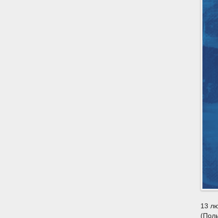
13 лю
(Пол