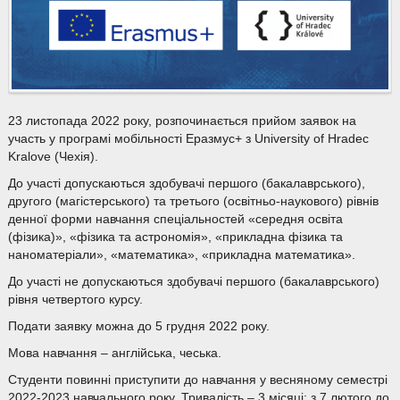
23 листопада 2022 року, розпочинається прийом заявок на
участь у програмі мобільності Еразмус+ з University of Hradec
Kralove (Чехія).
До участі допускаються здобувачі першого (бакалаврського),
другого (магістерського) та третього (освітньо-наукового) рівнів
денної форми навчання спеціальностей «середня освіта
(фізика)», «фізика та астрономія», «прикладна фізика та
наноматеріали», «математика», «прикладна математика».
До участі не допускаються здобувачі першого (бакалаврського)
рівня четвертого курсу.
Подати заявку можна до 5 грудня 2022 року.
Мова навчання – англійська, чеська.
Студенти повинні приступити до навчання у весняному семестрі
2022-2023 навчального року. Тривалість – 3 місяці: з 7 лютого до