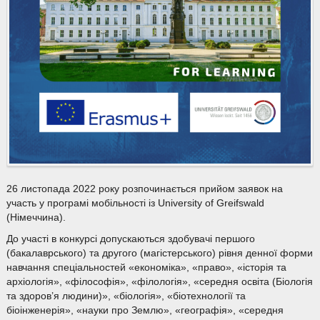
26 листопада 2022 року розпочинається прийом заявок на
участь у програмі мобільності із University of Greifswald
(Німеччина).
До участі в конкурсі допускаються здобувачі першого
(бакалаврського) та другого (магістерського) рівня денної форми
навчання спеціальностей «економіка», «право», «історія та
архіологія», «філософія», «філологія», «середня освіта (Біологія
та здоров’я людини)», «біологія», «біотехнології та
біоінженерія», «науки про Землю», «географія», «середня