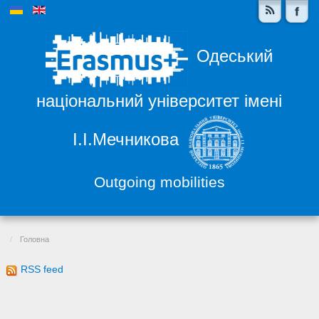
Одеський
національний університет імені
І.І.Мечникова
Outgoing mobilities
Головна
RSS feed