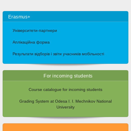
Erasmus+
Університети-партнери
Аплікаційна форма
Результати відборів і звіти учасників мобільності
For incoming students
Course catalogue for incoming students
Grading System at Odesa I. I. Mechnikov National
University