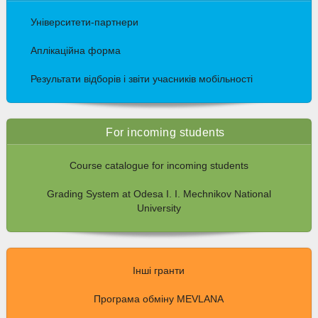
Університети-партнери
Аплікаційна форма
Результати відборів і звіти учасників мобільності
For incoming students
Course catalogue for incoming students
Grading System at Odesa I. I. Mechnikov National
University
Інші гранти
Програма обміну MEVLANA