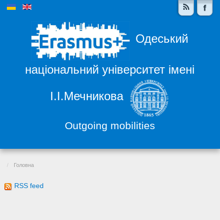
Одеський
національний університет імені
І.І.Мечникова
Outgoing mobilities
Головна
RSS feed