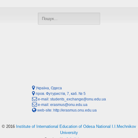
Україна, Одеса
пров. Футуристів, 7, каб. № 5
e-mail:
students_exchange@onu.edu.ua
e-mail:
erasmus@onu.edu.ua
web-site:
http://erasmus.onu.edu.ua
© 2016
Institute of International Education of Odesa National I.I.Mechnikov
University