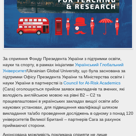
За сприяння Фонду Президента України з підтримки освіти,
науки та спорту, в рамках ініціативи
Український Глобальний
Університет
/Ukrainian Global University, що була заснована за
підтримки Офісу Президента України та Міністерства освіти і
науки України в партнерстві із
Council for At-Risk Academics
(Сara) оголошується прийом заявок викладачів та вчених, які
володіють англійською мовою на рівні B2 – C2 та
працевлаштовані в українських закладах вищої освіти або
наукових установах, для підвищення кваліфікації шляхом
викладання та/або проведення досліджень в одному з понад 120
університетів Великої Британії – партнерів Cara за рахунок
приймаючої сторони.
Анонсована можливість покликана сприяти не лише