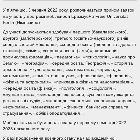
У п'ятницю, 3 червня 2022 року, розпочинається прийом заявок
на участь у програмі мобільності Еразмус+ з Freie Universität
Berlin (Німеччина).
До участі допускаються здобувачі першого (бакалаврського),
другого (магістерського), третього (освітньо-наукового) рівнів
спеціальностей «біологія», «середня освіта (Біологія та здоров’я
людини)», «хімія», «середня освіта (хімія)», «фармація,
промислова фармація», «педагогіка», «психологія», «науки про
Землю», «географія», «середня освіта. Географія», «історія та
археологія», «культорологія», «математика», «прикладна
математика», «комп’ютерні науки», «філософія», «філологія»,
«фізика та астрономія», «прикладна фізика та наноматеріали»,
«середня освіта (фізика)», «політологія», «соціологія»,
«журналістика», «міжнародні відносини, суспільні комунікації та
регіональні студії», «міжнародні економічні відносини», «право»,
«економіка», «менеджмент», «фінанси, банківська справа та
страхування», «облік і оподаткування».
Мобільність має бути реалізована у першому семестрі 2022-
2023 навчального року.
У разі продовження воєнного стану на час академічної