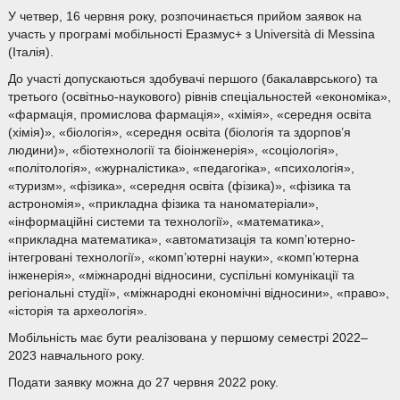
У четвер, 16 червня року, розпочинається прийом заявок на
участь у програмі мобільності Еразмус+ з Università di Messina
(Італія).
До участі допускаються здобувачі першого (бакалаврського) та
третього (освітньо-наукового) рівнів спеціальностей «економіка»,
«фармація, промислова фармація», «хімія», «середня освіта
(хімія)», «біологія», «середня освіта (біологія та здорпов’я
людини)», «біотехнології та біоінженерія», «соціологія»,
«політологія», «журналістика», «педагогіка», «психологія»,
«туризм», «фізика», «середня освіта (фізика)», «фізика та
астрономія», «прикладна фізика та наноматеріали»,
«інформаційні системи та технології», «математика»,
«прикладна математика», «автоматизація та комп’ютерно-
інтегровані технології», «комп’ютерні науки», «комп’ютерна
інженерія», «міжнародні відносини, суспільні комунікації та
регіональні студії», «міжнародні економічні відносини», «право»,
«історія та археологія».
Мобільність має бути реалізована у першому семестрі 2022–
2023 навчального року.
Подати заявку можна до 27 червня 2022 року.