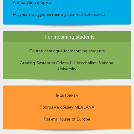
Аплікаційна форма
Результати відборів і звіти учасників мобільності
For incoming students
Course catalogue for incoming students
Grading System at Odesa I. I. Mechnikov National
University
Інші гранти
Програма обміну MEVLANA
Гранти House of Europe