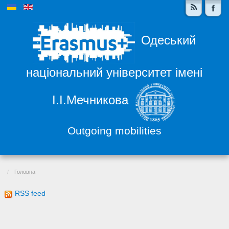
Одеський
національний університет імені
І.І.Мечникова
Outgoing mobilities
Головна
RSS feed