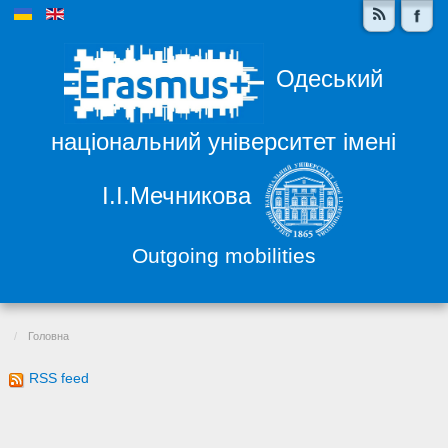
Одеський
національний університет імені
І.І.Мечникова
Outgoing mobilities
Головна
RSS feed