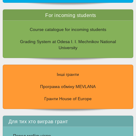
For incoming students
Course catalogue for incoming students
Grading System at Odesa I. I. Mechnikov National
University
Інші гранти
Програма обміну MEVLANA
Гранти House of Europe
Для тих хто виграв грант
Перед мобільністю