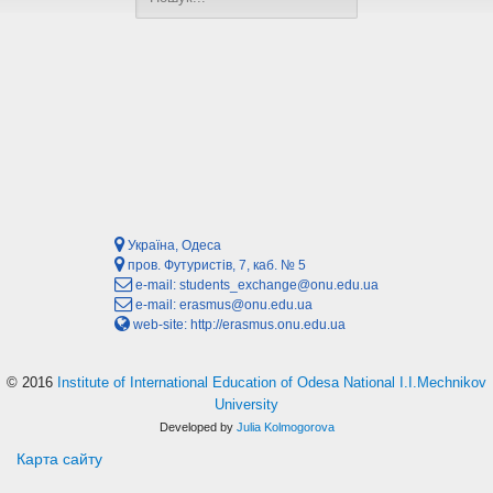
Україна, Одеса
пров. Футуристів, 7, каб. № 5
e-mail:
students_exchange@onu.edu.ua
e-mail:
erasmus@onu.edu.ua
web-site:
http://erasmus.onu.edu.ua
© 2016
Institute of International Education of Odesa National I.I.Mechnikov
University
Developed by
Julia Kolmogorova
Карта сайту