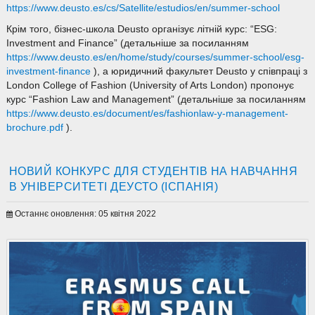
https://www.deusto.es/cs/Satellite/estudios/en/summer-school
Крім того, бізнес-школа Deusto організує літній курс: “ESG:
Investment and Finance” (детальніше за посиланням
https://www.deusto.es/en/home/study/courses/summer-school/esg-
investment-finance
), а юридичний факультет Deusto у співпраці з
London College of Fashion (University of Arts London) пропонує
курс “Fashion Law and Management” (детальніше за посиланням
https://www.deusto.es/document/es/fashionlaw-y-management-
brochure.pdf
).
НОВИЙ КОНКУРС ДЛЯ СТУДЕНТІВ НА НАВЧАННЯ
В УНІВЕРСИТЕТІ ДЕУСТО (ІСПАНІЯ)
Останнє оновлення: 05 квітня 2022