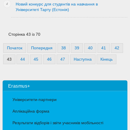
Новий конкурс для студентів на навчання в
Університеті Тарту (Естонія)
Сторінка 43 із 70
Початок
Попередня
38
39
40
41
42
43
44
45
46
47
Наступна
Кінець
Erasmus+
Університети-партнери
Аплікаційна форма
Результати відборів і звіти учасників мобільності