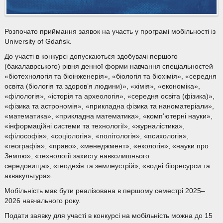
Розпочато приймання заявок на участь у програмі мобільності із
University of Gdańsk.
До участі в конкурсі допускаються здобувачі першого
(бакалаврського) рівня денної форми навчання спеціальностей
«біотехнологія та біоінженерія», «біологія та біохімія», «середня
освіта (біологія та здоров’я людини)», «хімія», «економіка»,
«філологія», «історія та археологія», «середня освіта (фізика)»,
«фізика та астрономія», «прикладна фізика та наноматеріали»,
«математика», «прикладна математика», «комп’ютерні науки»,
«інформаційні системи та технології», «журналістика»,
«філософія», «соціологія», «політологія», «психологія»,
«географія», «право», «менеджмент», «екологія», «науки про
Землю», «технології захисту навколишнього
середовища», «геодезія та землеустрій», «водні біоресурси та
аквакультура».
Мобільність має бути реалізована в першому семестрі 2025–
2026 навчального року.
Подати заявку для участі в конкурсі на мобільність можна до 15