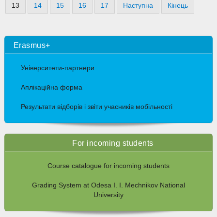
13
14
15
16
17
Наступна
Кінець
Erasmus+
Університети-партнери
Аплікаційна форма
Результати відборів і звіти учасників мобільності
For incoming students
Course catalogue for incoming students
Grading System at Odesa I. I. Mechnikov National
University