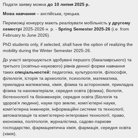
Подати заявку можна
до 10 липня 2025 р.
Мова навчання
– англійська, грецька.
Переможці конкурсу мають реалізувати мобільність
у другому
семестрі
2025-2026 н. р. -
Spring Semester 2025-26
(i.e. from
February to June 2026).
PhD students only, if selected, shall have the option of realizing the
mobility during the Winter Semester 2025-26.
До участі запрошуються здобувачі першого (бакалаврського) та
третього (освітньо-наукового) рівнів денної форми навчання
таких
спеціальностей:
педагогіка, культурологія, філософія,
філологія, історія та археологія, психологія, математика,
прикладна математика, хімія, фізика та асторономія, прикладна
фізика та наноматеріали, середня освіта (фізика), біологія,
біотехнології та біоінженерія, середня освіта (Біологія та
здоров’я людини), науки про землю, комп’ютерні науки,
комп’ютерна інженерія, інформаційні системи та технології,
автоматизація та комп’ютерно-інтегровані технології, право,
економіка, політологія, журналістика, садово-паркове
господарство, фармацевтична хімія, фармація, середня освіта
(хімія).