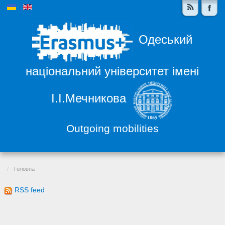
Одеський
національний університет імені
І.І.Мечникова
Outgoing mobilities
Головна
RSS feed