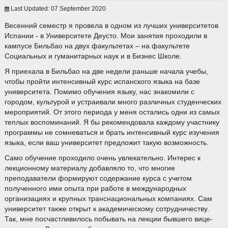
Last Updated: 07 September 2020
Весенний семестр я провела в одном из лучших университетов
Испании - в Университете Деусто. Мои занятия проходили в
кампусе Бильбао на двух факультетах – на факультете
Социальных и гуманитарных наук и в Бизнес Школе.
Я приехала в Бильбао на две недели раньше начала учебы,
чтобы пройти интенсивный курс испанского языка на базе
университета. Помимо обучения языку, нас знакомили с
городом, культурой и устраивали много различных студенческих
мероприятий. От этого периода у меня остались одни из самых
теплых воспоминаний. Я бы рекомендовала каждому участнику
программы не сомневаться и брать интенсивный курс изучения
языка, если ваш университет предложит такую возможность.
Само обучение проходило очень увлекательно. Интерес к
лекционному материалу добавляло то, что многие
преподаватели формируют содержание курса с учетом
полученного ими опыта при работе в международных
организациях и крупных транснациональных компаниях. Сам
университет также открыт к академическому сотрудничеству.
Так, мне посчастливилось побывать на лекции бывшего вице-