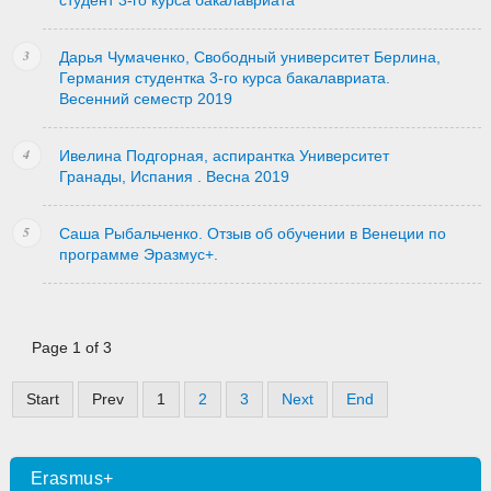
студент 3-го курса бакалавриата
Дарья Чумаченко, Свободный университет Берлина,
Германия студентка 3-го курса бакалавриата.
Весенний семестр 2019
Ивелина Подгорная, аспирантка Университет
Гранады, Испания . Весна 2019
Саша Рыбальченко. Отзыв об обучении в Венеции по
программе Эразмус+.
Page 1 of 3
Start
Prev
1
2
3
Next
End
Erasmus+