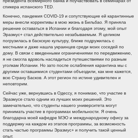
президента Всемирного банка и поучаствовать в семинарах от
спикера испанского TED.
Конечно, пандемия COVID-19 и сопутствующие ей карантинные
меры внесли коррективы в мою жизнь в Бильбао. Я приняла
решение оставаться в Испании и благодаря этому, мой опыт
Эразмус+ стал действительно незабываемым. Я целиком
погрузилась в баскскую культуру, ближе подружилась с
местными и даже нашла украинцев среди моих соседей по
дому. В связи с введенными ограничениями по передвижению,
я не смогла вдоволь насладиться путешествиями по разным
уголкам Испании. Но зато после ослабления карантина мы с
другими оставшимися студентами объездили, как мне кажется,
всю Страну Басков. А этот регион по истине удивителен и
неповторим.
Сейчас уже, вернувшись в Одессу, я понимаю, что участие в
Эразмусе стало одним из лучших моих решений. Это
замечательно, что студенты нашего университета могут
принимать участие в программах мобильности. Я очень
благодарна моей кафедре МЭО и международному офису за
поддержку на каждом из этапов программы, за возможность
стать частью программы Эразмус+ и получить такой ценный
опыт.