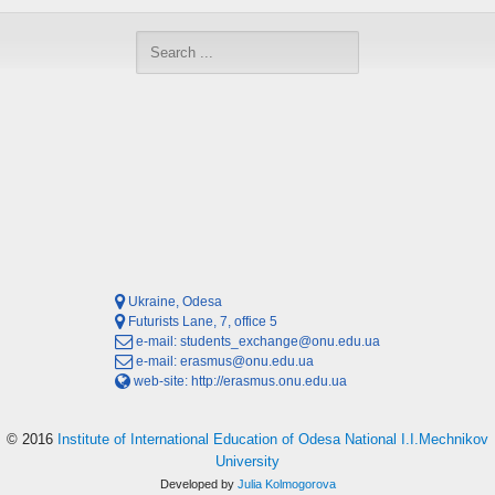
Ukraine, Odesa
Futurists Lane, 7, office 5
e-mail:
students_exchange@onu.edu.ua
e-mail:
erasmus@onu.edu.ua
web-site:
http://erasmus.onu.edu.ua
© 2016
Institute of International Education of Odesa National I.I.Mechnikov
University
Developed by
Julia Kolmogorova