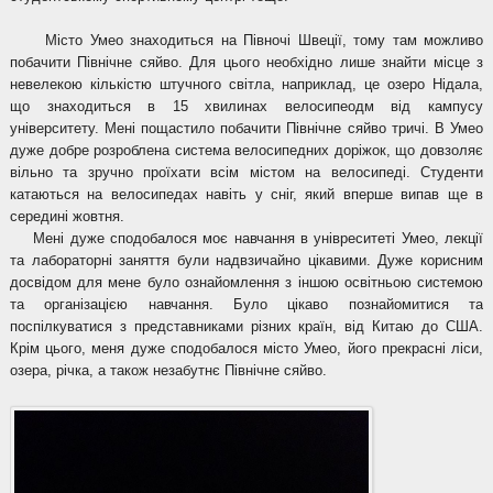
Місто Умео знаходиться на Півночі Швеції, тому там можливо
побачити Північне сяйво. Для цього необхідно лише знайти місце з
невелекою кількістю штучного світла, наприклад, це озеро Нідала,
що знаходиться в 15 хвилинах велосипеодм від кампусу
університету. Мені пощастило побачити Північне сяйво тричі. В Умео
дуже добре розроблена система велосипедних доріжок, що довзоляє
вільно та зручно проїхати всім містом на велосипеді. Студенти
катаються на велосипедах навіть у сніг, який вперше випав ще в
середині жовтня.
Мені дуже сподобалося моє навчання в унівреситеті Умео, лекції
та лабораторні заняття були надвзичайно цікавими. Дуже корисним
досвідом для мене було ознайомлення з іншою освітньою системою
та організацією навчання. Було цікаво познайомитися та
поспілкуватися з представниками різних країн, від Китаю до США.
Крім цього, меня дуже сподобалося місто Умео, його прекрасні ліси,
озера, річка, а також незабутнє Північне сяйво.