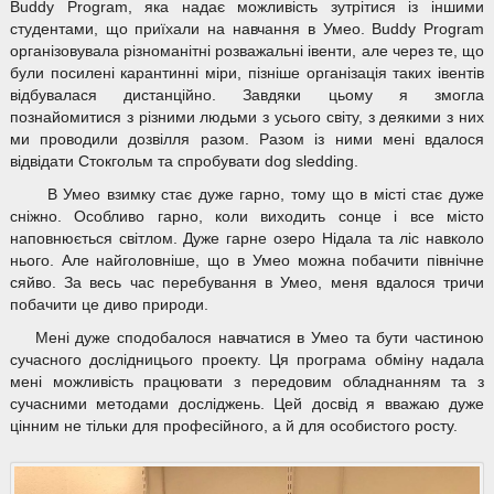
Buddy Program, яка надає можливість зутрітися із іншими
студентами, що приїхали на навчання в Умео. Buddy Program
організовувала різноманітні розважальні івенти, але через те, що
були посилені карантинні міри, пізніше організація таких івентів
відбувалася дистанційно. Завдяки цьому я змогла
познайомитися з різними людьми з усього світу, з деякими з них
ми проводили дозвілля разом. Разом із ними мені вдалося
відвідати Стокгольм та спробувати dog sledding.
В Умео взимку стає дуже гарно, тому що в місті стає дуже
сніжно. Особливо гарно, коли виходить сонце і все місто
наповнюється світлом. Дуже гарне озеро Нідала та ліс навколо
нього. Але найголовніше, що в Умео можна побачити північне
сяйво. За весь час перебування в Умео, меня вдалося тричи
побачити це диво природи.
Мені дуже сподобалося навчатися в Умео та бути частиною
сучасного дослідницього проекту. Ця програма обміну надала
мені можливість працювати з передовим обладнанням та з
сучасними методами досліджень. Цей досвід я вважаю дуже
цінним не тільки для професійного, а й для особистого росту.