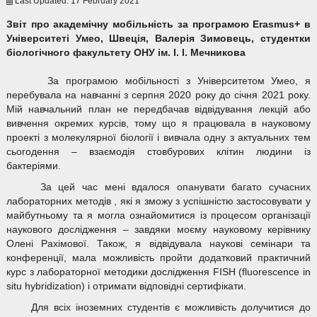
Last Updated: 17 February 2021
Звіт про академічну мобільність
за програмою
Erasmus
+ в
Ун
іверситеті Умео, Швеція, Валерія Зимовець, студентки
біологічного факультету ОНУ ім. І. І. Мечникова
За програмою мобільності з Університетом Умео, я
перебувала на навчанні з серпня 2020 року до січня 2021 року.
Мій навчальний план не передбачав відвідування лекцій або
вивчення окремих курсів, тому що я працювала в науковому
проекті з молекулярної біології і вивчала одну з актуальних тем
сьогодення – взаємодія стовбурових клітин людини із
бактеріями.
За цей час мені вдалося опанувати багато сучасних
лабораторних методів , які я зможу з успішністю застосовувати у
майбутньому та я могла ознайомитися із процесом організації
наукового дослідження – завдяки моєму науковому керівнику
Олені Рахімової. Також, я відвідувала наукові семінари та
конференції, мала можливість пройти додатковий практичний
курс з лабораторної методики дослідження FISH (fluorescence in
situ hybridization) і отримати відповідні сертифікати.
Для всіх іноземних студентів є можливість долучитися до