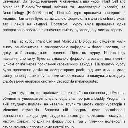
Universum. За період навчання я опанувала два курси Plant Cell and
Molecular Biology(Рослинні клітини та молекулярна біологія) та
Neurobiology (Нейробіологія). Перший курс проходим впродовж 2
місяців. Навчання було за змішаною формою: я мала як online лекції,
так і лекції на кампусі. Протягом курсу була проведена одна
лабораторна робота з визначення вмісту вуглеводів у листях гороху.
Під час курсу Plant Cell and Molecular Biology всі студенти мали
змогу ознайомитися з лабораторією кафедри Фізіології рослин, на
даху якої знаходиться теплиця. Протягом курсу Neurobiology
навчання спочатку було за змішаною формою, а останні два тижні –
цілком online через посилення карантинних заходів. На початку курсу
було проведено декілька лабораторних робіт, під час яких я мала
змогу попрацювати з сучасними мікроскопами та опанувати методику
фарбування нервової системи Drosophila melanogaster.
Для студентів, що приїхали з інших країн на навчання до Умео за
обміном в університеті існує спеціальна програма Buddy Program, в
якій студенти поділені на невеликі групи та мають своїх кураторів з
місцевих студентів. Завдяки цій програмі були організовані
різноманітні заходи для студентів-іноземців: фотоквест, екскурсія
містом, хайкінг, поїздка на ферму лосів, гра у пляжний волейбол в
студентському спортивному центрі тощо.