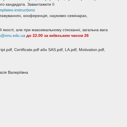
го кандидата. Завантажити її
plates-instructions
стажуваннях, конференція, наукових семінарах,
й якості, але при максимальному стисканні, загальна вага
s@onu.edu.ua
до 22.00 за київським часом 26
t.pdf, Certificate.pdf або SAS.pdf, LA.pdf, Motivation.pdf,
асія Валеріївна