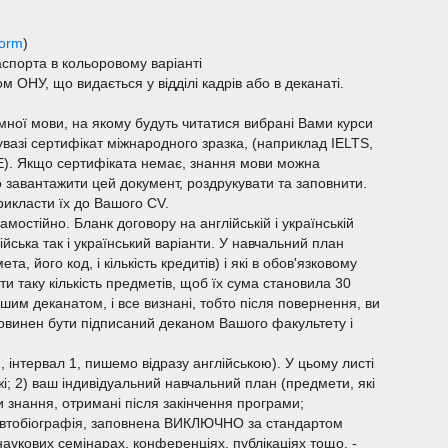
form
)
аспорта в кольоровому варіанті
м ОНУ, що видається у відділі кадрів або в деканаті.
мної мови, на якому будуть читатися вибрані Вами курси
увазі сертифікат міжнародного зразка, (наприклад IELTS,
AE). Якщо сертифіката немає, знання мови можна
о завантажити цей документ, роздрукувати та заповнити.
рикласти їх до Вашого CV.
амостійно. Бланк договору на англійській і українській
ійська так і український варіанти. У навчальний план
, його код, і кількість кредитів) і які в обов'язковому
 таку кількість предметів, щоб їх сума становила 30
ашим деканатом, і все визнані, тобто після повернення, ви
овинен бути підписаний деканом Вашого факультету і
, інтервал 1, пишемо відразу англійською). У цьому листі
жі; 2) ваш індивідуальний навчальний план (предмети, які
и знання, отримані після закінчення програми;
е автобіографія, заповнена ВИКЛЮЧНО за стандартом
аукових семінарах, конференціях, публікаціях тощо. -