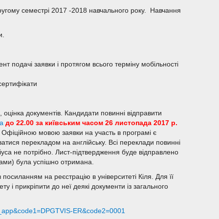
другому семестрі 2017 -2018 навчального року. Навчання
и.
нт подачі заявки і протягом всього терміну мобільності
 сертифікати
, оцінка документів. Кандидати повинні відправити
a
до 22.00 за київським часом 26 листопада 2017 р.
ь. Офіційною мовою заявки на участь в програмі є
ватися перекладом на англійську. Всі переклади повинні
ріуса не потрібно. Лист-підтвердження буде відправлено
ками) була успішно отримана.
посиланням на реєстрацію в університеті Кіля. Для її
у і прикріпити до неї деякі документи із загального
iw_ipp_app&code1=DPGTVIS-ER&code2=0001