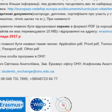
мога більше інформації, яка дозволить тасценівать вас як найкращо
жна:
http://europass.cedefop.europa.eu/documents/curriculum-vitae/tem
даткові документи
(нагороди, дипломи, сертифікати про участь у 
кшопах, літніх шклах та ін.), При наявності
окументи повинні бути відскановані
окремо
в форматі PDF (в хороші
файлів не має перевищувати 10 МБ) і відправлені на адресу:
erasmu
пада 2017 р
повинні бути названі таким чином: Application.pdf, Proof.pdf, Transcrip
, Passport.pdf, Other.pdf
ктна особа програми в ОНУ:
ич Світлана Анатоліївна, Зав. Еразмус офісу ОНУ, Агафонова Анаст
l:
students_exchange@onu.edu.ua
 +38 048 731 7895; +38048723 84 77