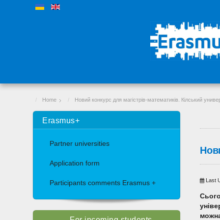
Home
Новий конкурс для магістрів-математиків. Кілський универ
Erasmus+
Partner universities
Нови
Application form
Last 
Participants comments Erasmus +
Сього
уніве
можна
For incoming students