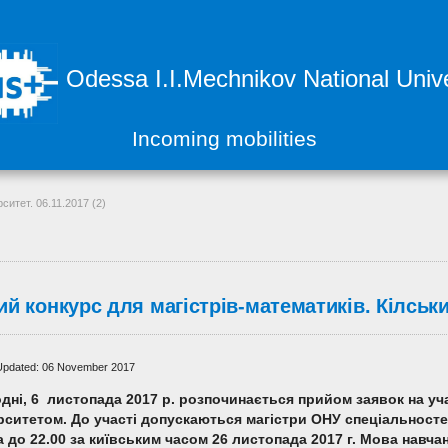
Odessa I.I.Mechnikov National Unive
Incoming mobilities
ситет. 06.11.2017 (2)
й конкурс для магістрів-математиків. Кілський
Updated: 06 November 2017
дні, 6 листопада 2017 р. розпочинається прийом заявок на у
рситетом. До участі допускаються магістри
ОНУ
спеціальност
 до 22.00 за київським часом 2
6
листопада
2017 г. Мова навча