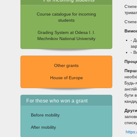
Стипе
триват
Course catalogue for incoming
students
Стипе
Вимог
Grading System at Odesa I. I.
Mechnikov National University
- Д
за
- В
Проце
Other grants
Перш
необх
House of Europe
Будь-я
англі
бути в
For those who won a grant
канди
Други
Before mobility
заповн
списку
After mobility
https