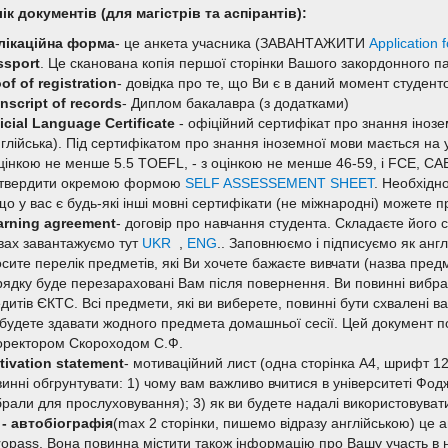
ік документів (для магістрів та аспірантів)
:
лікаційна форма
- це анкета учасника (ЗАВАНТАЖИТИ
Application 
ssport
. Це сканована копія першої сторінки Вашого закордонного п
of of registration
- довідка про те, що Ви є в даний момент студенто
nscript of records
- Диплом бакалавра (з додатками)
icial
Language
Certificate
- офіційний сертифікат про знання інозе
глійська). Під сертифікатом про знання іноземної мови мається на 
оцінкою не менше 5.5 TOEFL, - з оцінкою не менше 46-59, і FCE, C
дтвердити окремою формою
SELF ASSESSEMENT SHEET
. Необхідн
о у вас є будь-які інші мовні сертифікати (не міжнародні) можете п
arning agreement
- договір про навчання студента. Складаєте його с
вах завантажуємо тут
UKR
,
ENG
.. Заповнюємо і підписуємо як англ
сите перелік предметів, які Ви хочете бажаєте вивчати (назва предмета
ядку буде перезараховані Вам після повернення. Ви повинні вибрати
дитів ЄКТС. Всі предмети, які ви виберете, повинні бути схвалені в
 будете здавати жодного предмета домашньої сесії. Цей документ п
оректором Скороходом С.Ф.
tivation
statement
- мотиваційний лист (одна сторінка А4, шрифт 12
инні обгрунтувати: 1) чому вам важливо вчитися в університеті Фод
рали для прослуховування); 3) як ви будете надалі використовуват
 - автобіографія
(max 2 сторінки, пишемо відразу англійською) ц
ropass. Вона повинна містити також інформацію про Вашу участь в н