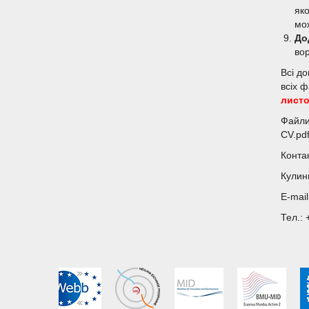
яко
мо
До
вор
Всі д
всіх 
листо
Файли 
CV.pdf
Конта
Кулин
E-mai
Тел.: