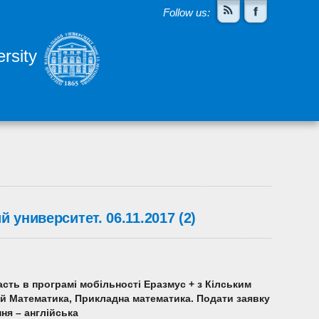
Follow us:
rsity
 университет. 06.11.2017 (2)
часть
в
програмі мобільності Еразмус + з К
і
лським
ей
Математика, Прикладна математика
. Подати заявку
ння – англійська