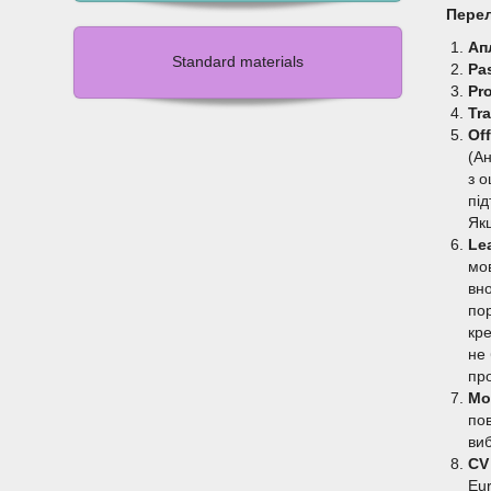
Перел
Ап
Standard materials
Pa
Pro
Tra
Off
(Ан
з 
пі
Якщ
Le
мо
вно
пор
кре
не
пр
Mo
пов
виб
CV
Eu