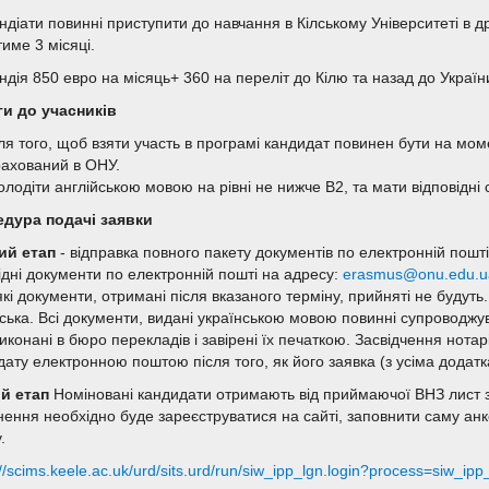
ндіати повинні приступити до навчання в Кілському Університеті в 
име 3 місяці.
ндія 850 евро на місяць+ 360 на переліт до Кілю та назад до Україн
и до учасників
ля того, щоб взяти участь в програмі кандидат повинен бути на моме
рахований в ОНУ.
олодіти англійською мовою на рівні не нижче B2, та мати відповідні
дура подачі заявки
ий етап
- відправка повного пакету документів по електронній пошті
ідні документи по електронній пошті на адресу:
erasmus@onu.edu.u
кі документи, отримані після вказаного терміну, прийняті не будут
йська. Всі документи, видані українською мовою повинні супроводжу
иконані в бюро перекладів і завірені їх печаткою. Засвідчення нота
дату електронною поштою після того, як його заявка (з усіма додат
й етап
Номіновані кандидати отримають від приймаючої ВНЗ лист з 
ення необхідно буде зареєструватися на сайті, заповнити саму анкет
.
://scims.keele.ac.uk/urd/sits.urd/run/siw_ipp_lgn.login?process=s