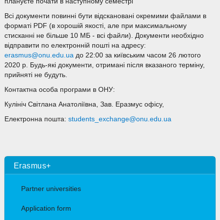
плануєте почати в наступному семестрі
Всі документи повинні бути відскановані окремими файлами в
форматі PDF (в хорошій якості, але при максимальному
стисканні не більше 10 МБ - всі файли). Документи необхідно
відправити по електронній пошті на адресу:
erasmus@onu.edu.ua
до 22:00 за київським часом 26 лютого
2020 р. Будь-які документи, отримані після вказаного терміну,
прийняті не будуть.
Контактна особа програми в ОНУ:
Кулініч Світлана Анатоліївна, Зав. Еразмус офісу,
Електронна пошта:
students_exchange@onu.edu.ua
Erasmus+
Partner universities
Application form