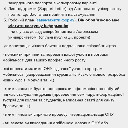
закордонного паспорта в кольоровому варіанті.
Лист підтримки (Support Letter) від Астонського університету
про те, що Вас готові прийняти на стажування
Робочий план (
завантажити форму
).
Він обов’язково має
містити наступну інформацію
:
- чи є у вас досвід співробітництва з Астонським
университетом (спільні публікації, проекти)
-демонстрацію чіткого бачення подальношо співробітництва
- пояснити причини та переваги вашої участі в програмі
мобільності для вашого професійного росту
-які переваги матиме ОНУ від вашої участі в програмі
мобільності (запровадження курсів англійською мовою, розробка
нових курсів, модулів та ін.)
- яким чином ви будете поширювати інформацію про набутий
під час стажування досвід (проведення семінару, інформаційної
зустрічі для коллег та студентів, написання статті для сайту
Еразмус,та ін.)
- яким чином ви сприяєте процесу інтернаціоналізації ОНУ
- чи ведете ви викладання аглійською мовою в ОНУ або