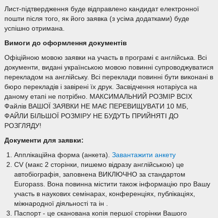
Лист-підтвердження буде відправлено кандидат електронної
пошти після того, як його заявка (з усіма додатками) буде
успішно отримана.
Вимоги до оформлення документів
Офіційною мовою заявки на участь в програмі є англійська. Всі
документи, видані українською мовою повинні супроводжуватися
перекладом на англійську. Всі переклади повинні бути виконані в
бюро перекладів і завірені їх друк. Засвідчення нотаріуса на
даному етапі не потрібно. МАКСИМАЛЬНИЙ РОЗМІР ВСІХ
Файлів ВАШОЇ ЗАЯВКИ НЕ МАЄ ПЕРЕВИЩУВАТИ 10 МБ,
ФАЙЛИ БІЛЬШОЇ РОЗМІРУ НЕ БУДУТЬ ПРИЙНЯТІ ДО
РОЗГЛЯДУ!
Документи для заявки:
Апплікаційна форма (анкета).
Завантажити анкету
CV (макс 2 сторінки, пишемо відразу англійською) це
автобіографія, заповнена ВИКЛЮЧНО за стандартом
Europass. Вона повинна містити також інформацію про Вашу
участь в наукових семінарах, конференціях, публікаціях,
міжнародної діяльності та ін .
Паспорт - це сканована копія першої сторінки Вашого