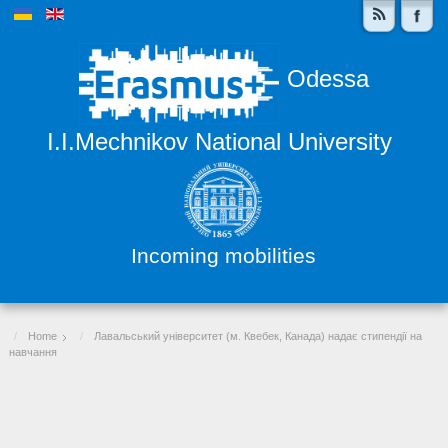
Odessa
I.I.Mechnikov National University
Incoming mobilities
Home
Лавальський університет (м. Квебек, Канада) надає стипендії на
навчання