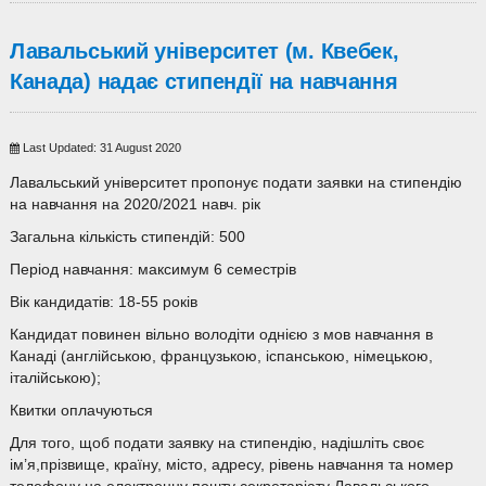
Лавальський університет (м. Квебек,
Канада) надає стипендії на навчання
Last Updated: 31 August 2020
Лавальський університет пропонує подати заявки на стипендію
на навчання на 2020/2021 навч. рік
Загальна кількість стипендій: 500
Період навчання: максимум 6 семестрів
Вік кандидатів: 18-55 років
Кандидат повинен вільно володіти однією з мов навчання в
Канаді (англійською, французькою, іспанською, німецькою,
італійською);
Квитки оплачуються
Для того, щоб подати заявку на стипендію, надішліть своє
ім’я,прізвище, країну, місто, адресу, рівень навчання та номер