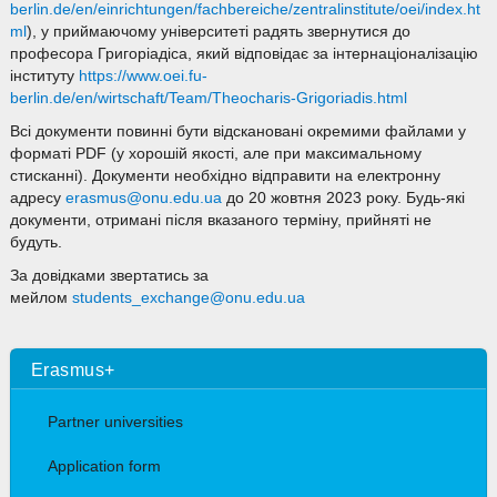
berlin.de/en/einrichtungen/fachbereiche/zentralinstitute/oei/index.ht
ml
), у приймаючому університеті радять звернутися до
професора Григоріадіса, який відповідає за інтернаціоналізацію
інституту
https://www.oei.fu-
berlin.de/en/wirtschaft/Team/Theocharis-Grigoriadis.html
Всі документи повинні бути відскановані окремими файлами у
форматі PDF (у хорошій якості, але при максимальному
стисканні). Документи необхідно відправити на електронну
адресу
erasmus@onu.edu.ua
до 20 жовтня 2023 року. Будь-які
документи, отримані після вказаного терміну, прийняті не
будуть.
За довідками звертатись за
мейлом
students_exchange@onu.edu.ua
Erasmus+
Partner universities
Application form