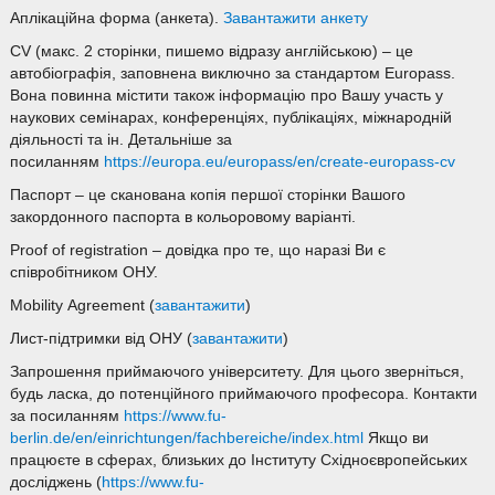
Аплікаційна форма (анкета).
Завантажити анкету
CV (макс. 2 сторінки, пишемо відразу англійською) – це
автобіографія, заповнена виключно за стандартом Europass.
Вона повинна містити також інформацію про Вашу участь у
наукових семінарах, конференціях, публікаціях, міжнародній
діяльності та ін. Детальніше за
посиланням
https://europa.eu/europass/en/create-europass-cv
Паспорт – це сканована копія першої сторінки Вашого
закордонного паспорта в кольоровому варіанті.
Proof of registration – довідка про те, що наразі Ви є
співробітником ОНУ.
Mobility Agreement (
завантажити
)
Лист-підтримки від ОНУ (
завантажити
)
Запрошення приймаючого університету. Для цього зверніться,
будь ласка, до потенційного приймаючого професора. Контакти
за посиланням
https://www.fu-
berlin.de/en/einrichtungen/fachbereiche/index.html
Якщо ви
працюєте в сферах, близьких до Інституту Східноєвропейських
досліджень (
https://www.fu-