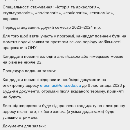
Спеціальності стажування: «історія та археологія»,
«культурологія», «політологія», «соціологія», «економіка»,
«право».
Період стажування: другий семестр 2023–2024 н.р.
Для того щоб взяти участь у програмі, кандидат повинен бути на
момент подачі заявки та протягом всього періоду мобільності
працювати в ОНУ.
Кандидати повинні володіти англійською або німецькою мовою
на рівні не нижче В2.
Процедура подання заявки:
Кандидати повинні відправити необхідні документи на
електронну адресу
erasmus@onu.edu.ua
до 9 листопада 2023 р.
Будь-які документи, отримані після вказаного терміну, прийняті
не будуть.
Лист-підтвердження буде відправлено кандидату на електронну
адресу після того, як його заявка (з усіма додатками) буде
успішно отримана.
Документи для заявки: