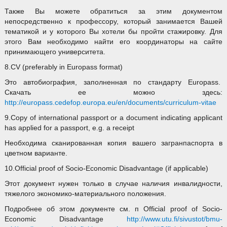
Также Вы можете обратиться за этим документом
непосредственно к профессору, который занимается Вашей
тематикой и у которого Вы хотели бы пройти стажировку. Для
этого Вам необходимо найти его координаторы на сайте
принимающего университета.
8.CV (preferably in Europass format)
Это автобиография, заполненная по стандарту Europass.
Скачать ее можно здесь:
http://europass.cedefop.europa.eu/en/documents/curriculum-vitae
9.Copy of international passport or a document indicating applicant
has applied for a passport, e.g. a receipt
Необходима сканированная копия вашего загранпаспорта в
цветном варианте.
10.Official proof of Socio-Economic Disadvantage (if applicable)
Этот документ нужен только в случае наличия инвалидности,
тяжелого экономико-материального положения.
Подробнее об этом документе см. п Official proof of Socio-
Economic Disadvantage
http://www.utu.fi/sivustot/bmu-