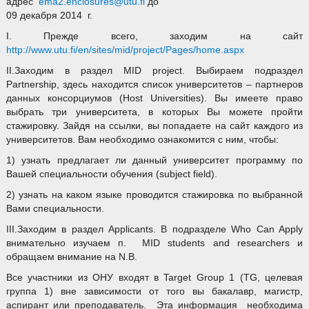
адрес
ema2.enclosures@utu.fi
до
09 декабря 2014 г.
I. Прежде всего, заходим на сайт
http://www.utu.fi/en/sites/mid/project/Pages/home.aspx
II.Заходим в раздел MID project. Выбираем подраздел
Partnership, здесь находится список университетов – партнеров
данных консорциумов (Host Universities). Вы имеете право
выбрать три университета, в которых Вы можете пройти
стажировку. Зайдя на ссылки, вы попадаете на сайт каждого из
университетов. Вам необходимо ознакомится с ним, чтобы:
1) узнать предлагает ли данный университет программу по
Вашей специальности обучения (subject field).
2) узнать на каком языке проводится стажировка по выбранной
Вами специальности.
III.Заходим в раздел Applicants. В подразделе Who Can Apply
внимательно изучаем п. MID students and researchers и
обращаем внимание на N.B.
Все участники из ОНУ входят в Target Group 1 (TG, целевая
группа 1) вне зависимости от того вы бакалавр, магистр,
аспирант или преподаватель. Эта информация необходима