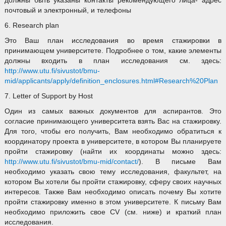
должны быть указаны контакты рекомендующего лица- адрес
почтовый и электронный, и телефоны
6. Research plan
Это Ваш план исследования во время стажировки в
принимающем университете. Подробнее о том, какие элементы
должны входить в план исследования см. здесь:
http://www.utu.fi/sivustot/bmu-
mid/applicants/apply/definition_enclosures.html#Research%20Plan
7. Letter of Support by Host
Один из самых важных документов для аспирантов. Это
согласие принимающего университета взять Вас на стажировку.
Для того, чтобы его получить, Вам необходимо обратиться к
координатору проекта в университете, в котором Вы планируете
пройти стажировку (найти их координаты можно здесь:
http://www.utu.fi/sivustot/bmu-mid/contact/
). В письме Вам
необходимо указать свою тему исследования, факультет, на
котором Вы хотели бы пройти стажировку, сферу своих научных
интересов. Также Вам необходимо описать почему Вы хотите
пройти стажировку именно в этом университете. К письму Вам
необходимо приложить свое CV (см. ниже) и краткий план
исследования.