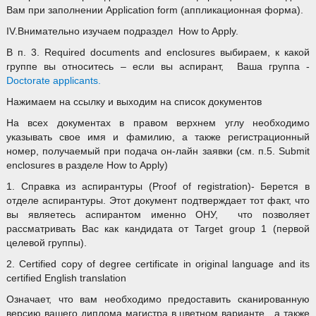
Вам при заполнении Application form (аппликационная форма).
IV.Внимательно изучаем подраздел How to Apply.
В п. 3. Required documents and enclosures выбираем, к какой
группе вы относитесь – если вы аспирант, Ваша группа -
Doctorate applicants.
Нажимаем на ссылку и выходим на список документов
На всех документах в правом верхнем углу необходимо
указывать свое имя и фамилию, а также регистрационный
номер, получаемый при подача он-лайн заявки (см. п.5. Submit
enclosures в разделе How to Apply)
1. Справка из аспирантуры (Proof of registration)- Берется в
отделе аспирантуры. Этот документ подтверждает тот факт, что
вы являетесь аспирантом именно ОНУ, что позволяет
рассматривать Вас как кандидата от Target group 1 (первой
целевой группы).
2. Certified copy of degree certificate in original language and its
certified English translation
Означает, что вам необходимо предоставить сканированную
версию вашего диплома магистра в цветном варианте, а также