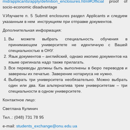
mid/applicants/apply/definition_enclosures.html#Official
proof of
socio-economic disadvantage
V.Изучаете п. 5 Submit enclosures раздел Applicants и следуем
указанным в нем инструкциям при отправке документов.
Дополнительная информация:
Вы можете выбрать специальность обучения в
принимающем университете не идентичную с Вашей
специальностью в ОНУ.
Язык документов – английский, однако икопию документов на
языке оригинала надо также прилагать.
Все переводы должны быть выполнены в бюро переводов и
заверены их печатью. Заверение нотариуса не нужно.
Выбирать три университета необязательно. Можно выбрать
один или два. Как альтернатива трем университетам – три
специальности в одном университете.
Контактное лицо:
Светлана Кулинич
Тел..: (048) 731 78 95
e-mail:
students_exchange@onu.edu.ua