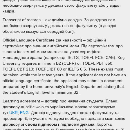
необхідно звернутись у деканат свого факультету або у відділ
кадрів.
Transcript of records – академічна довідка. За довідкою вам
необхідно звернутись у деканат свого факультету (в довідці
обов’язково вказується середній бал).
Official Language Certificate (за наявності) – офіційний
сертифікат про знання англійської мови. Під сертифікатом про
знання іноземної мови мається на увазі сертифікат
міжнародного зразка (наприклад, IELTS, TOEFL FCE, CAE). Koç
University requires minimum B2 (CEFR) or TOEFL PBT 550;
TOEFL CBT 213; TOEFL IBT 80 or IELTS 6.5. These exams must
be taken within the last two years. If the applicant does not have an
official language certificate, the applicant may submit a document
prepared by the home university’s English Department stating that
the student’s English level is minimum B2.
Learning agreement – договір про навчання студента. Бланк
договору англійською та українською мовою завантажуємо
тут
UKR
,
ENG
. Договір підписує студент, декан факультету та
проректор. Для участі в конкурсі необхідно надіслати скан-копію
договору
зі своїм підписом і підписом декана
. Коротка