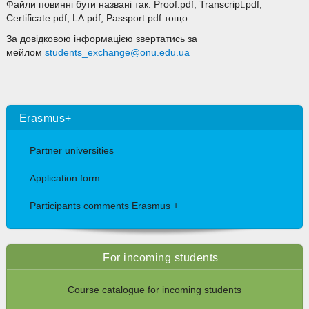
Файли повинні бути названі так: Proof.pdf, Transcript.pdf,
Certificate.pdf, LA.pdf, Passport.pdf тощо.
За довідковою інформацією звертатись за
мейлом
students_exchange@onu.edu.ua
Erasmus+
Partner universities
Application form
Participants comments Erasmus +
For incoming students
Course catalogue for incoming students