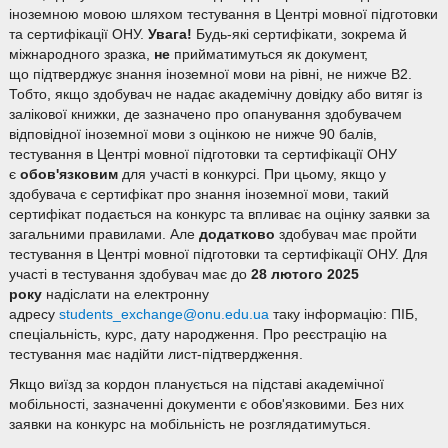
іноземною мовою шляхом тестування в Центрі мовної підготовки
та сертифікації ОНУ.
Увага!
Будь-які сертифікати, зокрема й
міжнародного зразка,
не
прийматимуться як документ,
що підтверджує знання іноземної мови на рівні, не нижче В2.
Тобто, якщо здобувач не надає академічну довідку або витяг із
залікової книжки, де зазначено про опанування здобувачем
відповідної іноземної мови з оцінкою не нижче 90 балів,
тестування в Центрі мовної підготовки та сертифікації ОНУ
є
обов'язковим
для участі в конкурсі. При цьому, якщо у
здобувача є сертифікат про знання іноземної мови, такий
сертифікат подається на конкурс та впливає на оцінку заявки за
загальними правилами. Але
додатково
здобувач має пройти
тестування в Центрі мовної підготовки та сертифікації ОНУ. Для
участі в тестування здобувач має до
28 лютого 2025
року
надіслати на електронну
адресу
students_exchange@onu.edu.ua
таку інформацію: ПІБ,
спеціальність, курс, дату народження. Про реєстрацію на
тестування має надійти лист-підтвердження.
Якщо виїзд за кордон планується на підставі академічної
мобільності, зазначенні документи є обов'язковими. Без них
заявки на конкурс на мобільність не розглядатимуться.