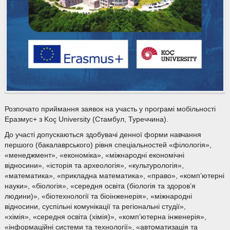
Розпочато приймання заявок на участь у програмі мобільності
Еразмус+ з Koç University (Стамбул, Туреччина).
До участі допускаються здобувачі денної форми навчання
першого (бакалаврського) рівня спеціальностей «філологія»,
«менеджмент», «економіка», «міжнародні економічні
відносини», «історія та археологія», «культурологія»,
«математика», «прикладна математика», «право», «комп’ютерні
науки», «біологія», «середня освіта (біологія та здоров’я
людини)», «біотехнології та біоінженерія», «міжнародні
відносини, суспільні комунікації та регіональні студії»,
«хімія», «середня освіта (хімія)», «комп’ютерна інженерія»,
«інформаційні системи та технології», «автоматизація та