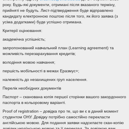
року. Будь-які документи, отримані після вказаного терміну,
прийняті не будуть. Лист-підтвердження буде відправлено
кандидату електронною поштою після того, як його заявка (з
усіма додатками) буде успішно отримана.
Критерії оцінювання:
академічна успішність;
запропонований навчальний план (Learning agreement) та
можливість перезарахування кредитів;
володіння мовою навчання;
першість мобільності в межах Еразмус+;
належність до незахищених груп населення.
Перелік необхідних документів
Паспорт – сканована копія першої сторінки вашого закордонного
паспорта в кольоровому варіанті.
Proof of registration – довідка про те, що ви є в даний момент
студентом ОНУ. Довідку потрібно самостійно перекласти
англійською мовою. Для подання заявки надсилаєте скан-копію
довідки українською мовою та її переклад. За довідкою вам