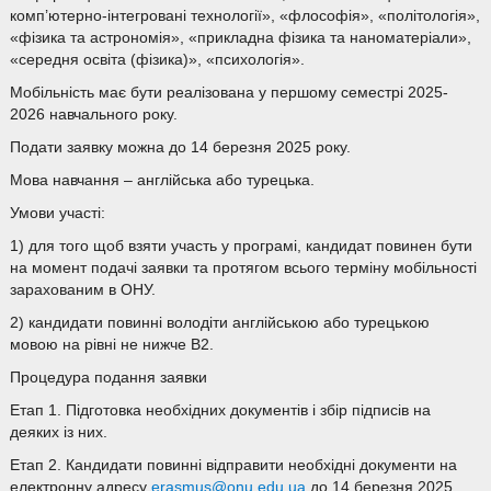
комп’ютерно-інтегровані технології», «флософія», «політологія»,
«фізика та астрономія», «прикладна фізика та наноматеріали»,
«середня освіта (фізика)», «психологія».
Мобільність має бути реалізована у першому семестрі 2025-
2026 навчального року.
Подати заявку можна до 14 березня 2025 року.
Мова навчання – англійська або турецька.
Умови участі:
1) для того щоб взяти участь у програмі, кандидат повинен бути
на момент подачі заявки та протягом всього терміну мобільності
зарахованим в ОНУ.
2) кандидати повинні володіти англійською або турецькою
мовою на рівні не нижче B2.
Процедура подання заявки
Етап 1. Підготовка необхідних документів і збір підписів на
деяких із них.
Етап 2. Кандидати повинні відправити необхідні документи на
електронну адресу
erasmus@onu.edu.ua
до 14 березня 2025