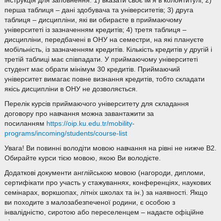
інструкція для заповнення: 1) вказати своє ім’я в колонтитулі; 2)
перша таблиця – дані здобувача та університетів; 3) друга
таблиця – дисципліни, які ви обираєте в приймаючому
університеті із зазначенням кредитів; 4) третя таблиця –
дисципліни, передбачені в ОНУ на семестри, на які плануєте
мобільність, із зазначенням кредитів. Кількість кредитів у другій і
третій таблиці має співпадати. У приймаючому університеті
студент має обрати мінімум 30 кредитів. Приймаючий
університет вимагає повне визнання кредитів, тобто складати
якісь дисципліни в ОНУ не дозволяється.
Перелік курсів приймаючого університету для складання
договору про навчання можна завантажити за
посиланням
https://oip.ku.edu.tr/mobility-
programs/incoming/students/course-list
Увага! Ви повинні володіти мовою навчання на рівні не нижче В2.
Обирайте курси тією мовою, якою Ви володієте.
Додаткові документи англійською мовою (нагороди, дипломи,
сертифікати про участь у стажуваннях, конференціях, наукових
семінарах, воркшопах, літніх школах та ін.) за наявності. Якщо
ви походите з малозабезпеченої родини, є особою з
інвалідністю, сиротою або переселенцем – надаєте офіційне