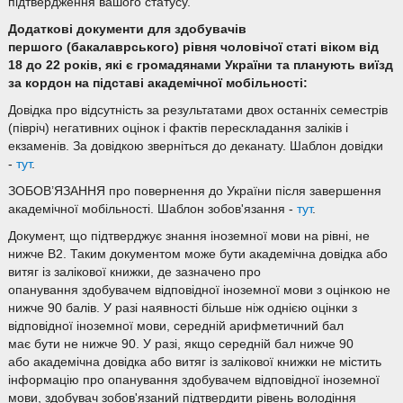
підтвердження вашого статусу.
Додаткові документи для здобувачів
першого (бакалаврського) рівня чоловічої статі віком від
18 до 22 років, які є громадянами України та планують виїзд
за кордон на підставі академічної мобільності:
Довідка про відсутність за результатами двох останніх семестрів
(півріч) негативних оцінок і фактів перескладання заліків і
екзаменів. За довідкою зверніться до деканату. Шаблон довідки
-
тут
.
ЗОБОВ’ЯЗАННЯ про повернення до України після завершення
академічної мобільності. Шаблон зобов'язання -
тут
.
Документ, що підтверджує знання іноземної мови на рівні, не
нижче В2. Таким документом може бути академічна довідка або
витяг із залікової книжки, де зазначено про
опанування здобувачем відповідної іноземної мови з оцінкою не
нижче 90 балів. У разі наявності більше ніж однією оцінки з
відповідної іноземної мови, середній арифметичний бал
має бути не нижче 90. У разі, якщо середній бал нижче 90
або академічна довідка або витяг із залікової книжки не містить
інформацію про опанування здобувачем відповідної іноземної
мови, здобувач зобов'язаний підтвердити рівень володіння