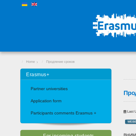
Home
Продление сроков
Erasmus+
Partner universities
Про
Application form
Last 
Participants comments Erasmus +
WEB
ВНИМ
For incoming students