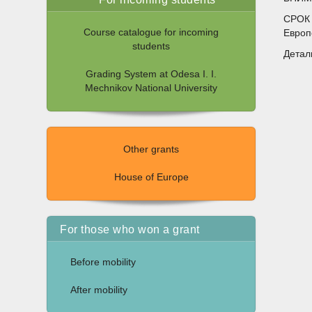
СРОК 
Course catalogue for incoming
Европ
students
Детал
Grading System at Odesa I. I.
Mechnikov National University
Other grants
House of Europe
For those who won a grant
Before mobility
After mobility