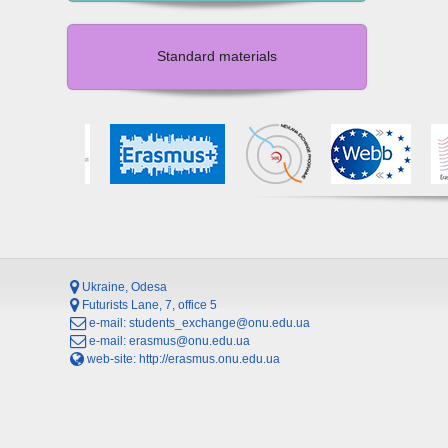
Standard materials
Ukraine, Odesa
Futurists Lane, 7, office 5
e-mail:
students_exchange@onu.edu.ua
e-mail:
erasmus@onu.edu.ua
web-site:
http://erasmus.onu.edu.ua