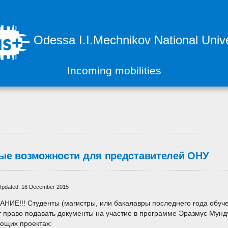
Odessa I.I.Mechnikov National Unive
Incoming mobilities
ые возможности для представителей ОНУ
Updated: 16 December 2015
НИЕ!!! Студенты (магистры, или бакалавры последнего года обуч
 право подавать документы на участие в программе Эразмус Мундус
ющих проектах: