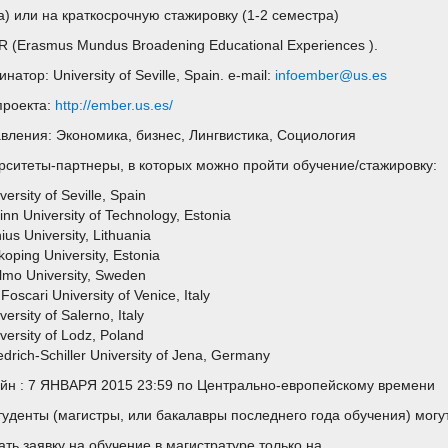
да) или на краткосрочную стажировку (1-2 семестра)
 (Erasmus Mundus Broadening Educational Experiences ).
натор: University of Seville, Spain. e-mail:
infoember@us.es
проекта:
http://ember.us.es/
вления: Экономика, бизнес, Лингвистика, Социология
рситеты-партнеры, в которых можно пройти обучение/стажировку:
versity of Seville, Spain
linn University of Technology, Estonia
nius University, Lithuania
koping University, Estonia
lmo University, Sweden
Foscari University of Venice, Italy
versity of Salerno, Italy
versity of Lodz, Poland
edrich-Schiller University of Jena, Germany
йн : 7 ЯНВАРЯ 2015 23:59 по Центрально-европейскому времени
туденты (магистры, или бакалавры последнего года обучения) могу
ать заявку на обучение в магистратуре только на