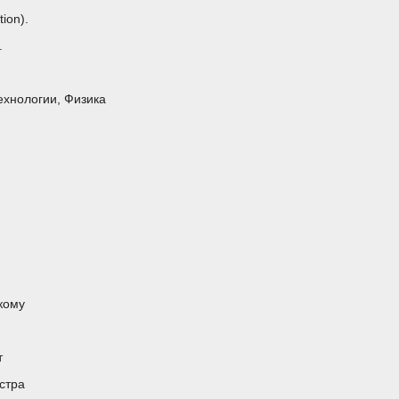
tion).
.
ехнологии, Физика
кому
т
стра