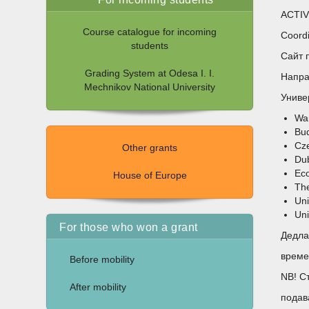
ACTIVE
Course catalogue for incoming
Coordi
students
Сайт 
Grading System at Odesa I. I.
Напра
Mechnikov National University
Униве
War
Bud
Cze
Other grants
Dub
Eco
House of Europe
The
Uni
Uni
For those who won a grant
Дедла
врем
Before mobility
NB! С
After mobility
подав