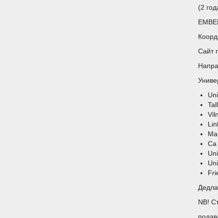
(2 го
EMBER
Коорди
Сайт 
Напра
Униве
Uni
Tal
Vil
Lin
Ma
Ca 
Uni
Uni
Fri
Дедла
NB! С
подав