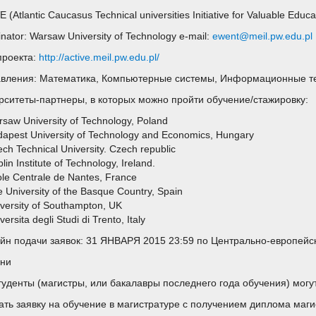
 (Atlantic Caucasus Technical universities Initiative for Valuable Educa
nator: Warsaw University of Technologу e-mail:
ewent@meil.pw.edu.pl
проекта:
http://active.meil.pw.edu.pl/
вления: Математика, Компьютерные системы, Информационные т
рситеты-партнеры, в которых можно пройти обучение/стажировку:
saw University of Technologу, Poland
apest University of Technology and Economics, Hungary
ch Technical University. Czech republic
lin Institute of Technology, Ireland.
le Centrale de Nantes, France
 University of the Basque Country, Spain
versity of Southampton, UK
versita degli Studi di Trento, Italy
йн подачи заявок: 31 ЯНВАРЯ 2015 23:59 по Центрально-европейс
ени
туденты (магистры, или бакалавры последнего года обучения) могу
ать заявку на обучение в магистратуре с получением диплома маги