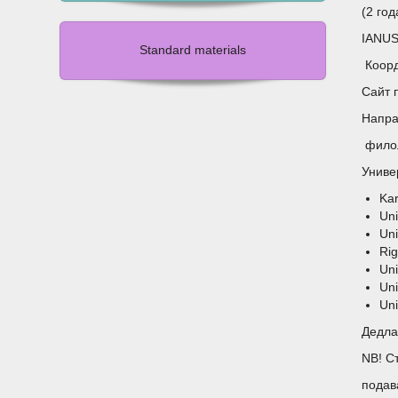
(2 го
IANUS
Standard materials
Коорди
Сайт 
Напра
филол
Униве
Kar
Uni
Uni
Rig
Uni
Uni
Uni
Дедла
NB! С
подав