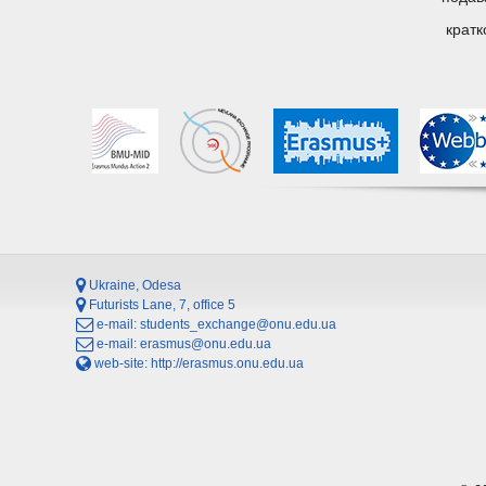
кратк
Ukraine, Odesa
Futurists Lane, 7, office 5
e-mail:
students_exchange@onu.edu.ua
e-mail:
erasmus@onu.edu.ua
web-site:
http://erasmus.onu.edu.ua