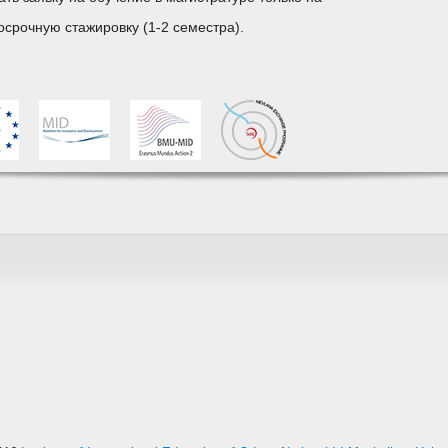
осрочную стажировку (1-2 семестра).