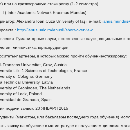
да) или на краткосрочную стажировку (1-2 семестра)
 II ( Inter-Academic Network Erasmus Mundus).
натор: Alexandru Ioan Cuza University of Iaşi, e-mail:
ianus.mundus
проекта :
http://ianus.uaic.ro/ianusII/short-overview
вления: Гуманитарные науки, естественные науки, социальные и э
огия, лингвистика, юриспруденция
рситеты-партнеры, в которых можно пройти обучение/стажировку:
l-Franzens Universitat, Graz, Austria
versité Lille 1 Sciences et Technologies, France
versity of Cologne, Germany
a Technical University, Latvia
versity of Groningen, The Netherlands
versity of Lodz, Poland
versidad de Granada, Spain
йн подачи заявок: 20 ЯНВАРЯ 2015
туденты (магистры, или бакалавры последнего года обучения) могу
ать заявку на обучение в магистратуре с получением диплома маги