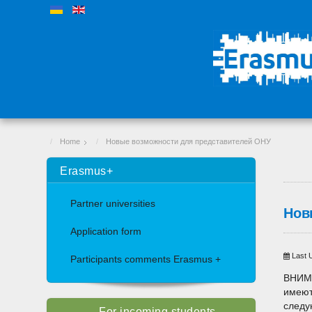
Home
Новые возможности для представителей ОНУ
Erasmus+
Partner universities
Нов
Application form
Last 
Participants comments Erasmus +
ВНИМА
имеют
следу
For incoming students