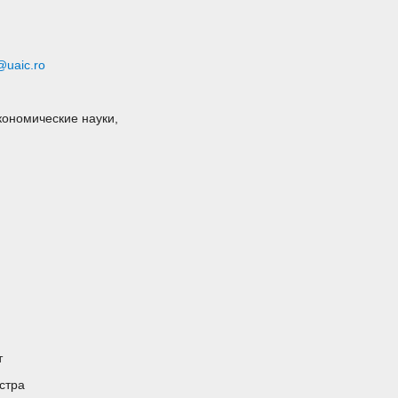
@uaic.ro
кономические науки,
т
стра