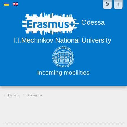
Odessa
I.I.Mechnikov National University
Incoming mobilities
Home
Эразмус +