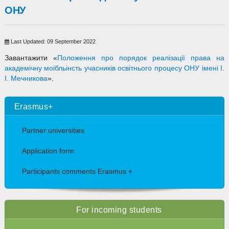
ОНУ
Last Updated: 09 September 2022
Завантажити «
Положення про порядок реалізації права на
академічну моібльінсть учасників освітнього процесу ОНУ імені І.
І. Мечникова
».
Erasmus+
Partner universities
Application form
Participants comments Erasmus +
For incoming students