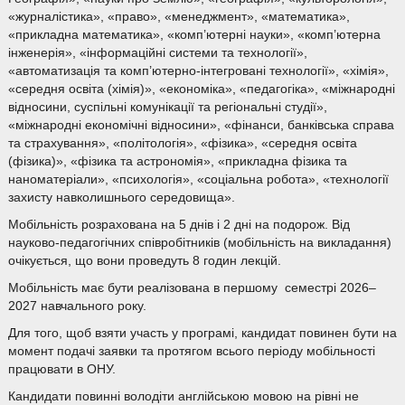
«журналістика», «право», «менеджмент», «математика»,
«прикладна математика», «комп’ютерні науки», «комп’ютерна
інженерія», «інформаційні системи та технології»,
«автоматизація та комп’ютерно-інтегровані технології», «хімія»,
«середня освіта (хімія)», «економіка», «педагогіка», «міжнародні
відносини, суспільні комунікації та регіональні студії»,
«міжнародні економічні відносини», «фінанси, банківська справа
та страхування», «політологія», «фізика», «середня освіта
(фізика)», «фізика та астрономія», «прикладна фізика та
наноматеріали», «психологія», «соціальна робота», «технології
захисту навколишнього середовища».
Мобільність розрахована на 5 днів і 2 дні на подорож. Від
науково-педагогічних співробітників (мобільність на викладання)
очікується, що вони проведуть 8 годин лекцій.
Мобільність має бути реалізована в першому семестрі 2026–
2027 навчального року.
Для того, щоб взяти участь у програмі, кандидат повинен бути на
момент подачі заявки та протягом всього періоду мобільності
працювати в ОНУ.
Кандидати повинні володіти англійською мовою на рівні не