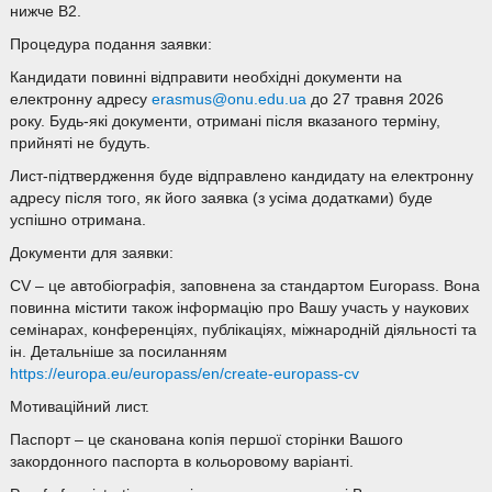
нижче В2.
Процедура подання заявки:
Кандидати повинні відправити необхідні документи на
електронну адресу
erasmus@onu.edu.ua
до 27 травня 2026
року. Будь-які документи, отримані після вказаного терміну,
прийняті не будуть.
Лист-підтвердження буде відправлено кандидату на електронну
адресу після того, як його заявка (з усіма додатками) буде
успішно отримана.
Документи для заявки:
CV – це автобіографія, заповнена за стандартом Europass. Вона
повинна містити також інформацію про Вашу участь у наукових
семінарах, конференціях, публікаціях, міжнародній діяльності та
ін. Детальніше за посиланням
https://europa.eu/europass/en/create-europass-cv
Мотиваційний лист.
Паспорт – це сканована копія першої сторінки Вашого
закордонного паспорта в кольоровому варіанті.