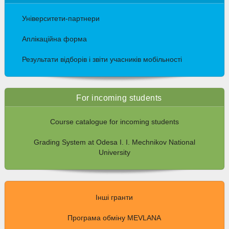
Університети-партнери
Аплікаційна форма
Результати відборів і звіти учасників мобільності
For incoming students
Course catalogue for incoming students
Grading System at Odesa I. I. Mechnikov National
University
Інші гранти
Програма обміну MEVLANA