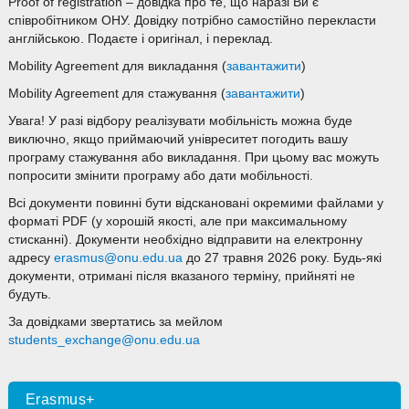
Proof of registration – довідка про те, що наразі Ви є
співробітником ОНУ. Довідку потрібно самостійно перекласти
англійською. Подаєте і оригінал, і переклад.
Mobility Agreement для викладання (
завантажити
)
Mobility Agreement для стажування (
завантажити
)
Увага! У разі відбору реалізувати мобільність можна буде
виключно, якщо приймаючий унівреситет погодить вашу
програму стажування або викладання. При цьому вас можуть
попросити змінити програму або дати мобільності.
Всі документи повинні бути відскановані окремими файлами у
форматі PDF (у хорошій якості, але при максимальному
стисканні). Документи необхідно відправити на електронну
адресу
erasmus@onu.edu.ua
до 27 травня 2026 року. Будь-які
документи, отримані після вказаного терміну, прийняті не
будуть.
За довідками звертатись за мейлом
students_exchange@onu.edu.ua
Erasmus+