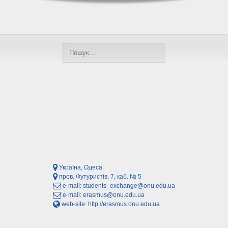
Україна, Одеса
пров. Футуристів, 7, каб. № 5
e-mail:
students_exchange@onu.edu.ua
e-mail:
erasmus@onu.edu.ua
web-site:
http://erasmus.onu.edu.ua