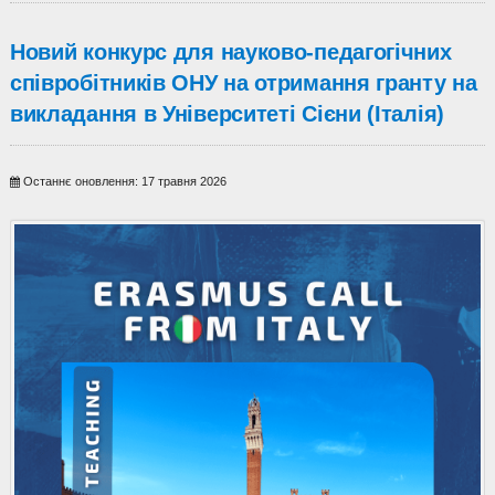
Новий конкурс для науково-педагогічних
співробітників ОНУ на отримання гранту на
викладання в Університеті Сієни (Італія)
Останнє оновлення: 17 травня 2026