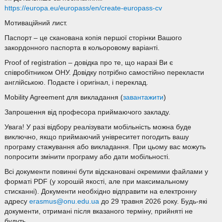
https://europa.eu/europass/en/create-europass-cv
Мотиваційний лист.
Паспорт – це сканована копія першої сторінки Вашого
закордонного паспорта в кольоровому варіанті.
Proof of registration – довідка про те, що наразі Ви є
співробітником ОНУ. Довідку потрібно самостійно перекласти
англійською. Подаєте і оригінал, і переклад.
Mobility Agreement для викладання (
завантажити
)
Запрошення від професора приймаючого закладу.
Увага! У разі відбору реалізувати мобільність можна буде
виключно, якщо приймаючий унівреситет погодить вашу
програму стажування або викладання. При цьому вас можуть
попросити змінити програму або дати мобільності.
Всі документи повинні бути відскановані окремими файлами у
форматі PDF (у хорошій якості, але при максимальному
стисканні). Документи необхідно відправити на електронну
адресу
erasmus@onu.edu.ua
до 29 травня 2026 року. Будь-які
документи, отримані після вказаного терміну, прийняті не
будуть.