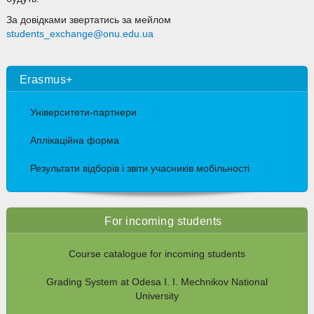
За довідками звертатись за мейлом
students_exchange@onu.edu.ua
Erasmus+
Університети-партнери
Аплікаційна форма
Результати відборів і звіти учасників мобільності
For incoming students
Course catalogue for incoming students
Grading System at Odesa I. I. Mechnikov National
University