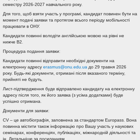
семестру 2026-2027 навчального року.
Для того, щоб взяти участь у програмі, кандидат повинен бути на
момент подачі заявки та протягом всього періоду мобільності
працювати в ОНУ.
Кандидати повинні володіти англійською мовою на рівні не
нижче В2.
Процедура подання заявки:
Кандидати повинні відправити необхідні документи на
електронну адресу
erasmus@onu.edu.ua
до 29 травня 2026
року. Будь-які документи, отримані після вказаного терміну,
прийняті не будуть.
Лист-підтвердження буде відправлено кандидату на електронну
адресу після того, як його заявка (з усіма додатками) буде
успішно отримана.
Документи для заявки:
CV – це автобіографія, заповнена за стандартом Europass. Вона
повинна містити також інформацію про Вашу участь у наукових
семінарах, конференціях, публікаціях, міжнародній діяльності та
ін. Детальніше за посиланням