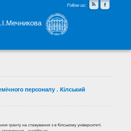
Follow us:
І.І.Мечникова
емічного персоналу . Кілський
ння гранту на стажування з в Кілському університеті.
 стажування - англійська