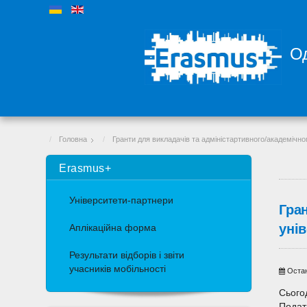
Од
Головна
Гранти для викладачів та адміністартивного/академічно
Erasmus+
Університети-партнери
Гра
унів
Аплікаційна форма
Результати відборів і звіти
учасників мобільності
Остан
Сього
Подат