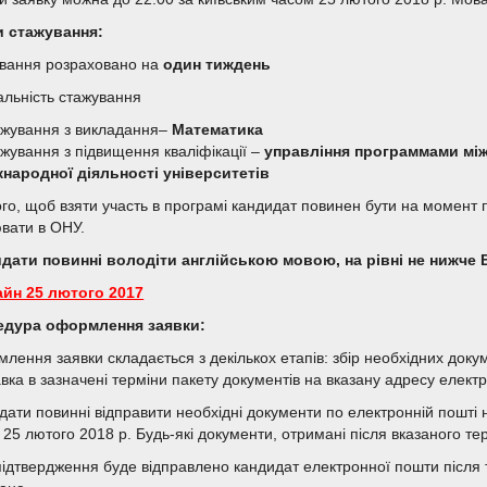
 стажування:
вання розраховано на
один тиждень
альність стажування
ажування з викладання–
Математика
ажування з підвищення кваліфікації –
управління программами між
жнародної діяльності університетів
ого, щоб взяти участь в програмі кандидат повинен бути на момент п
вати в ОНУ.
дати повинні володіти англійською мовою, на рівні не нижче 
йн 25 лютого 2017
едура оформлення заявки:
ення заявки складається з декількох етапів: збір необхідних докумен
авка в зазначені терміни пакету документів на вказану адресу елект
дати повинні відправити необхідні документи по електронній пошті 
25 лютого 2018 р. Будь-які документи, отримані після вказаного тер
підтвердження буде відправлено кандидат електронної пошти після т