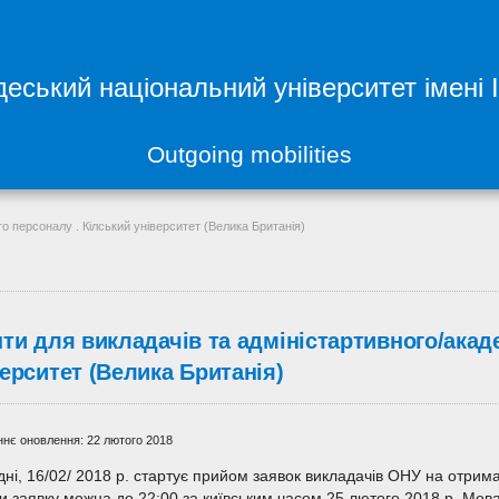
еський національний університет імені 
Outgoing mobilities
го персоналу . Кілський університет (Велика Британія)
нти для викладачів та адміністартивного/акад
ерситет (Велика Британія)
нє оновлення: 22 лютого 2018
дні, 16/02/ 2018 р. стартує прийом заявок викладачів ОНУ на отрима
и заявку можна до 22:00 за київським часом 25 лютого 2018 р. Мова