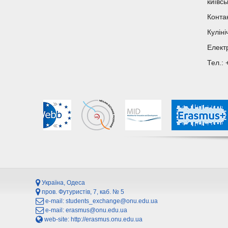
київсь
Конта
Куліні
Елект
Тел.:
Україна, Одеса
пров. Футуристів, 7, каб. № 5
e-mail:
students_exchange@onu.edu.ua
e-mail:
erasmus@onu.edu.ua
web-site:
http://erasmus.onu.edu.ua