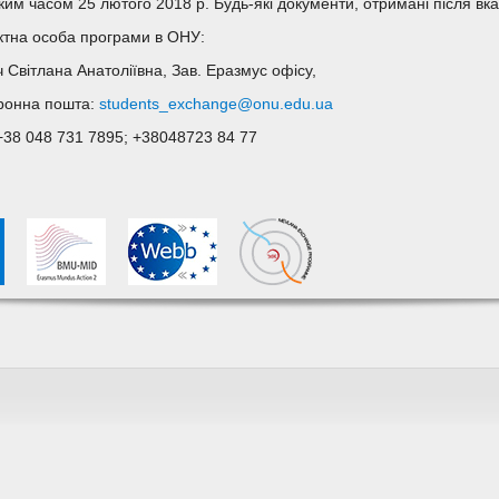
ким часом 25 лютого 2018 р. Будь-які документи, отримані після вка
ктна особа програми в ОНУ:
ч Світлана Анатоліївна, Зав. Еразмус офісу,
ронна пошта:
students_exchange@onu.edu.ua
 +38 048 731 7895; +38048723 84 77