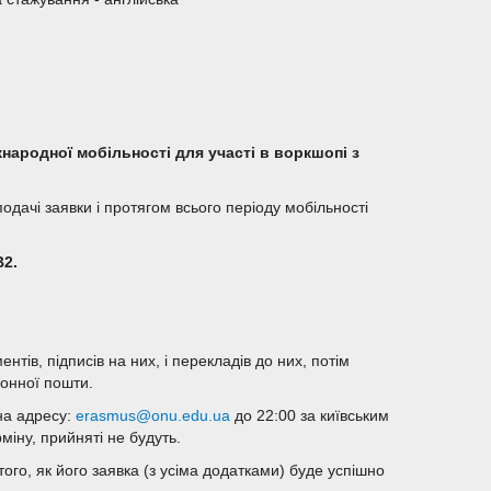
народної мобільності для участі в воркшопі з
одачі заявки і протягом всього періоду мобільності
В2.
тів, підписів на них, і перекладів до них, потім
ронної пошти.
на адресу:
erasmus@onu.edu.ua
до 22:00 за київським
міну, прийняті не будуть.
ого, як його заявка (з усіма додатками) буде успішно