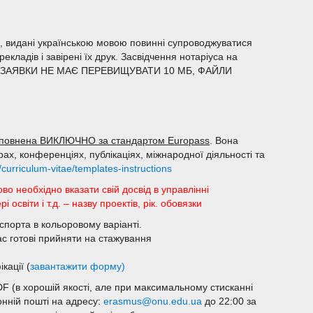
и, видані українською мовою повинні супроводжуватися
кладів і завірені їх друк. Засвідчення нотаріуса на
ОЇ ЗАЯВКИ НЕ МАЄ ПЕРЕВИЩУВАТИ 10 МБ, ФАЙЛИ
повнена ВИКЛЮЧНО за стандартом Europass
. Вона
ах, конференціях, публікаціях, міжнародної діяльності та
urriculum-vitae/templates-instructions
во необхідно вказати свій досвід в управлінні
віти і т.д. – назву проектів, рік. обовязки
спорта в кольоровому варіанті.
Вас готові прийняти на стажування
кації (
завантажити форму)
F (в хорошій якості, але при максимальному стисканні
онній пошті на адресу:
erasmus@onu.edu.ua
до 22:00 за