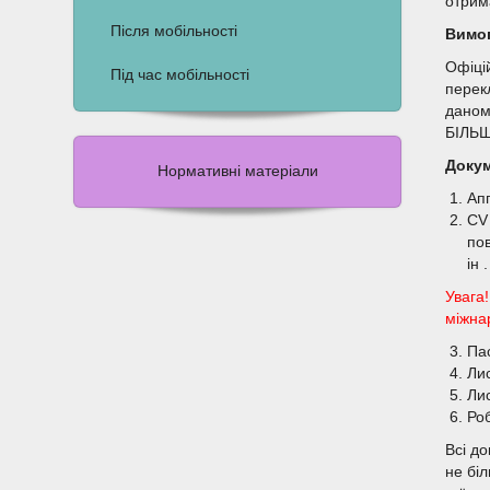
отрим
Після мобільності
Вимог
Офіці
Під час мобільності
перекл
даном
БІЛЬ
Докум
Нормативні матеріали
Ап
CV 
пов
ін 
Увага!
міжна
Пас
Лис
Лис
Ро
Всі д
не бі