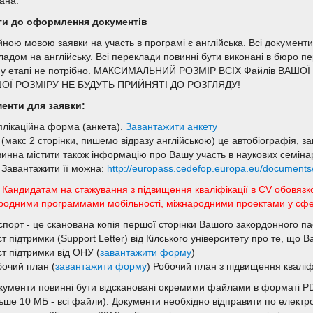
ана.
и до оформлення документів
йною мовою заявки на участь в програмі є англійська. Всі документ
адом на англійську. Всі переклади повинні бути виконані в бюро пере
у етапі не потрібно. МАКСИМАЛЬНИЙ РОЗМІР ВСІХ Файлів ВАШ
ШОЇ РОЗМІРУ НЕ БУДУТЬ ПРИЙНЯТІ ДО РОЗГЛЯДУ!
енти для заявки:
плікаційна форма (анкета).
Завантажити анкету
(макс 2 сторінки, пишемо відразу англійською) це автобіографія,
за
инна містити також інформацію про Вашу участь в наукових семінар
. Завантажити її можна:
http://europass.cedefop.europa.eu/documents/c
 Кандидатам на стажування з підвищення кваліфікації в CV обовязко
родними программами мобільності, міжнародними проектами у сфері ос
порт - це сканована копія першої сторінки Вашого закордонного па
т підтримки (Support Letter) від Кілського університету про те, що 
т підтримки від ОНУ (
завантажити форму
)
бочий план (
завантажити форму
) Робочий план з підвищення кваліфі
окументи повинні бути відскановані окремими файлами в форматі PD
льше 10 МБ - всі файли). Документи необхідно відправити по електр