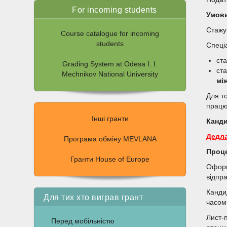
For incoming students
Умови
Стажу
Course catalogue for incoming
students
Спеці
ст
Grading System at Odesa I. I.
ст
Mechnikov National University
мі
Для т
працю
Інші гранти
Канди
Дедла
Програма обміну MEVLANA
Проц
Гранти House of Europe
Оформл
відпр
Канди
Для тих хто виграв грант
часом 
Лист-
Перед мобільністю