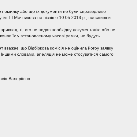
но помилку або що їх документи не були справедливо
 ім. І.І.Мечникова не пізніше 10.05.2018 р., пояснивши
априклад, ті, хто не подав необхідну документацію або не
конав їх у встановленому часові рамки, не будуть
 вважає, що Відбіркова комісія не оцінила йогоу заявку
у. Іншими словами, апеляція не може стосуватися самого
асія Валеріївна