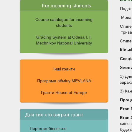
For incoming students
Подат
Мова 
Course catalogue for incoming
students
Стипе
трива
Grading System at Odesa I. I.
Стипе
Mechnikov National University
Кільк
Спеці
Умови
Інші гранти
1) Для
Програма обміну MEVLANA
зарах
3) Ка
Гранти House of Europe
Проце
Етап 
Для тих хто виграв грант
Етап 
київсь
Перед мобільністю
буде 