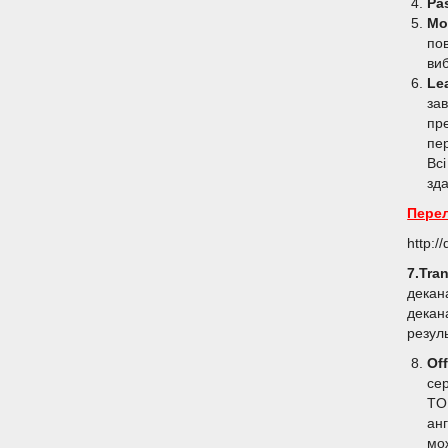
Pa
Mo
пов
ви
Le
за
пре
пер
Всі
зд
Перел
http:/
7.Tran
декан
декан
резуль
Off
сер
TOE
анг
мо