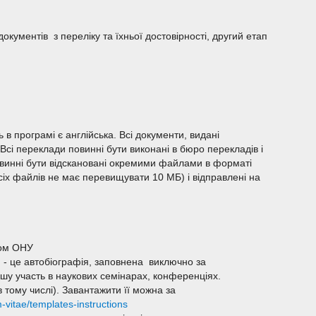
окументів з переліку та їхньої достовірності, другий етап
в програмі є англійська. Всі документи, видані
сі переклади повинні бути виконані в бюро перекладів і
повинні бути відскановані окремими файлами в форматі
сіх файлів не має перевищувати 10 МБ) і відправлені на
том ОНУ
 - це автобіографія, заповнена виключно за
шу участь в наукових семінарах, конференціях.
в тому числі). Завантажити її можна за
vitae/templates-instructions