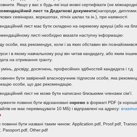
овнити. Якщо у вас є будь-які інші мовні сертифікати (не міжнародн
комендаційний лист та Додаткові документи
(нагороди, дипломи,
кових семінарах, воркшопах, літніх шклах та ін.), при наявності
ендаційний лист має бути складено на окремому аркуші (або на бла
омендаційному листі необхідно вказати наступну інформацію:
аду особи, яка рекомендує, коли і за яких обставин він познайомивс
 курси і в якому навчальному році він читав кандидату, або яким ін
дата на отримання гранту.
 умінь, досвіду, досягнень, професійних здібностей кандидата і т.д.
повинен бути завірений власноручним підписом особи, яка рекоменду
мацію особи, що дає рекомендацію.
ендаційний лист не може бути написано близькими членами сім'ї.
окументи повинні бути відскановані
окремо
в форматі PDF (в хороші
файлів не має перевищувати 10 МБ) і відправлені на адресу:
erasmu
р
повинні бути названі таким чином: Application.pdf, Proof.pdf, Transcrip
, Passport.pdf, Other.pdf