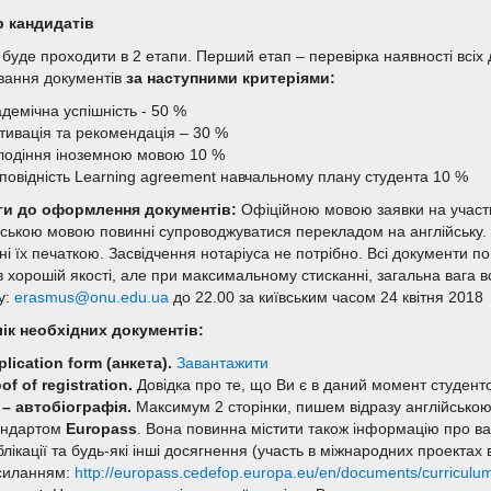
р кандидатів
 буде проходити в 2 етапи. Перший етап – перевірка наявності всіх д
вання документів
за наступними критеріями:
демічна успішність - 50 %
тивація та рекомендація – 30 %
лодіння іноземною мовою 10 %
дповідність Learning agreement навчальному плану студента 10 %
и до оформлення документів:
Офіційною мовою заявки на участь 
нською мовою повинні супроводжуватися перекладом на англійську. В
ені їх печаткою. Засвідчення нотаріуса не потрібно. Всі документи 
в хорошій якості, але при максимальному стисканні, загальна вага в
у:
erasmus@onu.edu.ua
до 22.00 за київським часом 24 квітня 2018
ік необхідних документів:
plication form (анкета).
Завантажити
of of registration.
Довідка про те, що Ви є в даний момент студен
 – автобіографія.
Максимум 2 сторінки, пишем відразу англійською
андартом
Europass
. Вона повинна містити також інформацію про ва
лікації та будь-які інші досягнення (участь в міжнародних проектах 
силанням:
http://europass.cedefop.europa.eu/en/documents/curriculum-