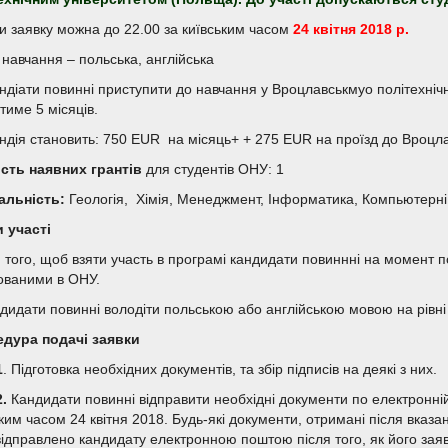
и заявку можна до 22.00 за київським часом
2
4 квітня 2018 р.
навчання – польська, англійська
ндіати повинні приступити до навчання у Вроцлавськмуо політехнічн
тиме 5 місяців.
ндія становить: 750 EUR на місяць+ + 275 EUR на проїзд до Вроцл
ість наявних грантів
для студентів ОНУ: 1
альність:
Геологія, Хімія, Менеджмент, Інформатика, Компьютерні
 участі
 того, щоб взяти участь в програмі кандидати повиннні на момент по
ованими в ОНУ.
ндидати повинні володіти польською або англійською мовою на рівні
дура подачі заявки
1
. Підготовка необхідних документів, та збір підписів на деякі з них.
2.
Кандидати повинні відправити необхідні документи по електронні
ким часом 24 квітня 2018. Будь-які документи, отримані після вказа
відправлено кандидату електронною поштою після того, як його заяв