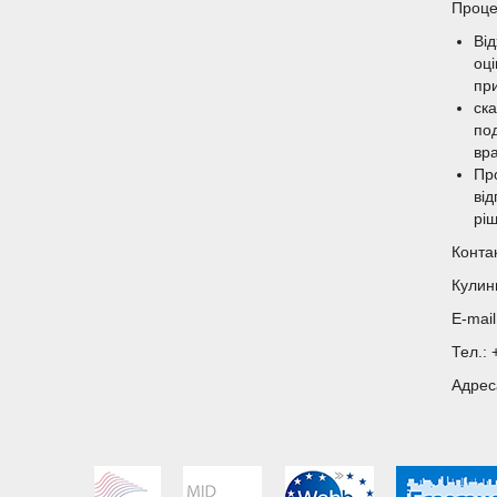
Проце
Ві
оці
пр
ска
под
вра
Пр
від
рі
Конта
Кулин
E-mai
Тел.:
Адреса