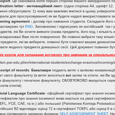
ssport
. Це сканована копія першої сторінки Вашого закордонного п
tivation letter - мотиваційний лист-
(одна сторінка А4, шрифт 12, 
инні обгрунтувати: 1) чому вам важливо вчитися в цьому університе
брали для прослуховування) як ви будете надалі використовувати зн
arning agreement -
договір про навчання студента. Складаєте його с
вантажуємо тут
ENG
. Заповнюємо і підписуємо як англійський так і 
дметів, які Ви хочете вивчати (назва предмета, його код, і кількість 
езараховані Вам після повернення. Ви повинні вибрати таку кількіс
 предмети, які ви виберете, повинні бути схвалені вашим деканатом,
авати жодного предмета домашньої сесії. Цей документ повинен бу
ік курсів для складання договору про навчання за спеціальнос
/dsm.pwr.edu.pl/en/international-students/exchange-erasmus/incoming
script of records
.
Бакалаври
подають витяг з заліково-екзаменаці
ат свого факультету (в витяг вносяться
всі
заліки та іспити, які Ви 
а факультету і печаткою факультету, ОБОВ'ЯЗКОВО вказується серед
татів іспитів).
icial Language Certificate
- офіційний сертифікат про знання інозем
тифікатом про знання іноземної мови мається на увазі сертифікати
FL, FCE, CAE, та ін.) або польської (Рaństwowa Komisja Poświadcza
лійської В2 відповідає оцінці 72 в сертифікаті TOEFL або оцінці 6 
жна підтвердити окремою формою
SELF ASSESSEMENT SHEET
. Н