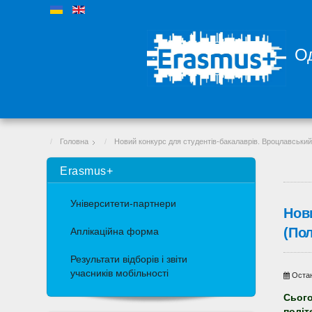
Од
Головна
Новий конкурс для студентів-бакалаврів. Вроцлавський
Erasmus+
Університети-партнери
Нов
(По
Аплікаційна форма
Результати відборів і звіти
учасників мобільності
Остан
Сього
політ