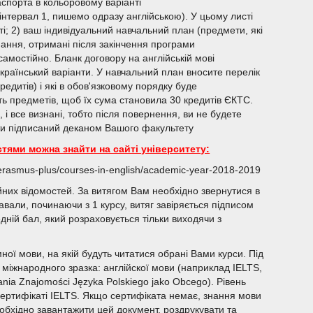
аспорта в кольоровому варіанті
інтервал 1, пишемо одразу англійською). У цьому листі
ті; 2) ваш індивідуальний навчальний план (предмети, які
ання, отримані після закінчення програми
амостійно. Бланк договору на англійській мові
український варіанти. У навчальний план вносите перелік
кредитів) і які в обов'язковому порядку буде
ть предметів, щоб їх сума становила 30 кредитів ЄКТС.
 і все визнані, тобто після повернення, ви не будете
ти підписаний деканом Вашого факультету
тями можна знайти на сайті університету:
/erasmus-plus/courses-in-english/academic-year-2018-2019
йних відомостей. За витягом Вам необхідно звернутися в
здавали, починаючи з 1 курсу, витяг завіряється підписом
ній бал, який розраховується тільки виходячи з
ної мови, на якій будуть читатися обрані Вами курси. Під
 міжнародного зразка: англійскої мови (наприклад IELTS,
nia Znajomości Języka Polskiego jako Obcego). Рівень
в сертифікаті IELTS. Якщо сертифіката немає, знання мови
еобхідно завантажити цей документ, роздрукувати та