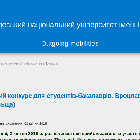
еський національний університет імені 
Outgoing mobilities
 політехнічний університет (Польща)
ий конкурс для студентів-бакалаврів. Вроцлав
льща)
нє оновлення: 02 квітня 2018
дні, 2 квітня 2018 р. розпочинається прийом заявок на участ
ехнічним університетом (Польща). До участі допускаються сту