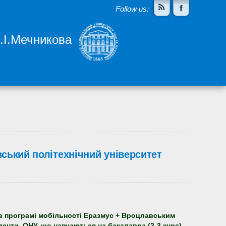
Follow us:
І.І.Мечникова
ський політехнічний університет
ь в програмі мобільності Еразмус + Вроцлавським
денти ОНУ, що навчаються на бакалавра (2-3 курс).