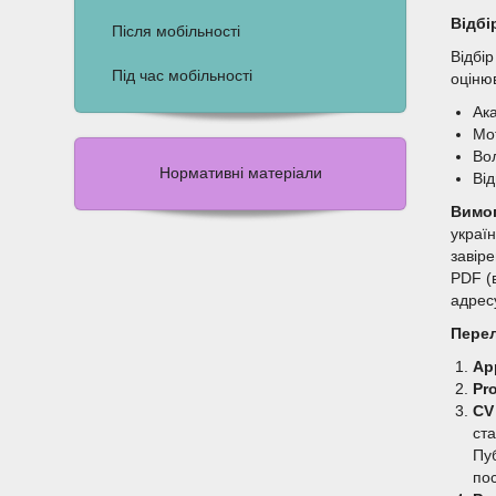
Відбі
Після мобільності
Відбір
Під час мобільності
оціню
Ака
Мо
Во
Нормативні матеріали
Ві
Вимог
украї
завір
PDF (
адрес
Перел
Ap
Pro
CV
ст
Пуб
по