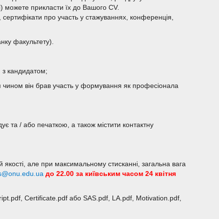
і) можете прикласти їх до Вашого CV.
 сертифікати про участь у стажуваннях, конференція,
нку факультету).
я з кандидатом;
шим чином він брав участь у формування як професіонала
є та / або печаткою, а також містити контактну
й якості, але при максимальному стисканні, загальна вага
s@onu.edu.ua
до 22.00 за київським часом 24 квітня
t.pdf, Certificate.pdf або SAS.pdf, LA.pdf, Motivation.pdf,