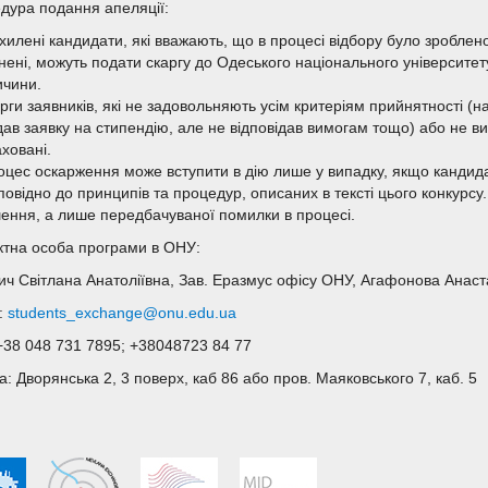
дура подання апеляції:
дхилені кандидати, які вважають, що в процесі відбору було зробле
нені, можуть подати скаргу до Одеського національного університету
ичини.
рги заявників, які не задовольняють усім критеріям прийнятності (н
ав заявку на стипендію, але не відповідав вимогам тощо) або не ви
ховані.
оцес оскарження може вступити в дію лише у випадку, якщо кандидат
повідно до принципів та процедур, описаних в тексті цього конкурс
шення, а лише передбачуваної помилки в процесі.
ктна особа програми в ОНУ:
ич Світлана Анатоліївна, Зав. Еразмус офісу ОНУ, Агафонова Анаст
l:
students_exchange@onu.edu.ua
 +38 048 731 7895; +38048723 84 77
: Дворянська 2, 3 поверх, каб 86 або пров. Маяковського 7, каб. 5