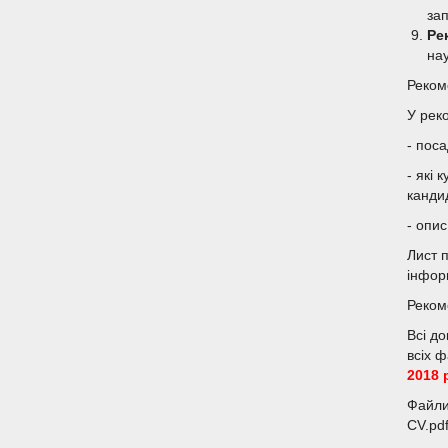
зап
Ре
нау
Реком
У рек
- пос
- які
канди
- опис
Лист 
інфор
Реком
Всі д
всіх 
2018 
Файли 
CV.pdf