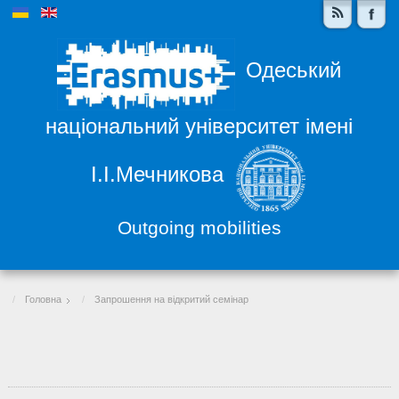
Одеський
національний університет імені
І.І.Мечникова
Outgoing mobilities
Головна
Запрошення на відкритий семінар