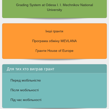
Grading System at Odesa I. I. Mechnikov National
University
Інші гранти
Програма обміну MEVLANA
Гранти House of Europe
Для тих хто виграв грант
Перед мобільністю
Після мобільності
Під час мобільності