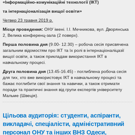
«Інформаційно-комунікаційні технології (ІКТ)
та інтернаціоналізація вищої освіти»
Четвер 23 травня 2019 р.
Місце проведення:
ОНУ імені. І.І. Мечникова, вул. Дворянська
2, Велика конференц-зала (2 поверх).
Перша половина дня
(9.00- 12.30) – робоча сесія присвячена
загальним відомостям про ІКТ та їх ролі в інтернаціоналіцазії
вищої освіти, а також прикладам використання ІКТ в
навчальному процесі.
Друга половина дня
(13.45-16.45) - поглиблена робоча сесія
для тих, хто вже використовує ІКТ в навчальному процесі та
бажає поглибити свої знання та навички, а також отримати
поради та практичні знання від групи експертів університету
Мальме (Швеція).
Цільова аудиторія: студенти, аспіранти,
викладачі, спеціалісти, адміністративний
персонал ОНУ та інших ВНЗ Одеси,