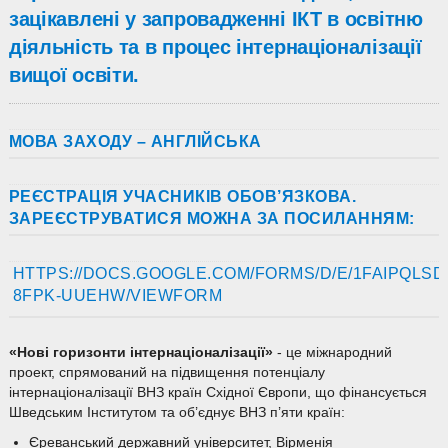
зацікавлені у запровадженні ІКТ в освітню
діяльність та в процес інтернаціоналізації
вищої освіти.
МОВА ЗАХОДУ – АНГЛІЙСЬКА
РЕЄСТРАЦІЯ УЧАСНИКІВ ОБОВ’ЯЗКОВА.
ЗАРЕЄСТРУВАТИСЯ МОЖНА ЗА ПОСИЛАННЯМ:
HTTPS://DOCS.GOOGLE.COM/FORMS/D/E/1FAIPQL
8FPK-UUEHW/VIEWFORM
«Нові горизонти інтернаціоналізації»
- це міжнародний
проект, спрямований на підвищення потенціалу
інтернаціоналізації ВНЗ країн Східної Європи, що фінансується
Шведським Інститутом та об’єднує ВНЗ п’яти країн:
Єреванський державний університет, Вірменія