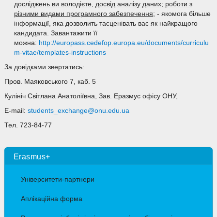
досліджень ви володієте, досвід аналізу даних; роботи з
різними видами програмного забезпечення
; - якомога більше
інформації, яка дозволить тасценівать вас як найкращого
кандидата. Завантажити її
можна:
http://europass.cedefop.europa.eu/documents/curriculu
m-vitae/templates-instructions
За довідками звертатись:
Пров. Маяковського 7, каб. 5
Кулініч Світлана Анатоліївна, Зав. Еразмус офісу ОНУ,
E-mail:
students_exchange@onu.edu.ua
Тел. 723-84-77
Erasmus+
Університети-партнери
Аплікаційна форма