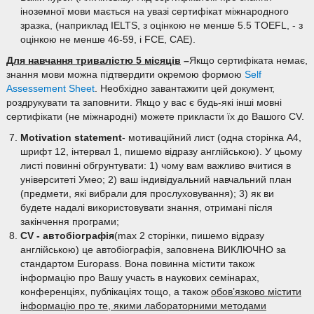
іноземної мови мається на увазі сертифікат міжнародного
зразка, (наприклад IELTS, з оцінкою не менше 5.5 TOEFL, - з
оцінкою не менше 46-59, і FCE, CAE).
Для навчання тривалістю 5 місяців
–
Якщо сертифіката немає,
знання мови можна підтвердити окремою формою
Self
Assessement Sheet
. Необхідно завантажити цей документ,
роздрукувати та заповнити. Якщо у вас є будь-які інші мовні
сертифікати (не міжнародні) можете прикласти їх до Вашого CV.
Motivation
statement
- мотиваційний лист (одна сторінка А4,
шрифт 12, інтервал 1, пишемо відразу англійською). У цьому
листі повинні обгрунтувати: 1) чому вам важливо вчитися в
університеті Умео; 2) ваш індивідуальний навчальний план
(предмети, які вибрали для прослуховування); 3) як ви
будете надалі використовувати знання, отримані після
закінчення програми;
CV - автобіографія
(max 2 сторінки, пишемо відразу
англійською) це автобіографія, заповнена ВИКЛЮЧНО за
стандартом Europass. Вона повинна містити також
інформацію про Вашу участь в наукових семінарах,
конференціях, публікаціях тощо, а також
обов’язково містити
інформацію про те, якими лабораторними методами