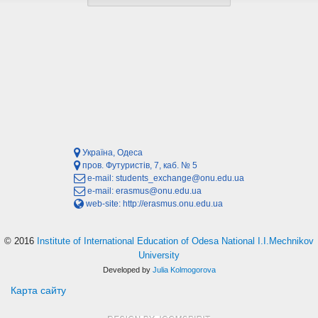
Україна, Одеса
пров. Футуристів, 7, каб. № 5
e-mail:
students_exchange@onu.edu.ua
e-mail:
erasmus@onu.edu.ua
web-site:
http://erasmus.onu.edu.ua
© 2016
Institute of International Education of Odesa National I.I.Mechnikov
University
Developed by
Julia Kolmogorova
Карта сайту