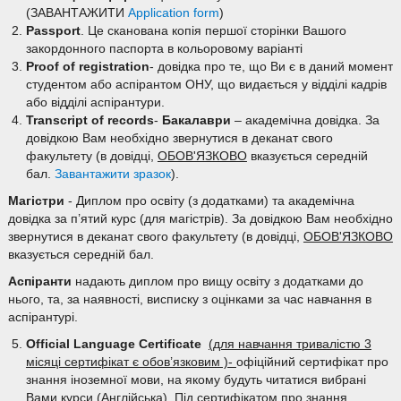
(ЗАВАНТАЖИТИ
Application form
)
Passport
. Це сканована копія першої сторінки Вашого
закордонного паспорта в кольоровому варіанті
Proof of registration
- довідка про те, що Ви є в даний момент
студентом або аспірантом ОНУ, що видається у відділі кадрів
або відділі аспірантури.
Transcript of records
-
Бакалаври
– академічна довідка. За
довідкою Вам необхідно звернутися в деканат свого
факультету (в довідці,
ОБОВ'ЯЗКОВО
вказується середній
бал.
Завантажити зразок
).
Магістри
- Диплом про освіту (з додатками) та академічна
довідка за п’ятий курс (для магістрів). За довідкою Вам необхідно
звернутися в деканат свого факультету (в довідці,
ОБОВ'ЯЗКОВО
вказується середній бал.
Аспіранти
надають диплом про вищу освіту з додатками до
нього, та, за наявності, висписку з оцінками за час навчання в
аспірантурі.
Official Language Certificate
(для навчання тривалістю 3
місяці сертифікат є обов’язковим )
-
офіційний сертифікат про
знання іноземної мови, на якому будуть читатися вибрані
Вами курси (Англійська). Під сертифікатом про знання