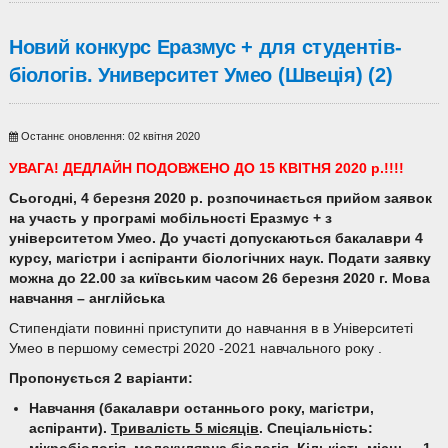
Новий конкурс Еразмус + для студентів-
біологів. Университет Умео (Швеція) (2)
Останнє оновлення: 02 квітня 2020
УВАГА! ДЕДЛАЙН ПОДОВЖЕНО ДО 15 КВІТНЯ 2020 р.!!!!
Сьогодні, 4
березня
20
20
р. розпочинається прийом заявок
на участь
у
програмі мобільності Еразмус + з
університетом Умео. До участі допускаються
бакалаври 4
курсу,
магістри і аспіранти
біологічних наук
. Подати заявку
можна до 22.00 за київським часом 2
6
березня
20
20
г. Мова
навчання – англійська
Стипендіати повинні приступити до навчання в в Університеті
Умео в першому семестрі 2020 -2021 навчального року .
Пропонується 2 варіанти:
Навчання (бакалаври останнього року, магістри,
аспіранти).
Тривалість 5 місяців
. Спеціальність: