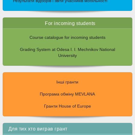
Результати відборів і звіти учасників мобільності
For incoming students
Course catalogue for incoming students
Grading System at Odesa I. I. Mechnikov National
University
Інші гранти
Програма обміну MEVLANA
Гранти House of Europe
Для тих хто виграв грант