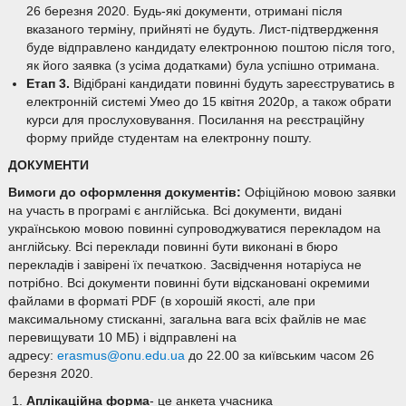
26 березня 2020. Будь-які документи, отримані після
вказаного терміну, прийняті не будуть. Лист-підтвердження
буде відправлено кандидату електронною поштою після того,
як його заявка (з усіма додатками) була успішно отримана.
Етап 3.
Відібрані кандидати повинні будуть зареєструватись в
електронній системі Умео до 15 квітня 2020р, а також обрати
курси для прослуховування. Посилання на реєстраційну
форму прийде студентам на електронну пошту.
ДОКУМЕНТИ
Вимоги до оформлення документів:
Офіційною мовою заявки
на участь в програмі є англійська. Всі документи, видані
українською мовою повинні супроводжуватися перекладом на
англійську. Всі переклади повинні бути виконані в бюро
перекладів і завірені їх печаткою. Засвідчення нотаріуса не
потрібно. Всі документи повинні бути відскановані окремими
файлами в форматі PDF (в хорошій якості, але при
максимальному стисканні, загальна вага всіх файлів не має
перевищувати 10 МБ) і відправлені на
адресу:
erasmus@onu.edu.ua
до 22.00 за київським часом 26
березня 2020.
Аплікаційна форма
- це анкета учасника