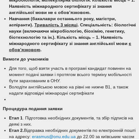
мікробіологія, молекулярна біологія. Кількість місць – 1.
Наявність міжнародного сертифікату зі знання
англійської мови не є обов’язковою.
Навчання (бакалаври останнього року, магістри,
аспіранти).
Тривалість 3 місяці
. Спеціальність: біологічні
науки (включаючи мікробіологію, біохімію, генетику,
біотехнологію та ін.). Кількість місць – 1. Наявність
міжнародного сертифікату зі знання англійської мови
є
обов’язковою
.
Вимоги до учасників
Для того, щоб взяти участь в програмі кандидат повинен на
момент подачі заявки і протягом всього терміну мобільності
бути зарахованим в ОНУ.
Володіти англійською мовою на рівні не нижче B1, а також
надати відповідні міжнародні сертифікати
Процедура пода
ння
заявки
Етап 1
. Підготовка необхідних документів, та збір підписів на
деякі з них.
Етап 2.
Відправка необхідних документів по електронній пошті
на адресу:
erasmus@onu.edu.ua
до 22.00 за київським часом