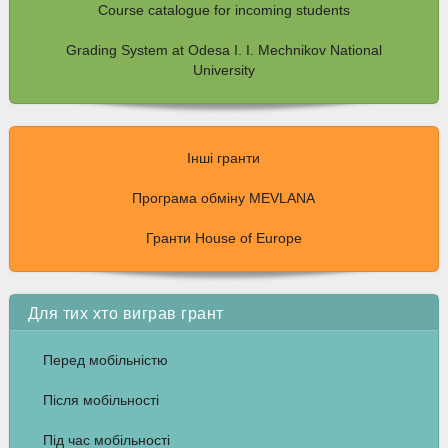
Course catalogue for incoming students
Grading System at Odesa I. I. Mechnikov National
University
Інші гранти
Програма обміну MEVLANA
Гранти House of Europe
Для тих хто виграв грант
Перед мобільністю
Після мобільності
Під час мобільності