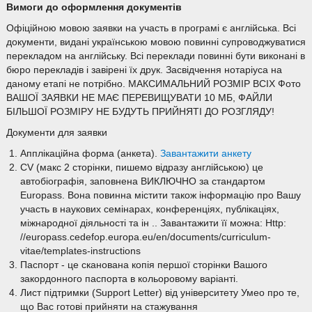
Вимоги до оформлення документів
Офіційною мовою заявки на участь в програмі є англійська. Всі
документи, видані українською мовою повинні супроводжуватися
перекладом на англійську. Всі переклади повинні бути виконані в
бюро перекладів і завірені їх друк. Засвідчення нотаріуса на
даному етапі не потрібно. МАКСИМАЛЬНИЙ РОЗМІР ВСІХ Фото
ВАШОЇ ЗАЯВКИ НЕ МАЄ ПЕРЕВИЩУВАТИ 10 МБ, ФАЙЛИ
БІЛЬШОЇ РОЗМІРУ НЕ БУДУТЬ ПРИЙНЯТІ ДО РОЗГЛЯДУ!
Документи для заявки
Апплікаційна форма (анкета).
Завантажити анкету
CV (макс 2 сторінки, пишемо відразу англійською) це
автобіографія, заповнена ВИКЛЮЧНО за стандартом
Europass. Вона повинна містити також інформацію про Вашу
участь в наукових семінарах, конференціях, публікаціях,
міжнародної діяльності та ін .. Завантажити її можна: Http:
//europass.cedefop.europa.eu/en/documents/curriculum-
vitae/templates-instructions
Паспорт - це сканована копія першої сторінки Вашого
закордонного паспорта в кольоровому варіанті.
Лист підтримки (Support Letter) від університету Умео про те,
що Вас готові прийняти на стажування