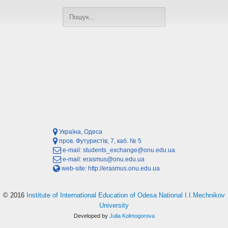
Україна, Одеса
пров. Футуристів, 7, каб. № 5
e-mail:
students_exchange@onu.edu.ua
e-mail:
erasmus@onu.edu.ua
web-site:
http://erasmus.onu.edu.ua
© 2016
Institute of International Education of Odesa National I.I.Mechnikov
University
Developed by
Julia Kolmogorova