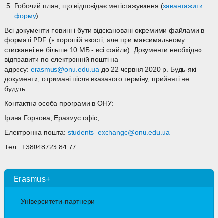
Робочий план, що відповідає метістажування (
завантажити
форму
)
Всі документи повинні бути відскановані окремими файлами в
форматі PDF (в хорошій якості, але при максимальному
стисканні не більше 10 МБ - всі файли). Документи необхідно
відправити по електронній пошті на
адресу:
erasmus@onu.edu.ua
до 22 червня 2020 р. Будь-які
документи, отримані після вказаного терміну, прийняті не
будуть.
Контактна особа програми в ОНУ:
Ірина Горнова, Еразмус офіс,
Електронна пошта:
students_exchange@onu.edu.ua
Тел.: +38048723 84 77
Erasmus+
Університети-партнери