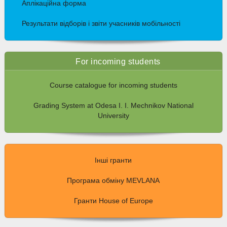
Аплікаційна форма
Результати відборів і звіти учасників мобільності
For incoming students
Course catalogue for incoming students
Grading System at Odesa I. I. Mechnikov National
University
Інші гранти
Програма обміну MEVLANA
Гранти House of Europe