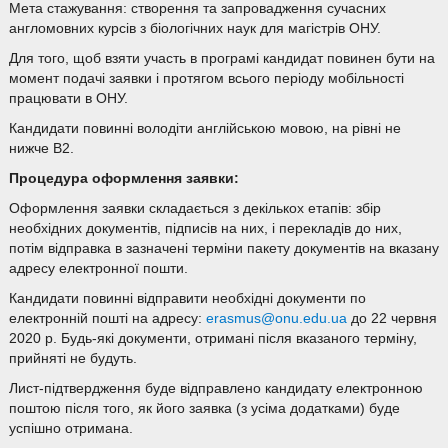
Мета стажування: створення та запровадження сучасних
англомовних курсів з біологічних наук для магістрів ОНУ.
Для того, щоб взяти участь в програмі кандидат повинен бути на
момент подачі заявки і протягом всього періоду мобільності
працювати в ОНУ.
Кандидати повинні володіти англійською мовою, на рівні не
нижче В2.
Процедура оформлення заявки:
Оформлення заявки складається з декількох етапів: збір
необхідних документів, підписів на них, і перекладів до них,
потім відправка в зазначені терміни пакету документів на вказану
адресу електронної пошти.
Кандидати повинні відправити необхідні документи по
електронній пошті на адресу:
erasmus@onu.edu.ua
до 22 червня
2020 р. Будь-які документи, отримані після вказаного терміну,
прийняті не будуть.
Лист-підтвердження буде відправлено кандидату електронною
поштою після того, як його заявка (з усіма додатками) буде
успішно отримана.