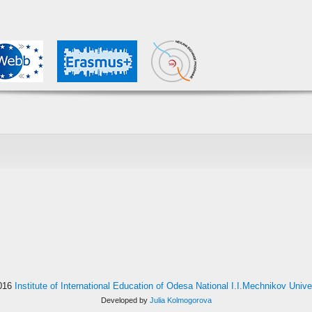
016
Institute of International Education of Odesa National I.I.Mechnikov Unive
Developed by
Julia Kolmogorova