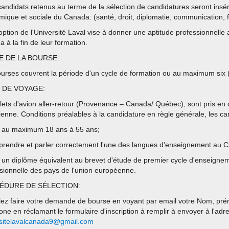
candidats retenus au terme de la sélection de candidatures seront insér
ique et sociale du Canada: (santé, droit, diplomatie, communication, fina
option de l'Université Laval vise à donner une aptitude professionnelle au
 à la fin de leur formation.
E DE LA BOURSE:
urses couvrent la période d'un cycle de formation ou au maximum six (
 DE VOYAGE:
llets d'avion aller-retour (Provenance – Canada/ Québec), sont pris en
enne. Conditions préalables à la candidature en règle générale, les 
r au maximum 18 ans à 55 ans;
rendre et parler correctement l'une des langues d'enseignement au Can
r un diplôme équivalent au brevet d'étude de premier cycle d'enseigne
sionnelle des pays de l'union européenne.
ÉDURE DE SÉLECTION:
llez faire votre demande de bourse en voyant par email votre Nom, prén
one en réclamant le formulaire d'inscription à remplir à envoyer à l'adr
rsitelavalcanada9@gmail.com