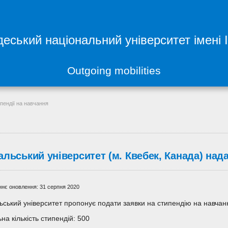
еський національний університет імені 
Outgoing mobilities
пендії на навчання
льський університет (м. Квебек, Канада) нада
нє оновлення: 31 серпня 2020
ьський університет пропонує подати заявки на стипендію на навчанн
на кількість стипендій: 500