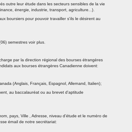
és outre leur étude dans les secteurs sensibles de la vie
nce, énergie, industrie, transport, agriculture...).
x boursiers pour pouvoir travailler s'ils le désirent au
06) semestres voir plus.
 charge par la direction régional des bourses étrangères
candidats aux bourses étrangères Canadienne doivent:
ada (Anglais, Français, Espagnol, Allemand, Italien);
ment, au baccalauréat ou au brevet d'aptitude
om, pays, Ville , Adresse, niveau d’étude et le numéro de
esse émail de notre secrétariat: