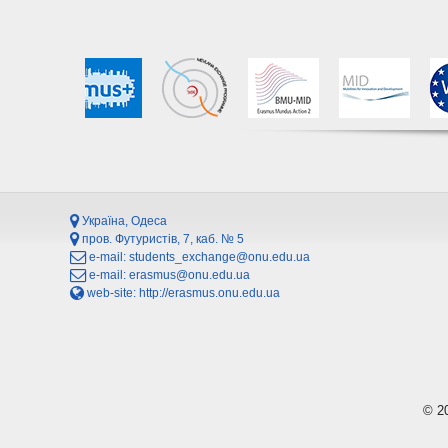
Україна, Одеса
пров. Футуристів, 7, каб. № 5
e-mail:
students_exchange@onu.edu.ua
e-mail:
erasmus@onu.edu.ua
web-site:
http://erasmus.onu.edu.ua
© 2