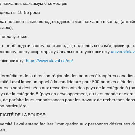
д навчання: максимум 6 семестрів
ндидатів: 18-55 років
дат повинен вільно володіти однією з мов навчання в Канаді (англі
ською);
и оплачуються
го, щоб подати заявку на стипендію, надішліть своє ім’я,прізвище, 
ектронну пошту секретаріату Лавальського університету:
universitel
університету:
https://www.ulaval.ca/en/
intermédiaire de la direction régionale des bourses étrangères canadienne
ersité Laval lance un appel à la candidature pour 500 bourses d'étud
urses sont destinées aux ressortissants des pays de la catégorie A (pa
ys de la catégorie B (pays en développement, du tiers monde et extra 
, de parfaire leurs connaissances pour les travaux de recherches dans
on particulière.
FICITÉ DE LA BOURSE:
iversité Laval entend faciliter l'immigration aux personnes désireuses d
ien.