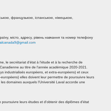
йською, французькою, іспанською, німецькою,
країну, місто, адресу, рівень навчання та номер телефону
avalcanada9@gmail.com
, le secrétariat d'état à l'étude et à la recherche de
es Canadienne au titre de l'année académique 2020-2021.
ys industrialisés européens, et extra-européens) et ceux
-européens) elles doivent leur permettre de poursuivre leurs
 les domaines auxquels l’Université Laval accorde une
e poursuivre leurs études et d'obtenir des diplômes d'état