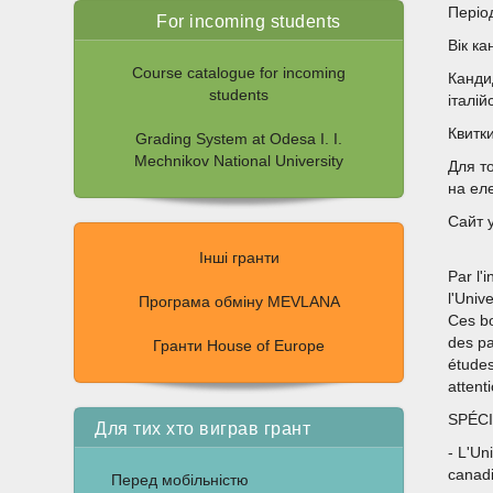
Періо
For incoming students
Вік ка
Course catalogue for incoming
Канди
students
італій
Квитк
Grading System at Odesa I. I.
Mechnikov National University
Для то
на ел
Сайт 
Інші гранти
Par l'
l'Univ
Програма обміну MEVLANA
Ces bo
des pa
Гранти House of Europe
études
attenti
SPÉCI
Для тих хто виграв грант
- L'Un
canad
Перед мобільністю