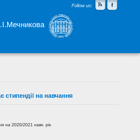
Follow us:
І.І.Мечникова
є стипендії на навчання
я на 2020/2021 навч. рік