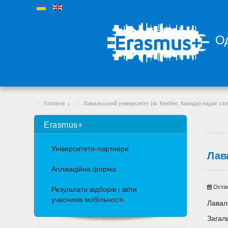
Од
Головна
Лавальський університет (м. Квебек, Канада) надає сти
Erasmus+
Університети-партнери
Лава
Аплікаційна форма
Остан
Результати відборів і звіти
учасників мобільності
Лавал
Загаль