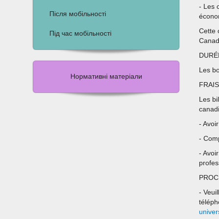
- Les 
Після мобільності
économ
Cette 
Під час мобільності
Canada
DURÉ
Les bo
Нормативні матеріали
FRAIS
Les bi
canadi
- Avoi
- Comp
- Avoi
profes
PROC
- Veui
téléph
unive