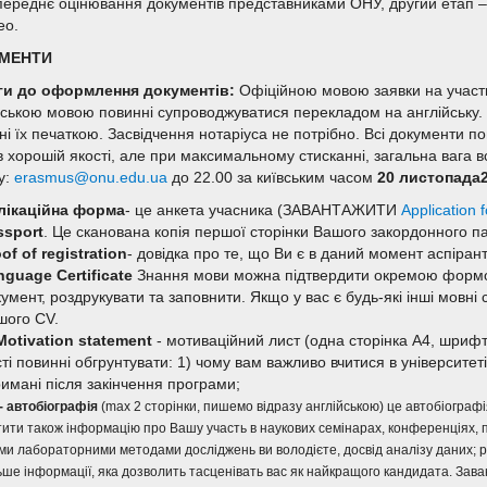
переднє оцінювання документів представниками ОНУ, другий етап – в
ео.
МЕНТИ
и до оформлення документів:
Офіційною мовою заявки на участь 
нською мовою повинні супроводжуватися перекладом на англійську. В
ені їх печаткою. Засвідчення нотаріуса не потрібно. Всі документи 
в хорошій якості, але при максимальному стисканні, загальна вага в
у:
erasmus@onu.edu.ua
до 22.00 за київським часом
20 листопада
лікаційна форма
- це анкета учасника (ЗАВАНТАЖИТИ
Application 
ssport
. Це сканована копія першої сторінки Вашого закордонного п
of of registration
- довідка про те, що Ви є в даний момент аспіран
nguage Certificate
Знання мови можна підтвердити окремою фор
умент, роздрукувати та заповнити. Якщо у вас є будь-які інші мовні
шого CV.
Motivation
statement
- мотиваційний лист (одна сторінка А4, шрифт
ті повинні обгрунтувати: 1) чому вам важливо вчитися в університет
имані після закінчення програми;
- автобіографія
(max 2 сторінки, пишемо відразу англійською) це автобіогр
тити також інформацію про Вашу участь в наукових семінарах, конференціях, п
ми лабораторними методами досліджень ви володієте, досвід аналізу даних; 
ьше інформації, яка дозволить тасценівать вас як найкращого кандидата. Зава