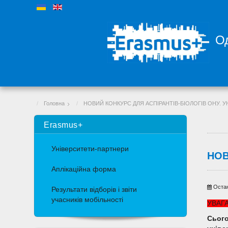
Од
Головна
НОВИЙ КОНКУРС ДЛЯ АСПІРАНТІВ-БІОЛОГІВ ОНУ. 
Erasmus+
Університети-партнери
НОВ
Аплікаційна форма
Остан
Результати відборів і звіти
учасників мобільності
УВАГ
Сього