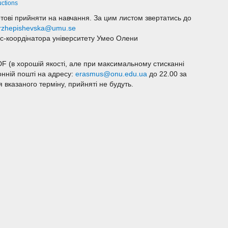
uctions
готові прийняти на навчання. За цим листом звертатись до
.rzhepishevska@umu.se
с-коордінатора університету Умео Олени
F (в хорошій якості, але при максимальному стисканні
онній пошті на адресу:
erasmus@onu.edu.ua
до 22.00 за
я вказаного терміну, прийняті не будуть.