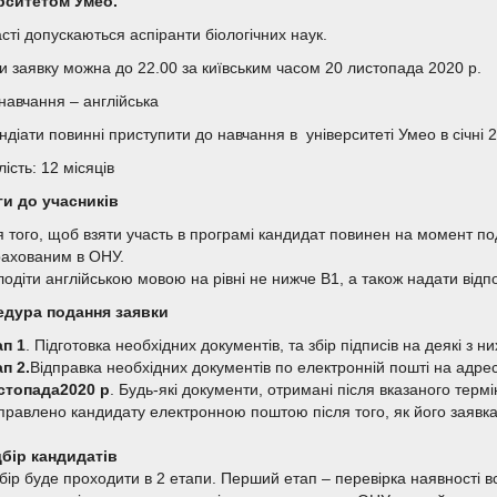
рситетом Умео.
сті допускаються аспіранти біологічних наук.
и заявку можна до 22.00 за київським часом 20 листопада 2020 р.
навчання – англійська
діати повинні приступити до навчання в університеті Умео в січні 2
ість: 12 місяців
и до учасників
 того, щоб взяти участь в програмі кандидат повинен на момент под
рахованим в ОНУ.
одіти англійською мовою на рівні не нижче B1, а також надати відп
едура пода
ння
заявки
ап 1
. Підготовка необхідних документів, та збір підписів на деякі з ни
п 2.
Відправка необхідних документів по електронній пошті на адре
стопада2020 р
. Будь-які документи, отримані після вказаного терм
дправлено кандидату електронною поштою після того, як його заявк
дбір кандидатів
бір буде проходити в 2 етапи. Перший етап – перевірка наявності всі