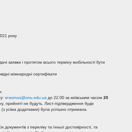
021 року .
ачі заявки і протягом всього терміну мобільності бути
овідні міжнародні сертифікати
х.
су:
erasmus@onu.edu.ua
до 22.00 за київським часом
20
іну, прийняті не будуть. Лист-підтвердження буде
а (з усіма додатками) була успішно отримана.
х документів з переліку та їхньої достовірності, та