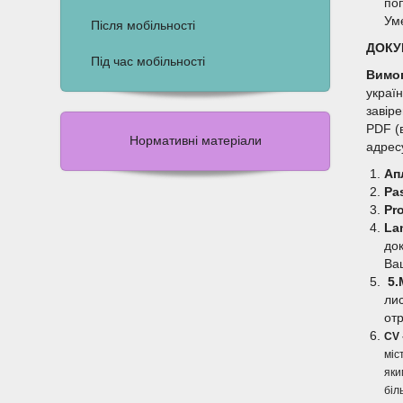
по
Ум
Після мобільності
ДОКУ
Під час мобільності
Вимог
украї
завір
PDF (
Нормативні матеріали
адрес
Ап
Pa
Pro
La
док
Ва
5.
лис
отр
CV 
міс
яки
біл