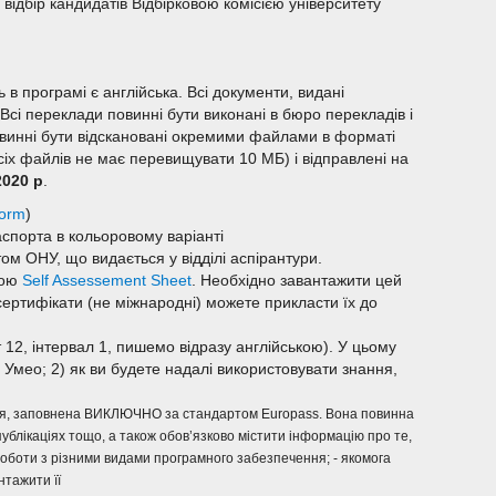
ідбір кандидатів Відбірковою комісією університету
в програмі є англійська. Всі документи, видані
сі переклади повинні бути виконані в бюро перекладів і
повинні бути відскановані окремими файлами в форматі
сіх файлів не має перевищувати 10 МБ) і відправлені на
2020 р
.
form
)
аспорта в кольоровому варіанті
том ОНУ, що видається у відділі аспірантури.
мою
Self Assessement Sheet
. Необхідно завантажити цей
 сертифікати (не міжнародні) можете прикласти їх до
 12, інтервал 1, пишемо відразу англійською). У цьому
і Умео; 2) як ви будете надалі використовувати знання,
афія, заповнена ВИКЛЮЧНО за стандартом Europass. Вона повинна
ублікаціях тощо, а також обов’язково містити інформацію про те,
роботи з різними видами програмного забезпечення; - якомога
нтажити її