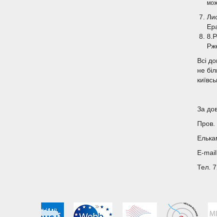
мо
Лис
Ер
8.
Рж
Всі д
не бі
київс
За до
Пров. 
Елька
E-mai
Тел. 