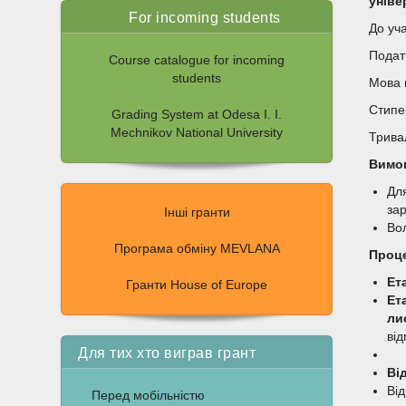
уніве
For incoming students
До уча
Подат
Course catalogue for incoming
students
Мова 
Стипен
Grading System at Odesa I. I.
Mechnikov National University
Тривал
Вимог
Для
за
Інші гранти
Вол
Програма обміну MEVLANA
Проц
Ет
Гранти House of Europe
Ета
ли
ві
Для тих хто виграв грант
Ві
Від
Перед мобільністю