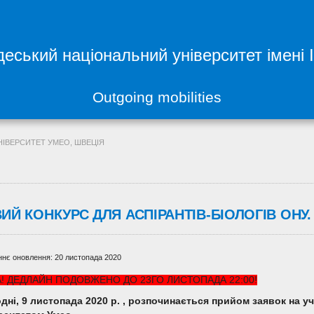
еський національний університет імені 
Outgoing mobilities
УНІВЕРСИТЕТ УМЕО, ШВЕЦІЯ
ИЙ КОНКУРС ДЛЯ АСПІРАНТІВ-БІОЛОГІВ ОНУ.
нє оновлення: 20 листопада 2020
А! ДЕДЛАЙН ПОДОВЖЕНО ДО 23ГО ЛИСТОПАДА 22:00!
дні, 9 листопада 2020 р. , розпочинається прийом заявок на уч