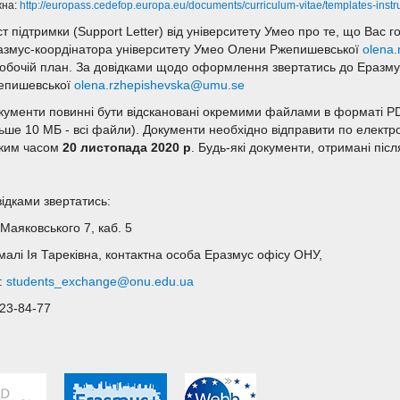
жна:
http://europass.cedefop.europa.eu/documents/curriculum-vitae/templates-instr
т підтримки (Support Letter) від університету Умео про те, що Вас 
азмус-коордінатора університету Умео Олени Ржепишевської
olena
Робочій план. За довідками щодо оформлення звертатись до Еразму
епишевської
olena.rzhepishevska@umu.se
окументи повинні бути відскановані окремими файлами в форматі PD
льше 10 МБ - всі файли). Документи необхідно відправити по електр
ьким часом
20 листопада 2020 р
. Будь-які документи, отримані післ
відками звертатись:
Маяковського 7, каб. 5
малі Ія Тареківна, контактна особа Еразмус офісу ОНУ,
l:
students_exchange@onu.edu.ua
723-84-77