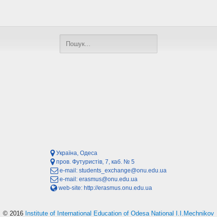
Україна, Одеса
пров. Футуристів, 7, каб. № 5
e-mail:
students_exchange@onu.edu.ua
e-mail:
erasmus@onu.edu.ua
web-site:
http://erasmus.onu.edu.ua
© 2016
Institute of International Education of Odesa National I.I.Mechnikov