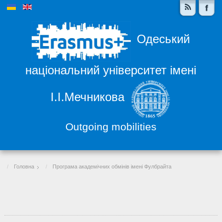
Одеський
національний університет імені
І.І.Мечникова
Outgoing mobilities
Головна
Програма академічних обмінів імені Фулбрайта