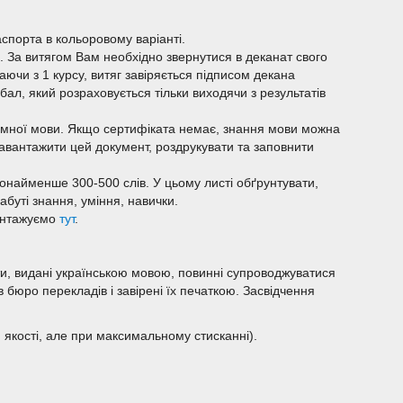
спорта в кольоровому варіанті.
. За витягом Вам необхідно звернутися в деканат свого
наючи з 1 курсу, витяг завіряється підписом декана
ал, який розраховується тільки виходячи з результатів
емної мови. Якщо сертифіката немає, знання мови можна
завантажити цей документ, роздрукувати та заповнити
найменше 300-500 слів. У цьому листі обґрунтувати,
буті знання, уміння, навички.
вантажуємо
тут
.
ти, видані українською мовою, повинні супроводжуватися
 бюро перекладів і завірені їх печаткою. Засвідчення
 якості, але при максимальному стисканні).