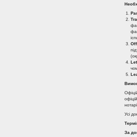
Необх
Pa
Tra
фак
фак
ісп
Off
пі
(о
Let
чо
Le
Вимог
Офіці
офіці
нотарі
Усі д
Термі
За до