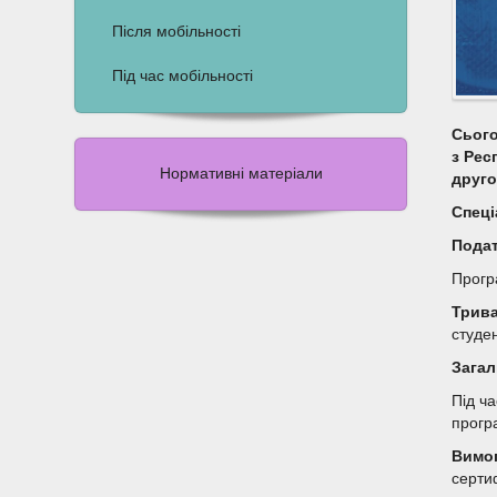
Після мобільності
Під час мобільності
Сього
з Рес
Нормативні матеріали
друго
Спеці
Подат
Прогр
Трива
студен
Загал
Під ча
прогр
Вимог
сертиф