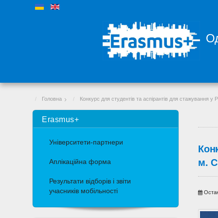
Од
Головна
Конкурс для студентів та аспірантів для стажування у 
Erasmus+
Університети-партнери
Кон
м. С
Аплікаційна форма
Результати відборів і звіти
учасників мобільності
Остан