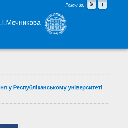
Follow us:
І.І.Мечникова
ння у Республіканському університеті