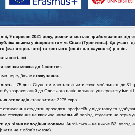
дні,
9 вересня 2021 року
, розпочинається прийом заявок від с
публіканським університетом м. Сівас (Туреччина). До участі 
го (магістерського) та третього (освітньо-науквого) рівнів.
альності:
всі.
и заявки можна до 1 жовтня.
ама передбачає
стажування.
лість
– 75 днів. Студенти мають закінчити свою мобільність до 31 
т був зарахований до Одеського національного університету імені І.
ьна стипендія
становитиме 2275 євро.
с стажування студенти проходять професійну підготовку та здобувают
ама стажування не включає навчальний період, студенти не отримуют
и до рівня володіння мовами.
Англійська – не нижче B2, володі
ікатів не є обов’язковою).