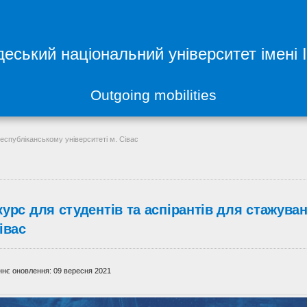
еський національний університет імені 
Outgoing mobilities
Республіканському університеті м. Сівас
курс для студентів та аспірантів для стажува
івас
нє оновлення: 09 вересня 2021