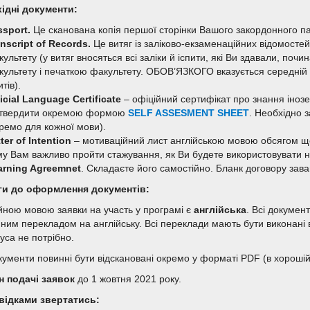
ідні документи:
ssport
.
Це сканована копія першої сторінки Вашого закордонного па
nscript of Records.
Це витяг із заліково-екзаменаційних відомостей
ультету (у витяг вносяться всі заліки й іспити, які Ви здавали, почи
ультету і печаткою факультету. ОБОВ’ЯЗКОГО вказується середній б
итів).
icial Language Certificate
– офіційний сертифікат про знання іноз
дтвердити окремою формою
SELF ASSESMENT SHEET
. Необхідно 
кремо для кожної мови).
ter of Intention
– мотиваційний лист англійською мовою обсягом що
му Вам важливо пройти стажування, як Ви будете використовувати на
arning Agreemnet
. Складаєте його самостійно. Бланк договору за
и до оформлення документів:
йною мовою заявки на участь у програмі є
англійська
. Всі докумен
йним перекладом на англійську. Всі переклади мають бути виконані в
уса не потрібно.
окументи повинні бути відскановані окремо у форматі PDF (в хорошій
н подачі заявок
до 1 жовтня 2021 року.
відками звертатись: