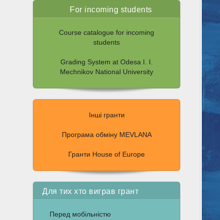
For incoming students
Course catalogue for incoming
students
Grading System at Odesa I. I.
Mechnikov National University
Інші гранти
Програма обміну MEVLANA
Гранти House of Europe
Для тих хто виграв грант
Перед мобільністю