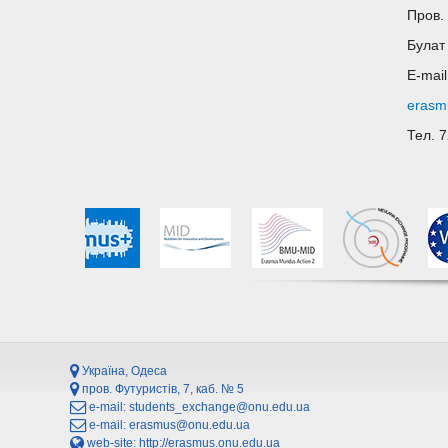
Пров. 
Булат
E-mai
erasm
Тел. 
Україна, Одеса
пров. Футуристів, 7, каб. № 5
e-mail:
students_exchange@onu.edu.ua
e-mail:
erasmus@onu.edu.ua
web-site:
http://erasmus.onu.edu.ua