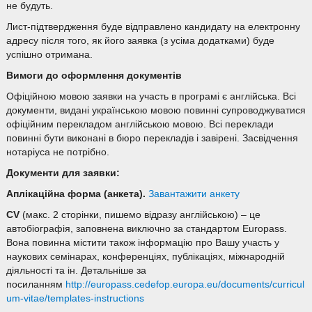
не будуть.
Лист-підтвердження буде відправлено кандидату на електронну
адресу після того, як його заявка (з усіма додатками) буде
успішно отримана.
Вимоги до оформлення документів
Офіційною мовою заявки на участь в програмі є англійська. Всі
документи, видані українською мовою повинні супроводжуватися
офіційним перекладом англійською мовою. Всі переклади
повинні бути виконані в бюро перекладів і завірені. Засвідчення
нотаріуса не потрібно.
Документи для заявки:
Аплікаційна форма (анкета).
Завантажити анкету
CV
(макс. 2 сторінки, пишемо відразу англійською) – це
автобіографія, заповнена виключно за стандартом Europass.
Вона повинна містити також інформацію про Вашу участь у
наукових семінарах, конференціях, публікаціях, міжнародній
діяльності та ін. Детальніше за
посиланням
http://europass.cedefop.europa.eu/documents/curricul
um-vitae/templates-instructions