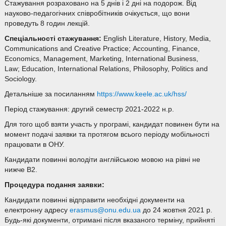
Стажування розраховано на 5 днів і 2 дні на подорож. Від
науково-педагогічних співробітників очікується, що вони
проведуть 8 годин лекцій.
Спеціальності стажування:
English Literature, History, Media,
Communications and Creative Practice; Accounting, Finance,
Economics, Management, Marketing, International Business,
Law; Education, International Relations, Philosophy, Politics and
Sociology.
Детальніше за посиланням
https://www.keele.ac.uk/hss/
Період стажування: другий семестр 2021-2022 н.р.
Для того щоб взяти участь у програмі, кандидат повинен бути на
момент подачі заявки та протягом всього періоду мобільності
працювати в ОНУ.
Кандидати повинні володіти англійською мовою на рівні не
нижче В2.
Процедура
подання
заявки:
Кандидати повинні відправити необхідні документи на
електронну адресу
erasmus@onu.edu.ua
до 24 жовтня 2021 р.
Будь-які документи, отримані після вказаного терміну, прийняті