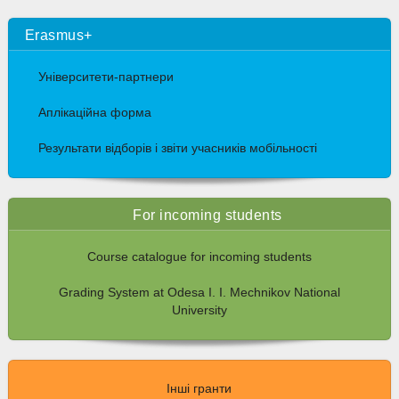
Erasmus+
Університети-партнери
Аплікаційна форма
Результати відборів і звіти учасників мобільності
For incoming students
Course catalogue for incoming students
Grading System at Odesa I. I. Mechnikov National
University
Інші гранти