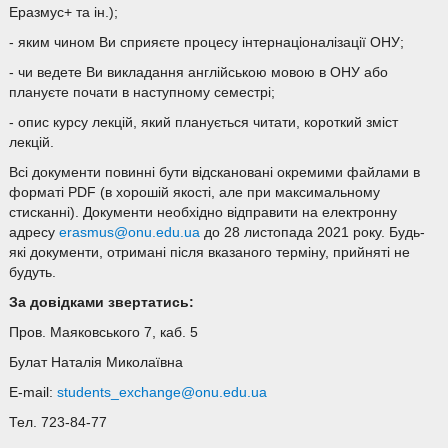
Еразмус+ та ін.);
- яким чином Ви сприяєте процесу інтернаціоналізації ОНУ;
- чи ведете Ви викладання англійською мовою в ОНУ або
плануєте почати в наступному семестрі;
- опис курсу лекцій, який планується читати, короткий зміст
лекцій.
Всі документи повинні бути відскановані окремими файлами в
форматі PDF (в хорошій якості, але при максимальному
стисканні). Документи необхідно відправити на електронну
адресу
erasmus@onu.edu.ua
до 28 листопада 2021 року. Будь-
які документи, отримані після вказаного терміну, прийняті не
будуть.
За довідками звертатись
:
Пров. Маяковського 7, каб. 5
Булат Наталія Миколаївна
E-mail:
students_exchange@onu.edu.ua
Тел. 723-84-77