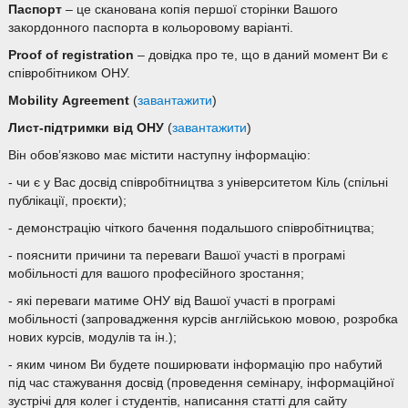
Паспорт
– це сканована копія першої сторінки Вашого
закордонного паспорта в кольоровому варіанті.
Proof of registration
– довідка про те, що в даний момент Ви є
співробітником ОНУ.
Mobility
Agreement
(
завантажити
)
Лист-підтримки від ОНУ
(
завантажити
)
Він обов’язково має містити наступну інформацію:
- чи є у Вас досвід співробітництва з університетом Кіль (спільні
публікації, проєкти);
- демонстрацію чіткого бачення подальшого співробітництва;
- пояснити причини та переваги Вашої участі в програмі
мобільності для вашого професійного зростання;
- які переваги матиме ОНУ від Вашої участі в програмі
мобільності (запровадження курсів англійською мовою, розробка
нових курсів, модулів та ін.);
- яким чином Ви будете поширювати інформацію про набутий
під час стажування досвід (проведення семінару, інформаційної
зустрічі для колег і студентів, написання статті для сайту