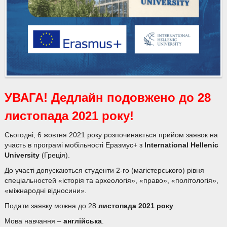
УВАГА! Дедлайн подовжено до 28
листопада 2021 року!
Сьогодні, 6 жовтня 2021 року розпочинається прийом заявок на
участь в програмі мобільності Еразмус+ з
International Hellenic
University
(Греція).
До участі допускаються студенти 2-го (магістерського) рівня
спеціальностей «історія та археологія», «право», «політологія»,
«міжнародні відносини».
Подати заявку можна до 28
листопада 2021 року
.
Мова навчання –
англійська
.