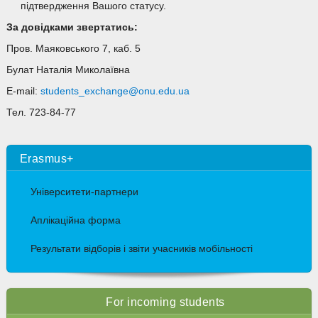
підтвердження Вашого статусу.
За довідками звертатись:
Пров. Маяковського 7, каб. 5
Булат Наталія Миколаївна
E-mail:
students_exchange@onu.edu.ua
Тел. 723-84-77
Erasmus+
Університети-партнери
Аплікаційна форма
Результати відборів і звіти учасників мобільності
For incoming students