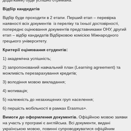
додатками) буде успішно отримана.
Відбір кандидатів
Відбір буде проходити в 2 етапи. Перший етап – перевірка
наявності всіх документів із переліку та їхньої достовірності,
попереднє оцінювання документів представниками ОНУ, другий
етап – відбір кандидатів Відбірковою комісією Міжнародного
грецького університету.
Критерії оцінювання студентів:
1) академічна успішність;
2) запропонований навчальний план (Learning agreement) та
можливість перезарахування кредитів;
3) володіння мовою викладання;
4) мотивація;
5) належність до незахищених груп населення;
6) першість мобільності в рамках Erasmus+.
Вимоги до оформлення документів
.
Офіційною мовою заявки
на участь у програмі є англійська. Всі документи, видані
українською мовою, повинні супроводжуватися офіційним