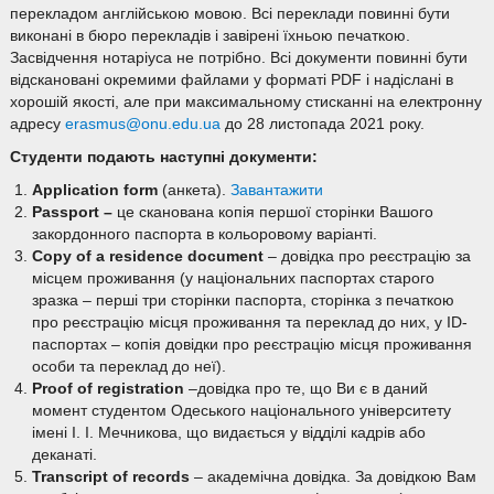
перекладом англійською мовою. Всі переклади повинні бути
виконані в бюро перекладів і завірені їхньою печаткою.
Засвідчення нотаріуса не потрібно. Всі документи повинні бути
відскановані окремими файлами у форматі PDF і надіслані в
хорошій якості, але при максимальному стисканні на електронну
адресу
erasmus@onu.edu.ua
до 28 листопада 2021 року.
Студенти подають наступні документи:
Application form
(анкета).
Завантажити
Passport
–
це сканована копія першої сторінки Вашого
закордонного паспорта в кольоровому варіанті.
Copy of a residence document
– довідка про реєстрацію за
місцем проживання (у національних паспортах старого
зразка – перші три сторінки паспорта, сторінка з печаткою
про реєстрацію місця проживання та переклад до них, у ID-
паспортах – копія довідки про реєстрацію місця проживання
особи та переклад до неї).
Proof
of
registration
–довідка про те, що Ви є в даний
момент студентом Одеського національного університету
імені І. І. Мечникова, що видається у відділі кадрів або
деканаті.
Transcript of records
– академічна довідка. За довідкою Вам