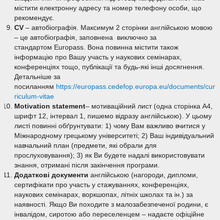
містити електронну адресу та номер телефону особи, що
рекомендує.
CV
– автобіографія. Максимум 2 сторінки англійською мовою
– це автобіографія, заповнена виключно за
стандартом Europass. Вона повинна містити також
інформацію про Вашу участь у наукових семінарах,
конференціях тощо, публікації та будь-які інші досягнення.
Детальніше за
посиланням
https://europass.cedefop.europa.eu/documents/cur
riculum-vitae
Motivation statement
– мотиваційний лист (одна сторінка А4,
шрифт 12, інтервал 1, пишемо відразу англійською). У цьому
листі повинні обґрунтувати: 1) чому Вам важливо вчитися у
Міжнародному грецькому університеті; 2) Ваш індивідуальний
навчальний план (предмети, які обрали для
прослуховування); 3) як Ви будете надалі використовувати
знання, отримані після закінчення програми.
Додаткові документи
англійською (нагороди, дипломи,
сертифікати про участь у стажуваннях, конференціях,
наукових семінарах, воркшопах, літніх школах та ін.) за
наявності. Якщо Ви походите з малозабезпеченої родини, є
інвалідом, сиротою або переселенцем – надаєте офіційне