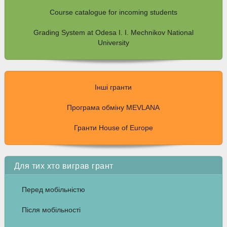
Course catalogue for incoming students
Grading System at Odesa I. I. Mechnikov National
University
Інші гранти
Програма обміну MEVLANA
Гранти House of Europe
Для тих хто виграв грант
Перед мобільністю
Після мобільності