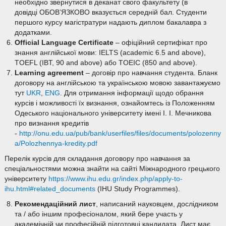
необхідно звернутися в деканат свого факультету (в
довідці ОБОВ’ЯЗКОВО вказується середній бал. Студенти
першого курсу магістратури надають диплом бакалавра з
додатками.
Official Language Certificate
– офіційний сертифікат про
знання англійської мови: IELTS (academic 6.5 and above),
TOEFL (IBT, 90 and above) або TOEIC (850 and above).
Learning agreement
– договір про навчання студента. Бланк
договору на англійською та українською мовою завантажуємо
тут
UKR
,
ENG
. Для отримання інформації щодо обрання
курсів і можливості їх визнання, ознайомтесь із Положенням
Одеського національного університету імені І. І. Мечникова
про визнання кредитів
-
http://onu.edu.ua/pub/bank/userfiles/files/documents/polozenny
a/Polozhennya-kredity.pdf
Перелік курсів для складання договору про навчання за
спеціальностями можна знайти на сайті Міжнародного грецького
університету
https://www.ihu.edu.gr/index.php/apply-to-
ihu.html#related_documents
(IHU Study Programmes).
Рекомендаційний лист
, написаний науковцем, дослідником
та / або іншим професіоналом, який бере участь у
академічній чи професійній підготовці кандидата. Лист має