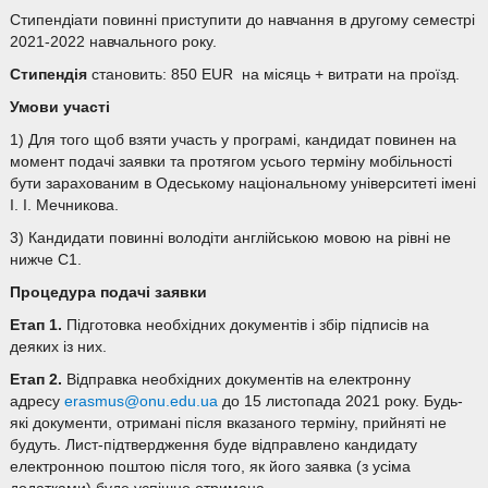
Стипендіати повинні приступити до навчання в другому семестрі
2021-2022 навчального року.
Стипендія
становить: 850 EUR на місяць + витрати на проїзд.
Умови участі
1) Для того щоб взяти участь у програмі, кандидат повинен на
момент подачі заявки та протягом усього терміну мобільності
бути зарахованим в Одеському національному університеті імені
І. І. Мечникова.
3) Кандидати повинні володіти англійською мовою на рівні не
нижче С1.
Процедура подачі заявки
Етап 1.
Підготовка необхідних документів і збір підписів на
деяких із них.
Етап 2.
Відправка необхідних документів на електронну
адресу
erasmus@onu.edu.ua
до 15 листопада 2021 року. Будь-
які документи, отримані після вказаного терміну, прийняті не
будуть. Лист-підтвердження буде відправлено кандидату
електронною поштою після того, як його заявка (з усіма