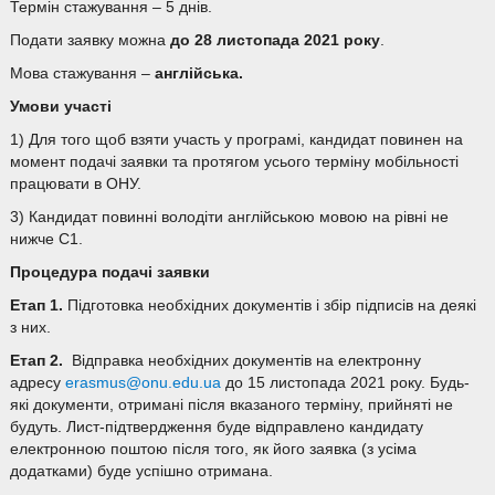
Термін стажування – 5 днів.
Подати заявку можна
до 28
листопада
2021 року
.
Мова стажування –
англійська
.
Умови участі
1) Для того щоб взяти участь у програмі, кандидат повинен на
момент подачі заявки та протягом усього терміну мобільності
працювати в ОНУ.
3) Кандидат повинні володіти англійською мовою на рівні не
нижче С1.
Процедура подачі заявки
Етап 1.
Підготовка необхідних документів і збір підписів на деякі
з них.
Етап 2.
Відправка необхідних документів на електронну
адресу
erasmus@onu.edu.ua
до 15 листопада 2021 року. Будь-
які документи, отримані після вказаного терміну, прийняті не
будуть. Лист-підтвердження буде відправлено кандидату
електронною поштою після того, як його заявка (з усіма
додатками) буде успішно отримана.