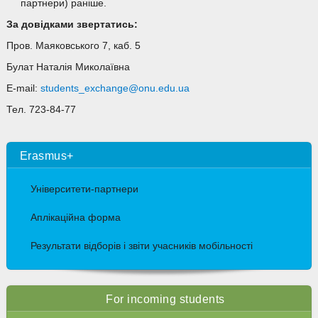
партнери) раніше.
За довідками звертатись:
Пров. Маяковського 7, каб. 5
Булат Наталія Миколаївна
E-mail:
students_exchange@onu.edu.ua
Тел. 723-84-77
Erasmus+
Університети-партнери
Аплікаційна форма
Результати відборів і звіти учасників мобільності
For incoming students