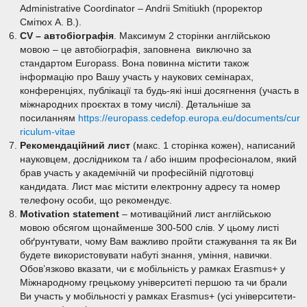
Administrative Coordinator – Andrii Smitiukh (проректор
Смітюх А. В.).
CV – автобіографія
. Максимум 2 сторінки англійською
мовою – це автобіографія, заповнена виключно за
стандартом Europass. Вона повинна містити також
інформацію про Вашу участь у наукових семінарах,
конференціях, публікації та будь-які інші досягнення (участь в
міжнародних проєктах в тому числі). Детальніше за
посиланням
https://europass.cedefop.europa.eu/documents/cur
riculum-vitae
Рекомендаційний лист
(макс. 1 сторінка кожен), написаний
науковцем, дослідником та / або іншим професіоналом, який
брав участь у академічній чи професійній підготовці
кандидата. Лист має містити електронну адресу та номер
телефону особи, що рекомендує.
Motivation
s
tatement
– мотиваційний лист англійською
мовою обсягом щонайменше 300-500 слів. У цьому листі
обґрунтувати, чому Вам важливо пройти стажування та як Ви
будете використовувати набуті знання, уміння, навички.
Обов’язково вказати, чи є мобільність у рамках Erasmus+ у
Міжнародному грецькому університеті першою та чи брали
Ви участь у мобільності у рамках Erasmus+ (усі університети-