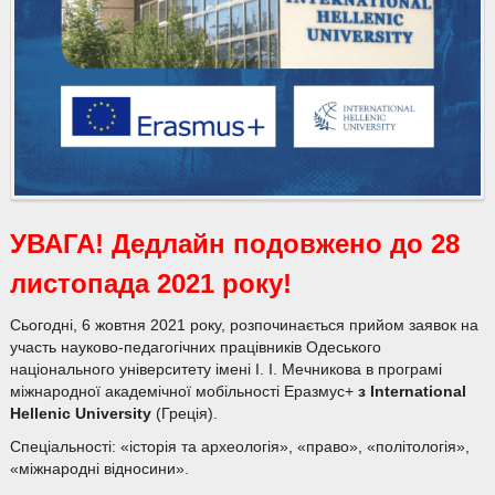
УВАГА! Дедлайн подовжено до 28
листопада 2021 року!
Сьогодні, 6 жовтня 2021 року, розпочинається прийом заявок на
участь науково-педагогічних працівників Одеського
національного університету імені І. І. Мечникова в програмі
міжнародної академічної мобільності Еразмус+
з International
Hellenic University
(Греція).
Спеціальності: «історія та археологія», «право», «політологія»,
«міжнародні відносини».