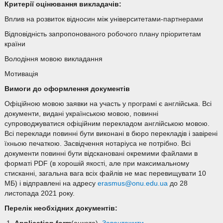
Критерії оцінювання викладачів:
Вплив на розвиток відносин між університетами-партнерами
Відповідність запропонованого робочого плану пріоритетам
країни
Володіння мовою викладання
Мотивація
Вимоги до оформлення документів
Офіційною мовою заявки на участь у програмі є англійська. Всі
документи, видані українською мовою, повинні
супроводжуватися офіційним перекладом англійською мовою.
Всі переклади повинні бути виконані в бюро перекладів і завірені
їхньою печаткою. Засвідчення нотаріуса не потрібно. Всі
документи повинні бути відскановані окремими файлами в
форматі PDF (в хорошій якості, але при максимальному
стисканні, загальна вага всіх файлів не має перевищувати 10
МБ) і відправлені на адресу
erasmus@onu.edu.ua
до 28
листопада 2021 року.
Перелік необхідних документів: