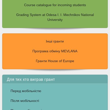
Course catalogue for incoming students
Grading System at Odesa I. I. Mechnikov National
University
Інші гранти
Програма обміну MEVLANA
Гранти House of Europe
Для тих хто виграв грант
Перед мобільністю
Після мобільності