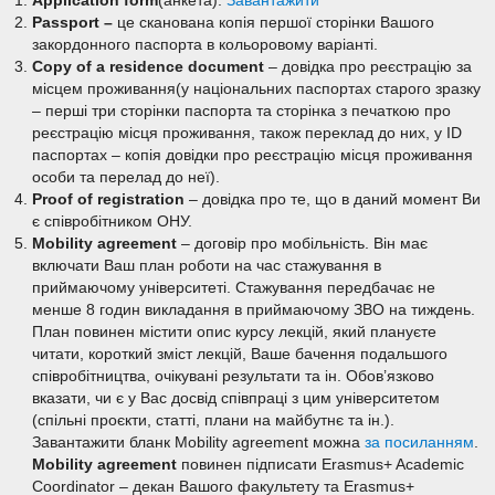
Application
form
(анкета).
Завантажити
Passport
–
це сканована копія першої сторінки Вашого
закордонного паспорта в кольоровому варіанті.
Copy
of
a
residence
document
– довідка про реєстрацію за
місцем проживання(у національних паспортах старого зразку
– перші три сторінки паспорта та сторінка з печаткою про
реєстрацію місця проживання, також переклад до них, у ID
паспортах – копія довідки про реєстрацію місця проживання
особи та перелад до неї).
Proof of registration
– довідка про те, що в даний момент Ви
є співробітником ОНУ.
Mobility agreement
– договір про мобільність. Він має
включати Ваш план роботи на час стажування в
приймаючому університеті. Стажування передбачає не
менше 8 годин викладання в приймаючому ЗВО на тиждень.
План повинен містити опис курсу лекцій, який плануєте
читати, короткий зміст лекцій, Ваше бачення подальшого
співробітництва, очікувані результати та ін. Обов’язково
вказати, чи є у Вас досвід співпраці з цим університетом
(спільні проєкти, статті, плани на майбутнє та ін.).
Завантажити бланк Mobility agreement можна
за посиланням
.
Mobility
agreement
повинен підписати Erasmus+ Academic
Coordinator – декан Вашого факультету та Erasmus+