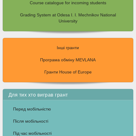
Course catalogue for incoming students
Grading System at Odesa I. I. Mechnikov National
University
Інші гранти
Програма обміну MEVLANA
Гранти House of Europe
Для тих хто виграв грант
Перед мобільністю
Після мобільності
Під час мобільності