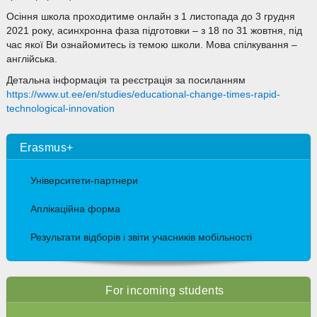
Осіння школа проходитиме онлайн з 1 листопада до 3 грудня
2021 року, асинхронна фаза підготовки – з 18 по 31 жовтня, під
час якої Ви ознайомитесь із темою школи. Мова спілкування –
англійська.
Детальна інформація та реєстрація за посиланням
https://www.ut.ee/en/studies/educational-change-times-rapid-
technological-innovation
Erasmus+
Університети-партнери
Аплікаційна форма
Результати відборів і звіти учасників мобільності
For incoming students