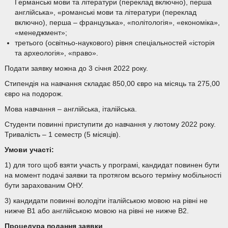
Германські мови та літератури (переклад включно), перша
англійська», «романські мови та літератури (переклад
включно), перша – французька», «політологія», «економіка»,
«менеджмент»;
третього (освітньо-наукового) рівня спеціальностей «історія
та археологія», «право».
Подати заявку можна до 3 січня 2022 року.
Стипендія на навчання складає 850,00 євро на місяць та 275,00
євро на подорож.
Мова навчання – англійська, італійська.
Студенти повинні приступити до навчання у лютому 2022 року.
Тривалість – 1 семестр (5 місяців).
Умови участі:
1) для того щоб взяти участь у програмі, кандидат повинен бути
на момент подачі заявки та протягом всього терміну мобільності
бути зарахованим ОНУ.
3) кандидати повинні володіти італійською мовою на рівні не
нижче В1 або англійською мовою на рівні не нижче B2.
Процедура
подання
заявки