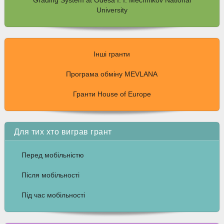
Grading System at Odesa I. I. Mechnikov National
University
Інші гранти
Програма обміну MEVLANA
Гранти House of Europe
Для тих хто виграв грант
Перед мобільністю
Після мобільності
Під час мобільності