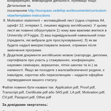
конференціях, міжнародній діяльності, публікації тощо.
Детальніше за
посиланням
http://europass.cedefop.eu/documents/curriculum-
vitae/templates-instructions
Motivation statement – мотиваційний лист (одна сторінка А4,
шрифт 12, інтервал 1, пишемо відразу англійською). У цьому
листі ви повинні обгрунтувати 1) чому вам важливо вчитися в
University of Foggia; 2) ваш індивідуальний навчальний план
(предмети, які вибрали для прослуховування); 3) як ви
будете надалі використовувати знання, отримані після
закінчення програми.
Додаткові документи англійською мовою (нагороди, дипломи,
сертифікати про участь у стажуваннях, конференціях,
наукових семінарах, воркшопах, літніх школах та ін.) за
наявності. Якщо ви походите з малозабезпеченої родини, є
інвалідом, сиротою або переселенцем – надаєте офіційне
підтвердження вашого статусу.
Файли повинні бути названі так: Application.pdf, Proof.pdf,
Transcript.pdf, Certificate.pdf або SAS.pdf, LA.pdf, Motivation.pdf,
CV.pdf, Passport.pdf, Other.pdf
За довідками звертатись: