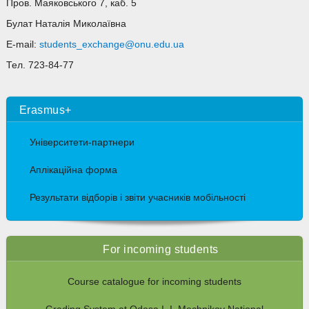
Пров. Маяковського 7, каб. 5
Булат Наталія Миколаївна
E-mail:
students_exchange@onu.edu.ua
Тел. 723-84-77
Erasmus+
Університети-партнери
Аплікаційна форма
Результати відборів і звіти учасників мобільності
For incoming students
Course catalogue for incoming students