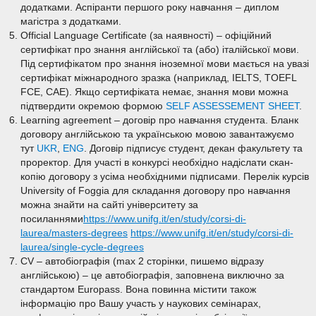
додатками. Аспіранти першого року навчання – диплом
магістра з додатками.
Official Language Certificate (за наявності) – офіційний
сертифікат про знання англійської та (або) італійської мови.
Під сертифікатом про знання іноземної мови мається на увазі
сертифікат міжнародного зразка (наприклад, IELTS, TOEFL
FCE, CAE). Якщо сертифіката немає, знання мови можна
підтвердити окремою формою
SELF ASSESSEMENT SHEET
.
Learning agreement – договір про навчання студента. Бланк
договору англійською та українською мовою завантажуємо
тут
UKR
,
ENG
. Договір підписує студент, декан факультету та
проректор. Для участі в конкурсі необхідно надіслати скан-
копію договору з усіма необхідними підписами. Перелік курсів
University of Foggia для складання договору про навчання
можна знайти на сайті університету за
посиланнями
https://www.unifg.it/en/study/corsi-di-
laurea/masters-degrees
https://www.unifg.it/en/study/corsi-di-
laurea/single-cycle-degrees
CV – автобіографія (max 2 сторінки, пишемо відразу
англійською) – це автобіографія, заповнена виключно за
стандартом Europass. Вона повинна містити також
інформацію про Вашу участь у наукових семінарах,