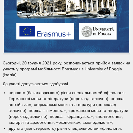
Сьогодні, 20 грудня 2021 року, розпочинається прийом заявок на
участь у програмі мобільності Еразмус+ з University of Foggia
(Італія).
До участі допускаються здобувачі
першого (бакалаврського) рівня спеціальностей «філологія.
Германські мови та літератури (переклад включно), перша
англійська», «германські мови та літератури (переклад
включно), перша – німецька», «романські мови та літератури
(переклад включно), перша – французька», «політологія»,
«історія та археологія», «економіка», «менеджмент»;
другого (магістерського) рівня спеціальностей «філологія.