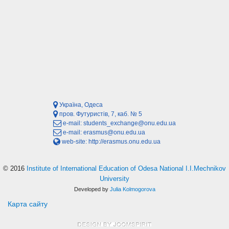
Україна, Одеса
пров. Футуристів, 7, каб. № 5
e-mail:
students_exchange@onu.edu.ua
e-mail:
erasmus@onu.edu.ua
web-site:
http://erasmus.onu.edu.ua
© 2016
Institute of International Education of Odesa National I.I.Mechnikov
University
Developed by
Julia Kolmogorova
Карта сайту