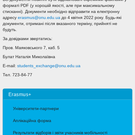
форматі PDF (у хорошій якості, але при максимальному
стисканні). Документи необхідно відправити на електронну
адресу
erasmus@onu.edu.ua
до 4 квітня 2022 року. Будь-які
документи, отримані після вказаного терміну, прийняті не
будуть.
За довідками звертатись:
Пров. Маяковського 7, каб. 5
Булат Наталія Миколаївна
E-mail:
students_exchange@onu.edu.ua
Тел. 723-84-77
Erasmus+
Університети-партнери
Аплікаційна форма
Результати відборів і звіти учасників мобільності