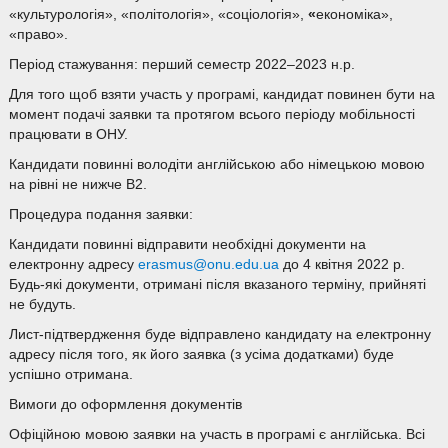
«культурологія», «політологія», «соціологія»,
«
економіка»,
«право».
Період стажування: перший семестр 2022–2023 н.р.
Для того щоб взяти участь у програмі, кандидат повинен бути на
момент подачі заявки та протягом всього періоду мобільності
працювати в ОНУ.
Кандидати повинні володіти англійською або німецькою мовою
на рівні не нижче В2.
Процедура подання заявки:
Кандидати повинні відправити необхідні документи на
електронну адресу
erasmus@onu.edu.ua
до 4 квітня 2022 р.
Будь-які документи, отримані після вказаного терміну, прийняті
не будуть.
Лист-підтвердження буде відправлено кандидату на електронну
адресу після того, як його заявка (з усіма додатками) буде
успішно отримана.
Вимоги до оформлення документів
Офіційною мовою заявки на участь в програмі є англійська. Всі