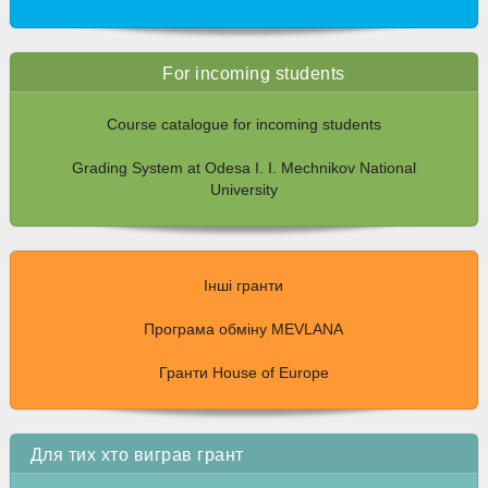
For incoming students
Course catalogue for incoming students
Grading System at Odesa I. I. Mechnikov National
University
Інші гранти
Програма обміну MEVLANA
Гранти House of Europe
Для тих хто виграв грант