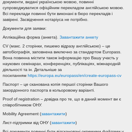
документи, видані українською мовою, повинні
супроводжуватися офіційним перекладом англійською мовою.
Всі переклади повинні бути виконані в бюро перекладів і
завірені. Засвідчення нотаріуса не потрібно.
Документи для заявки:
Аплікаційна форма (анкета).
Завантажити анкету
CV (макс. 2 сторінки, пишемо відразу англійською) – це
автобіографія, заповнена виключно за стандартом Europass.
Вона повинна містити також інформацію про Вашу участь у
наукових семінарах, конференціях, публікаціях, міжнародній
діяльності та ін. Детальніше за
посиланням
https://europa.eu/europass/en/create-europass-cv
Паспорт – це сканована копія першої сторінки Вашого
закордонного паспорта в кольоровому варіанті.
Proof of registration – довідка про те, що в даний момент ви є
співробітником ОНУ.
Mobility Agreement (
завантажити
)
Лист-підтримки від ОНУ (
завантажити
)
Всі документи повинні бути відскановані окремими файлами у