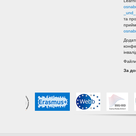
Learn
osnabr
_und_
та про
прийм
osnabr
Додат
конфе
інвал
Файли 
За до