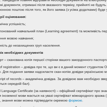
2. Кандидати повинні відправити необхідні документи на електронн
які документи, отримані після вказаного терміну, прийняті не будут
ронною поштою після того, як його заявка (з усіма додатками) буде
рії оцінювання:
ічна успішність;
понований навчальний план (Learning agreement) та можливість пер
іння мовою навчання;
ність до незахищених груп населення.
ік необхідних документів
рт – сканована копія першої сторінки вашого закордонного паспорта
of registration – довідка про те, що ви є в даний момент студентом
. Для подання заявки надсилаєте скан-копію довідки українською м
ript of records – академічна довідка. За довідкою вам необхідно зве
ться середній бал).
al Language Certificate (за наявності) – офіційний сертифікат про з
я іноземної мови мається на увазі сертифікат міжнародного зразка
, знання мови можна підтвердити окремою
формою
.