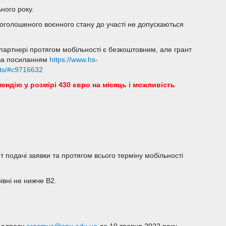
ного року.
 оголошеного воєнного стану до участі не допускаються
партнері протягом мобільності є безкоштовним, але грант
і за посиланням
https://www.hs-
ents/#c9716632
ндію у розмірі 430 євро на місяць і можливість
т подачі заявки та протягом всього терміну мобільності
івні не нижче B2.