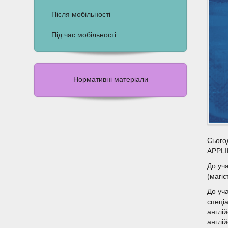
Після мобільності
Під час мобільності
Нормативні матеріали
Сього
APPLI
До уч
(магіс
До уч
спеці
англій
англій