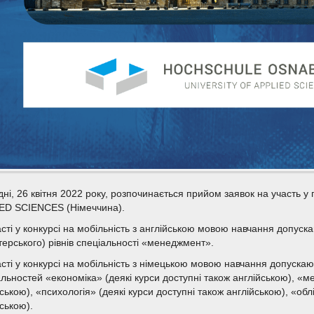
дні, 26 квітня 2022 року, розпочинається прийом заявок на участь
ED SCIENCES (Німеччина).
асті у конкурсі на мобільність з англійською мовою навчання допуск
терського) рівнів спеціальності «менеджмент».
асті у конкурсі на мобільність з німецькою мовою навчання допускаю
альностей «економіка» (деякі курси доступні також англійською), «м
ською), «психологія» (деякі курси доступні також англійською), «обл
ською).