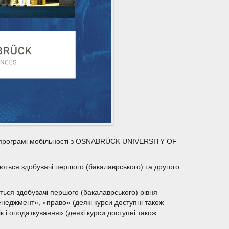
 у програмі мобільності з OSNABRÜCK UNIVERSITY OF
аються здобувачі першого (бакалаврського) та другого
ться здобувачі першого (бакалаврського) рівня
енеджмент», «право» (деякі курси доступні також
ік і оподаткування» (деякі курси доступні також