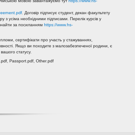
нглійською мовою завантажуємо тут
https://www.hs-
reement.pdf
. Договір підписує студент, декан факультету
ору з усіма необхідними підписами. Перелік курсів у
 знайти за посиланням
https://www.hs-
пломи, сертифікати про участь у стажуваннях,
аявності. Якщо ви походите з малозабезпеченої родини, є
вашого статусу.
.pdf, Passport.pdf, Other.pdf