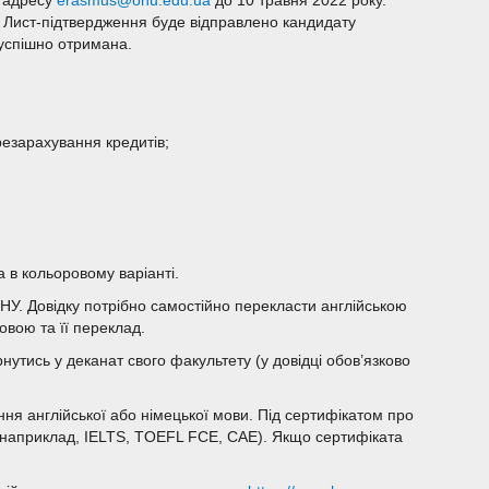
у адресу
erasmus@onu.edu.ua
до 10 травня 2022 року.
ь. Лист-підтвердження буде відправлено кандидату
 успішно отримана.
езарахування кредитів;
 в кольоровому варіанті.
 ОНУ. Довідку потрібно самостійно перекласти англійською
овою та її переклад.
рнутись у деканат свого факультету (у довідці обов’язково
нання англійської або німецької мови. Під сертифікатом про
 (наприклад, IELTS, TOEFL FCE, CAE). Якщо сертифіката