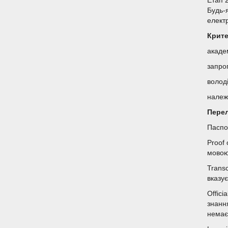
Етап 
Будь-
елект
Крите
академ
запро
волод
належ
Перел
Паспо
Proof 
мовою
Transc
вказує
Offici
знанн
немає