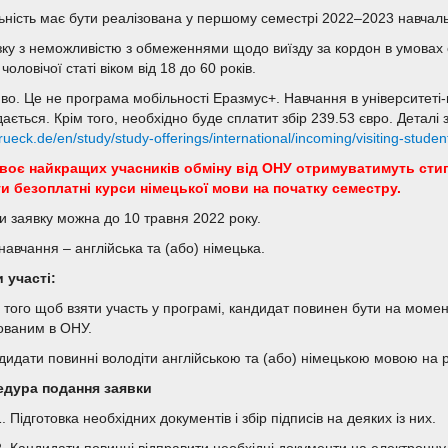
ьність має бути реалізована у першому семестрі 2022–2023 навчаль
язку з неможливістю з обмеженнями щодо виїзду за кордон в умовах
чоловічої статі віком від 18 до 60 років.
во. Це не програма мобільності Еразмус+. Навчання в університеті-
дається. Крім того, необхідно буде сплатит збір 239.53 євро. Детал
ueck.de/en/study/study-offerings/international/incoming/visiting-stud
воє найкращих учасників обміну від ОНУ отримуватимуть стипе
и безоплатні курси німецької мови на початку семестру.
и заявку можна до 10 травня 2022 року.
навчання – англійська та (або) німецька.
 участі:
я того щоб взяти участь у програмі, кандидат повинен бути на момен
ованим в ОНУ.
ндидати повинні володіти англійською та (або) німецькою мовою на р
дура подання заявки
. Підготовка необхідних документів і збір підписів на деяких із них.