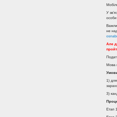
Мобіл
У зв’
особи 
Важли
не на
osnabr
Але д
пройт
Подат
Мова 
Умови
1) дл
зарах
3) ка
Проце
Етап 1