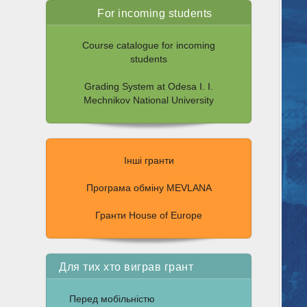
For incoming students
Course catalogue for incoming
students
Grading System at Odesa I. I.
Mechnikov National University
Інші гранти
Програма обміну MEVLANA
Гранти House of Europe
Для тих хто виграв грант
Перед мобільністю