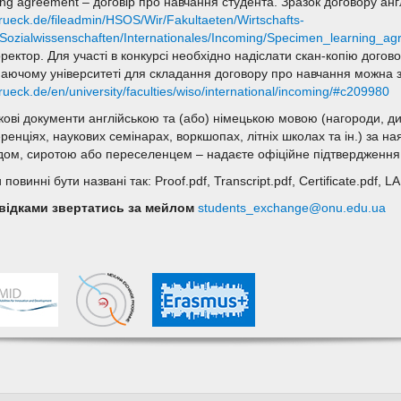
ing agreement – договір про навчання студента. Зразок договору а
ueck.de/fileadmin/HSOS/Wir/Fakultaeten/Wirtschafts-
Sozialwissenschaften/Internationales/Incoming/Specimen_learning_ag
ректор. Для участі в конкурсі необхідно надіслати скан-копію догов
аючому університеті для складання договору про навчання можна
ueck.de/en/university/faculties/wiso/international/incoming/#c209980
кові документи англійською та (або) німецькою мовою (нагороди, ди
ренціях, наукових семінарах, воркшопах, літніх школах та ін.) за н
ідом, сиротою або переселенцем – надаєте офіційне підтвердження 
повинні бути названі так: Proof.pdf, Transcript.pdf, Certificate.pdf, LA
відками звертатись
за мейлом
students_exchange@onu.edu.ua