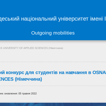
еський національний університет імені 
Outgoing mobilities
ÜCK UNIVERSITY OF APPLIED SCIENCES (Німеччина)
ий конкурс для студентів на навчання в OS
ENCES (Німеччина)
нє оновлення: 05 травня 2022