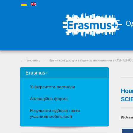
Од
Головна
Новий конкурс для студентів на навчання в OSNABR
Erasmus+
Університети-партнери
Нов
SCI
Аплікаційна форма
Результати відборів і звіти
учасників мобільності
Остан