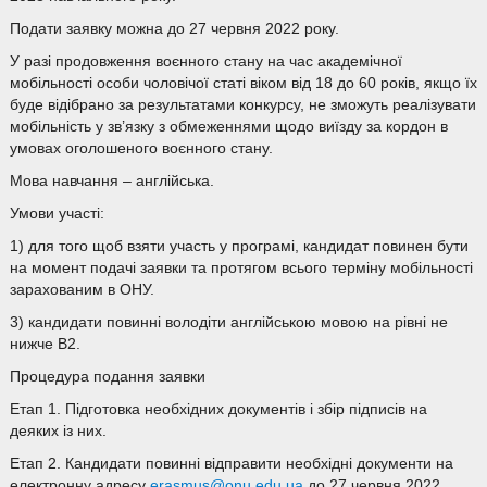
Подати заявку можна до 27 червня 2022 року.
У разі продовження воєнного стану на час академічної
мобільності особи чоловічої статі віком від 18 до 60 років, якщо їх
буде відібрано за результатами конкурсу, не зможуть реалізувати
мобільність у зв’язку з обмеженнями щодо виїзду за кордон в
умовах оголошеного воєнного стану.
Мова навчання – англійська.
Умови участі:
1) для того щоб взяти участь у програмі, кандидат повинен бути
на момент подачі заявки та протягом всього терміну мобільності
зарахованим в ОНУ.
3) кандидати повинні володіти англійською мовою на рівні не
нижче B2.
Процедура подання заявки
Етап 1. Підготовка необхідних документів і збір підписів на
деяких із них.
Етап 2. Кандидати повинні відправити необхідні документи на
електронну адресу
erasmus@onu.edu.ua
до 27 червня 2022