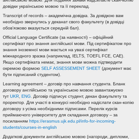
англійською мовою. Для подання заявки надсилаєте скан-копію
довідки українською мовою та її переклад.
Transcript of records – академічна довідка. За довідкою вам
необхідно звернутись у деканат свого факультету (в довідці
обов’язково вказується середній бал).
Official Language Certificate (за наявності) – офіційний
сертифікат про знання англійської мови. Під сертифікатом про
знання іноземної мови мається на увазі сертифікат
міжнародного зразка (наприклад, IELTS, TOEFL FCE, CAE).
Якщо сертифіката немає, знання мови можна підтвердити
окремою формою
SELF ASSESSEMENT SHEET
(документ має
бути підписаний студентом).
Learning agreement – договір про навчання студента. Бланк
договору англійською та українською мовою завантажуємо
тут
UKR
,
ENG
. Договір підписує студент, декан факультету та
проректор. Для участі в конкурсі необхідно надіслати скан-копію
договору з усіма необхідними підписами. Перелік курсів
приймаючого університету для складання договору – за
посиланням
https://erasmus.ujk.edu.pl/info-for-incoming-
students/courses-in-english
Додаткові документи англійською мовою (нагороди, дипломи,