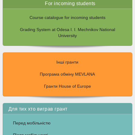
For incoming students
Course catalogue for incoming students
Grading System at Odesa I. I. Mechnikov National
University
Інші гранти
Програма обміну MEVLANA
Гранти House of Europe
Для тих хто виграв грант
Перед мобільністю