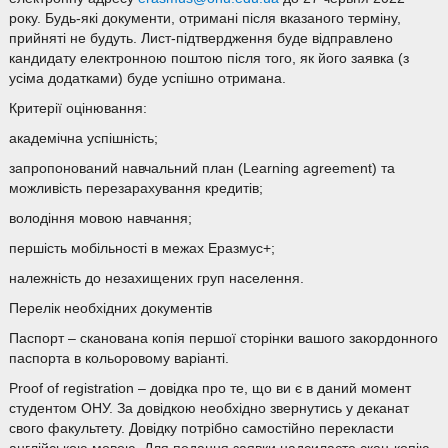
року. Будь-які документи, отримані після вказаного терміну,
прийняті не будуть. Лист-підтвердження буде відправлено
кандидату електронною поштою після того, як його заявка (з
усіма додатками) буде успішно отримана.
Критерії оцінювання:
академічна успішність;
запропонований навчальний план (Learning agreement) та
можливість перезарахування кредитів;
володіння мовою навчання;
першість мобільності в межах Еразмус+;
належність до незахищених груп населення.
Перелік необхідних документів
Паспорт – сканована копія першої сторінки вашого закордонного
паспорта в кольоровому варіанті.
Proof of registration – довідка про те, що ви є в даний момент
студентом ОНУ. За довідкою необхідно звернутись у деканат
свого факультету. Довідку потрібно самостійно перекласти