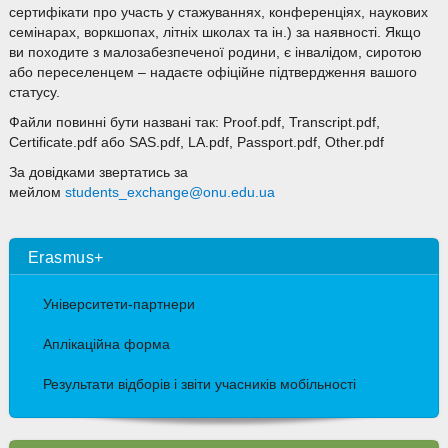
сертифікати про участь у стажуваннях, конференціях, наукових
семінарах, воркшопах, літніх школах та ін.) за наявності. Якщо
ви походите з малозабезпеченої родини, є інвалідом, сиротою
або переселенцем – надаєте офіційне підтвердження вашого
статусу.
Файли повинні бути названі так: Proof.pdf, Transcript.pdf,
Certificate.pdf або SAS.pdf, LA.pdf, Passport.pdf, Other.pdf
За довідками звертатись за
мейлом
students_exchange@onu.edu.ua
Erasmus+
Університети-партнери
Аплікаційна форма
Результати відборів і звіти учасників мобільності