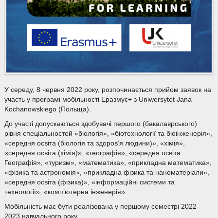
У середу, 8 червня 2022 року, розпочинається прийом заявок на
участь у програмі мобільності Еразмус+ з Uniwersytet Jana
Kochanowskiego (Польща).
До участі допускаються здобувачі першого (бакалаврського)
рівня спеціальностей «біологія», «біотехнології та біоінженерія»,
«середня освіта (біологія та здоров’я людини)», «хімія»,
«середня освіта (хімія)», «географія», «середня освіта.
Географія», «туризм», «математика», «прикладна математика»,
«фізика та астрономія», «прикладна фізика та наноматеріали»,
«середня освіта (фізика)», «інформаційні системи та
технології», «комп’ютерна інженерія».
Мобільність має бути реалізована у першому семестрі 2022–
2023 навчального року.