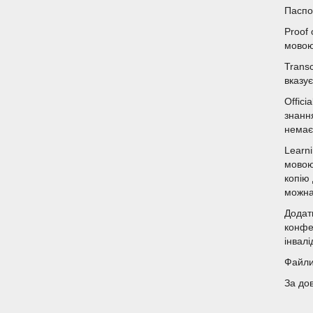
Паспо
Proof 
мовою
Transc
вказує
Offici
знанн
немає
Learn
мовою
копію
можна
Додат
конфе
інвал
Файли 
За до