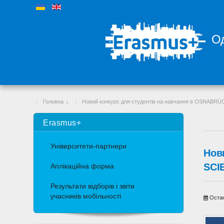
Од
Головна
Новий конкурс для студентів на навчання в OSNABR
Erasmus+
Університети-партнери
Нов
SCI
Аплікаційна форма
Результати відборів і звіти
учасників мобільності
Остан