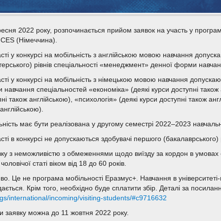
ресня 2022 року, розпочинається прийом заявок на участь у прог
CES (Німеччина).
асті у конкурсі на мобільність з англійською мовою навчання допуск
стерського) рівнів спеціальності «менеджмент» денної форми навчан
асті у конкурсі на мобільність з німецькою мовою навчання допускаю
 навчання спеціальностей «економіка» (деякі курси доступні також
ні також англійською), «психологія» (деякі курси доступні також анг
англійською).
ьність має бути реалізована у другому семестрі 2022–2023 навчальн
сті в конкурсі не допускаються здобувачі першого (бакалаврського) 
язку з неможливістю з обмеженнями щодо виїзду за кордон в умовах
чоловічої статі віком від 18 до 60 років.
во. Це не програма мобільності Еразмус+. Навчання в університеті-
дається. Крім того, необхідно буде сплатити збір. Деталі за посила
ngs/international/incoming/visiting-students/#c9716632
и заявку можна до 11 жовтня 2022 року.