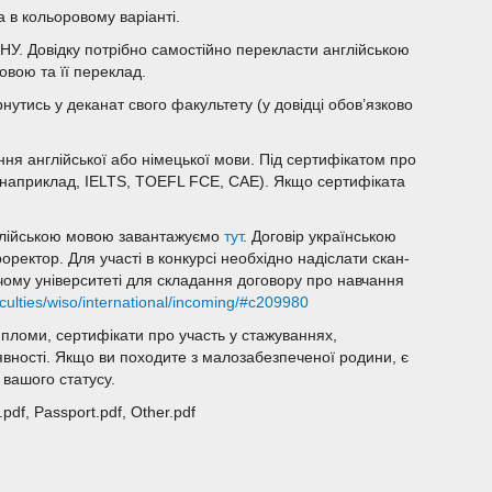
 в кольоровому варіанті.
 ОНУ. Довідку потрібно самостійно перекласти англійською
овою та її переклад.
рнутись у деканат свого факультету (у довідці обов’язково
нання англійської або німецької мови. Під сертифікатом про
 (наприклад, IELTS, TOEFL FCE, CAE). Якщо сертифіката
нглійською мовою завантажуємо
тут
. Договір українською
роректор. Для участі в конкурсі необхідно надіслати скан-
чому університеті для складання договору про навчання
culties/wiso/international/incoming/#c209980
пломи, сертифікати про участь у стажуваннях,
аявності. Якщо ви походите з малозабезпеченої родини, є
вашого статусу.
.pdf, Passport.pdf, Other.pdf