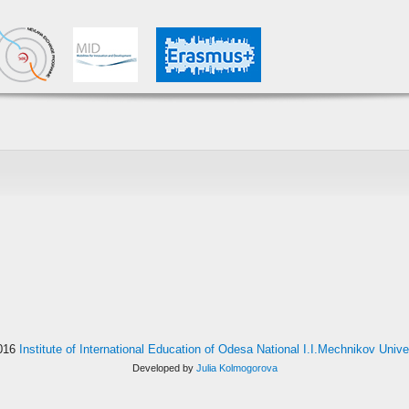
016
Institute of International Education of Odesa National I.I.Mechnikov Unive
Developed by
Julia Kolmogorova