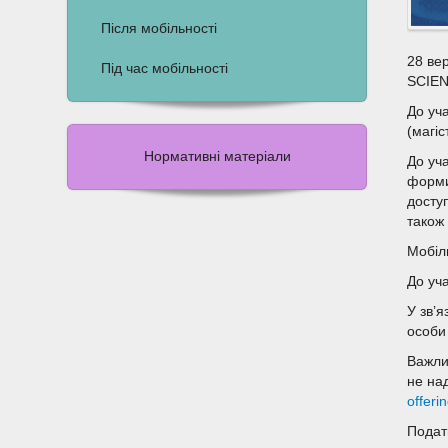
Після мобільності
28 ве
Під час мобільності
SCIEN
До уч
(магі
Нормативні матеріали
До уч
форми
доступ
також 
Мобіл
До уча
У зв’
особи 
Важли
не на
offeri
Подат