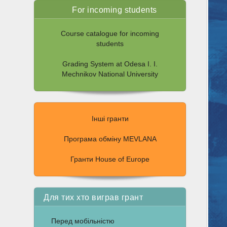
For incoming students
Course catalogue for incoming
students
Grading System at Odesa I. I.
Mechnikov National University
Інші гранти
Програма обміну MEVLANA
Гранти House of Europe
Для тих хто виграв грант
Перед мобільністю