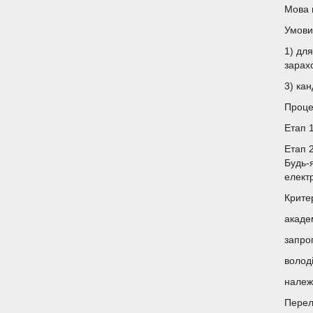
Мова 
Умови 
1) дл
зарах
3) ка
Проце
Етап 1
Етап 
Будь-
елект
Крите
академ
запро
волод
належ
Перел