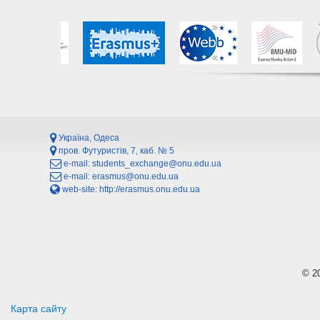
Україна, Одеса
пров. Футуристів, 7, каб. № 5
e-mail:
students_exchange@onu.edu.ua
e-mail:
erasmus@onu.edu.ua
web-site:
http://erasmus.onu.edu.ua
© 2
Карта сайту