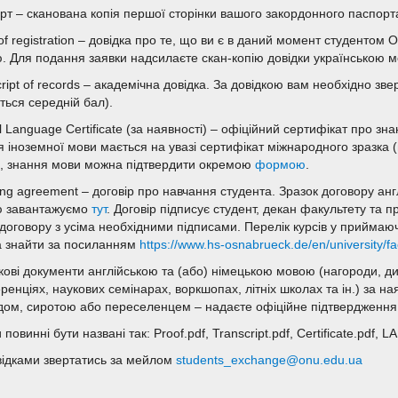
рт – сканована копія першої сторінки вашого закордонного паспорта
of registration – довідка про те, що ви є в даний момент студентом
. Для подання заявки надсилаєте скан-копію довідки українською м
ript of records – академічна довідка. За довідкою вам необхідно зве
ться середній бал).
al Language Certificate (за наявності) – офіційний сертифікат про з
я іноземної мови мається на увазі сертифікат міжнародного зразка
, знання мови можна підтвердити окремою
формою
.
ing agreement – договір про навчання студента. Зразок договору а
 завантажуємо
тут
. Договір підписує студент, декан факультету та п
 договору з усіма необхідними підписами. Перелік курсів у приймаю
 знайти за посиланням
https://www.hs-osnabrueck.de/en/university/fa
кові документи англійською та (або) німецькою мовою (нагороди, ди
ренціях, наукових семінарах, воркшопах, літніх школах та ін.) за н
ідом, сиротою або переселенцем – надаєте офіційне підтвердження 
повинні бути названі так: Proof.pdf, Transcript.pdf, Certificate.pdf, LA
відками звертатись за мейлом
students_exchange@onu.edu.ua