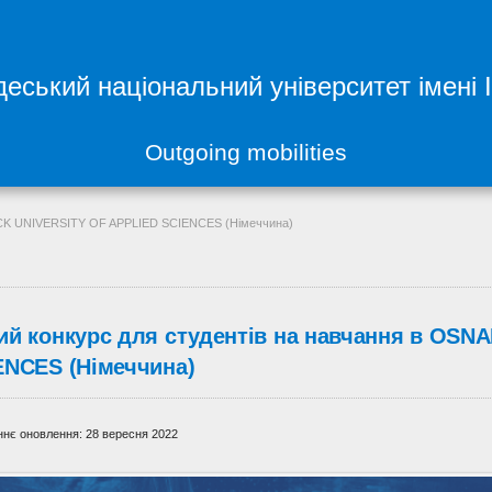
еський національний університет імені 
Outgoing mobilities
ÜCK UNIVERSITY OF APPLIED SCIENCES (Німеччина)
ий конкурс для студентів на навчання в OS
ENCES (Німеччина)
нє оновлення: 28 вересня 2022