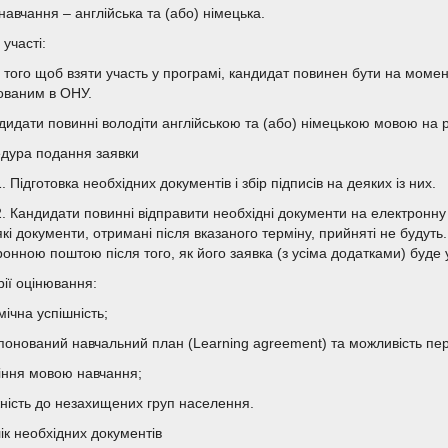
навчання – англійська та (або) німецька.
участі:
я того щоб взяти участь у програмі, кандидат повинен бути на момен
ованим в ОНУ.
ндидати повинні володіти англійською та (або) німецькою мовою на р
дура подання заявки
. Підготовка необхідних документів і збір підписів на деяких із них.
2. Кандидати повинні відправити необхідні документи на електронн
які документи, отримані після вказаного терміну, прийняті не будут
ронною поштою після того, як його заявка (з усіма додатками) буде
рії оцінювання:
ічна успішність;
понований навчальний план (Learning agreement) та можливість пер
іння мовою навчання;
ність до незахищених груп населення.
ік необхідних документів