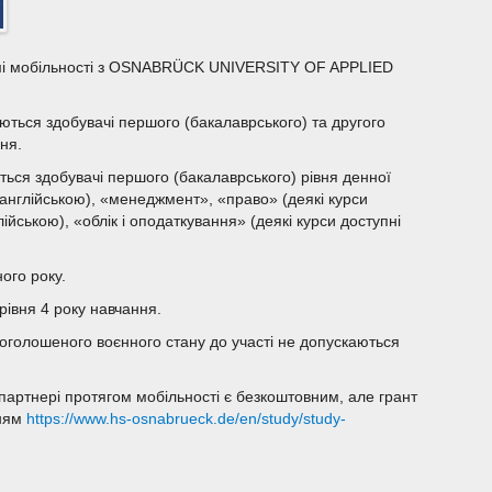
рамі мобільності з OSNABRÜCK UNIVERSITY OF APPLIED
аються здобувачі першого (бакалаврського) та другого
ня.
ться здобувачі першого (бакалаврського) рівня денної
 англійською), «менеджмент», «право» (деякі курси
лійською), «облік і оподаткування» (деякі курси доступні
ого року.
рівня 4 року навчання.
 оголошеного воєнного стану до участі не допускаються
партнері протягом мобільності є безкоштовним, але грант
нням
https://www.hs-osnabrueck.de/en/study/study-