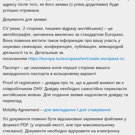
адресу після того, як його заявка (з усіма додатками) буде
успішно отримана.
Документи для заявки:
CV (макс. 2 сторінки, пишемо відразу англійською) – це
автобіографія, заповнена виключно за стандартом Europass.
Вона повинна містити також інформацію про вашу участь у
наукових семінарах, конференціях, публікаціях, міжнародній
діяльності та ін. Детальніше за
посиланням
https://europa.eu/europass/en/create-europass-cv
Паспорт – це сканована копія першої сторінки вашого
закордонного паспорта в кольоровому варіанті.
Proof of registration – довідка про те, що в даний момент ви є
співробітником ОНУ. Довідку необхідно самостійно перекласти
англійською мовою. Для подання заявки надсилаєте довідку та
переклад.
Mobility Agreement –
для викладання
/
для стажування
Усі документи повинні бути відскановані окремими файлами у
форматі PDF (у хорошій якості, але при максимальному
стисканні). Документи необхідно відправити на електронну