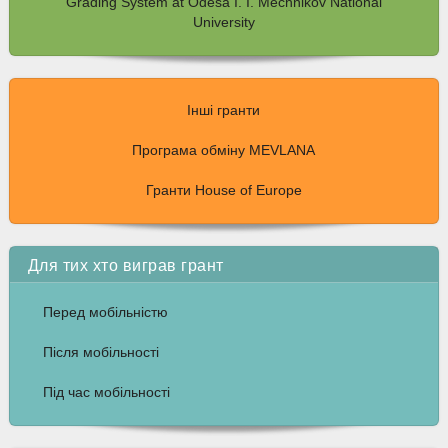
Grading System at Odesa I. I. Mechnikov National
University
Інші гранти
Програма обміну MEVLANA
Гранти House of Europe
Для тих хто виграв грант
Перед мобільністю
Після мобільності
Під час мобільності