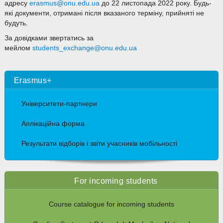
адресу
erasmus@onu.edu.ua
до 22 листопада 2022 року. Будь-
які документи, отримані після вказаного терміну, прийняті не
будуть.
За довідками звертатись за
мейлом
students_exchange@onu.edu.ua
Erasmus+
Університети-партнери
Аплікаційна форма
Результати відборів і звіти учасників мобільності
For incoming students
Course catalogue for incoming students