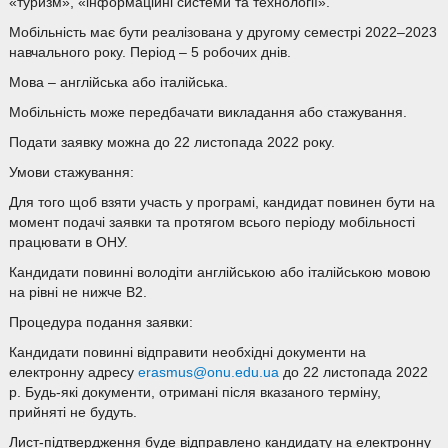
«туризм», «інформаційні системи та технології».
Мобільність має бути реалізована у другому семестрі 2022–2023
навчального року. Період – 5 робочих днів.
Мова – англійська або італійська.
Мобільність може передбачати викладання або стажування.
Подати заявку можна до 22 листопада 2022 року.
Умови стажування:
Для того щоб взяти участь у програмі, кандидат повинен бути на
момент подачі заявки та протягом всього періоду мобільності
працювати в ОНУ.
Кандидати повинні володіти англійською або італійською мовою
на рівні не нижче В2.
Процедура подання заявки:
Кандидати повинні відправити необхідні документи на
електронну адресу
erasmus@onu.edu.ua
до 22 листопада 2022
р. Будь-які документи, отримані після вказаного терміну,
прийняті не будуть.
Лист-підтвердження буде відправлено кандидату на електронну